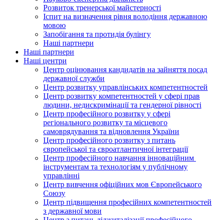
Розвиток тренерської майстерності
Іспит на визначення рівня володіння державною
мовою
Запобігання та протидія булінгу
Наші партнери
Наші партнери
Наші центри
Центр оцінювання кандидатів на зайняття посад
державної служби
Центр розвитку управлінських компетентностей
Центр розвитку компетентностей у сфері прав
людини, недискримінації та гендерної рівності
Центр професійного розвитку у сфері
регіонального розвитку та місцевого
самоврядування та відновлення України
Центр професійного розвитку з питань
європейської та євроатлантичної інтеграції
Центр професійного навчання інноваційним
інструментам та технологіям у публічному
управлінні
Центр вивчення офіційних мов Європейського
Союзу
Центр підвищення професійних компетентностей
з державної мови
Центр з питань діджиталізації професійного