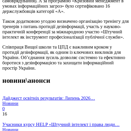
самоврядування). А за програмою «Кризовий менеджмент в
умовах інформаційних загроз» було сертифіковано 16
держслужбовців категорії «А».
Також додатковою угодою визначено організацію тренінгу для
тренерів з питань протидії дезінформації, участь у науково-
практичній конференції за міжнародною участю «Штучний
інтелект як інструмент професіоналізації публічної служби».
Співпраця Вищої школи та ЦПД є важливим кроком у
протидії дезінформації, як одним із ключових викликів для
України. Об’єднання зусиль дозволяє системно та ефективно
боротися з дезінформацією та захищати інформаційний
простір України.
новини\анонси
Дайджест освітніх результатів: Липень 2026…
Новини
0
16
Учасники курсу HELP «Штучний інтелект і права люди…
Новини