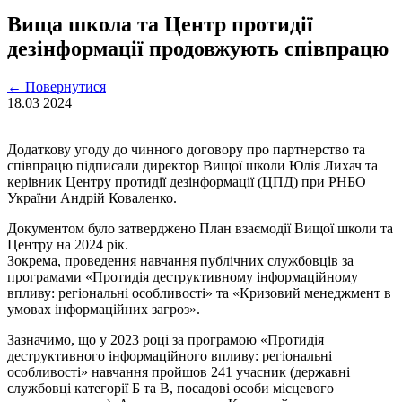
Вища школа та Центр протидії
дезінформації продовжують співпрацю
←
Повернутися
18.03
2024
Додаткову угоду до чинного договору про партнерство та
співпрацю підписали директор Вищої школи Юлія Лихач та
керівник Центру протидії дезінформації (ЦПД) при РНБО
України Андрій Коваленко.
Документом було затверджено План взаємодії Вищої школи та
Центру на 2024 рік.
Зокрема, проведення навчання публічних службовців за
програмами «Протидія деструктивному інформаційному
впливу: регіональні особливості» та «Кризовий менеджмент в
умовах інформаційних загроз».
Зазначимо, що у 2023 році за програмою «Протидія
деструктивного інформаційного впливу: регіональні
особливості» навчання пройшов 241 учасник (державні
службовці категорії Б та В, посадові особи місцевого