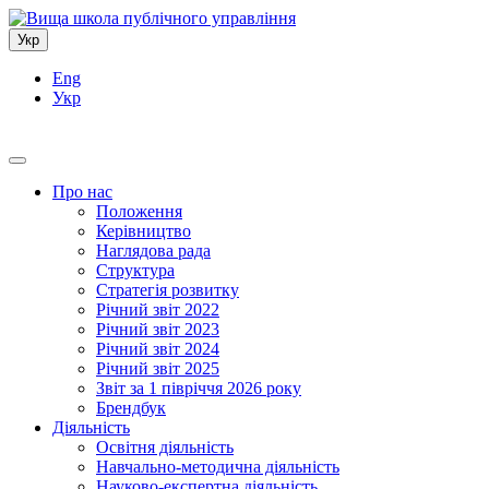
Укр
Eng
Укр
Про нас
Положення
Керівництво
Наглядова рада
Структура
Стратегія розвитку
Річний звіт 2022
Річний звіт 2023
Річний звіт 2024
Річний звіт 2025
Звіт за 1 півріччя 2026 року
Брендбук
Діяльність
Освітня діяльність
Навчально-методична діяльність
Науково-експертна діяльність