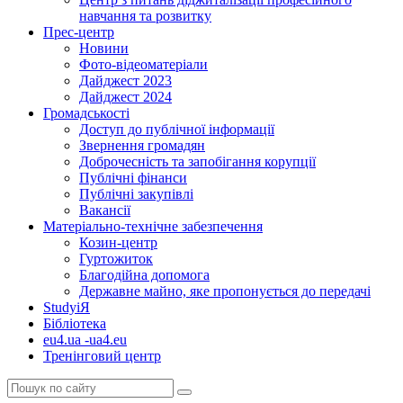
навчання та розвитку
Прес-центр
Новини
Фото-відеоматеріали
Дайджест 2023
Дайджест 2024
Громадськості
Доступ до публічної інформації
Звернення громадян
Доброчесність та запобігання корупції
Публічні фінанси
Публічні закупівлі
Вакансії
Матеріально-технічне забезпечення
Козин-центр
Гуртожиток
Благодійна допомога
Державне майно, яке пропонується до передачі
StudyіЯ
Бібліотека
eu4.ua -ua4.eu
Тренінговий центр