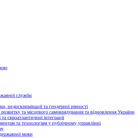
овою
ржавної служби
и, недискримінації та гендерної рівності
 розвитку та місцевого самоврядування та відновлення України
та євроатлантичної інтеграції
ентам та технологіям у публічному управлінні
зу
державної мови