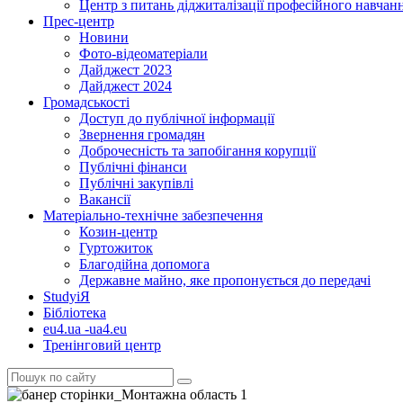
Центр з питань діджиталізації професійного навчан
Прес-центр
Новини
Фото-відеоматеріали
Дайджест 2023
Дайджест 2024
Громадськості
Доступ до публічної інформації
Звернення громадян
Доброчесність та запобігання корупції
Публічні фінанси
Публічні закупівлі
Вакансії
Матеріально-технічне забезпечення
Козин-центр
Гуртожиток
Благодійна допомога
Державне майно, яке пропонується до передачі
StudyіЯ
Бібліотека
eu4.ua -ua4.eu
Тренінговий центр