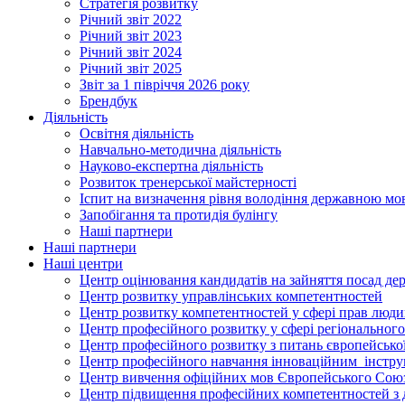
Стратегія розвитку
Річний звіт 2022
Річний звіт 2023
Річний звіт 2024
Річний звіт 2025
Звіт за 1 півріччя 2026 року
Брендбук
Діяльність
Освітня діяльність
Навчально-методична діяльність
Науково-експертна діяльність
Розвиток тренерської майстерності
Іспит на визначення рівня володіння державною м
Запобігання та протидія булінгу
Наші партнери
Наші партнери
Наші центри
Центр оцінювання кандидатів на зайняття посад де
Центр розвитку управлінських компетентностей
Центр розвитку компетентностей у сфері прав людин
Центр професійного розвитку у сфері регіонального
Центр професійного розвитку з питань європейської 
Центр професійного навчання інноваційним інструм
Центр вивчення офіційних мов Європейського Сою
Центр підвищення професійних компетентностей з 