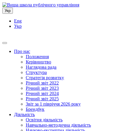
Укр
Eng
Укр
Про нас
Положення
Керівництво
Наглядова рада
Структура
Стратегія розвитку
Річний звіт 2022
Річний звіт 2023
Річний звіт 2024
Річний звіт 2025
Звіт за 1 півріччя 2026 року
Брендбук
Діяльність
Освітня діяльність
Навчально-методична діяльність
Науково-експертна діяльність