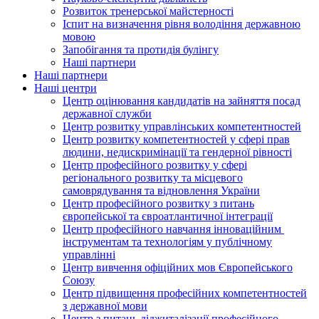
Розвиток тренерської майстерності
Іспит на визначення рівня володіння державною
мовою
Запобігання та протидія булінгу
Наші партнери
Наші партнери
Наші центри
Центр оцінювання кандидатів на зайняття посад
державної служби
Центр розвитку управлінських компетентностей
Центр розвитку компетентностей у сфері прав
людини, недискримінації та гендерної рівності
Центр професійного розвитку у сфері
регіонального розвитку та місцевого
самоврядування та відновлення України
Центр професійного розвитку з питань
європейської та євроатлантичної інтеграції
Центр професійного навчання інноваційним
інструментам та технологіям у публічному
управлінні
Центр вивчення офіційних мов Європейського
Союзу
Центр підвищення професійних компетентностей
з державної мови
Центр з питань діджиталізації професійного