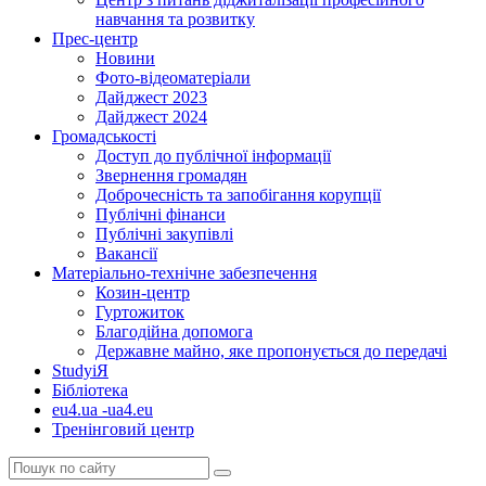
навчання та розвитку
Прес-центр
Новини
Фото-відеоматеріали
Дайджест 2023
Дайджест 2024
Громадськості
Доступ до публічної інформації
Звернення громадян
Доброчесність та запобігання корупції
Публічні фінанси
Публічні закупівлі
Вакансії
Матеріально-технічне забезпечення
Козин-центр
Гуртожиток
Благодійна допомога
Державне майно, яке пропонується до передачі
StudyіЯ
Бібліотека
eu4.ua -ua4.eu
Тренінговий центр