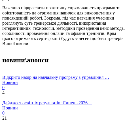
Важливо підкреслити практичну спрямованість програми та
орієнтованість на отримання навичок для використання у
повсякденній роботі. Зокрема, під час навчання учасники
розглянуть суть тренерської діяльності, використання
інтерактивних технологій, методики проведення кейс-метода,
особливості проведення онлайн та офлайн тренінгів. Крім
цього отримають сертифікат і будуть занесені до бази тренерів
Вищої школи.
новини\анонси
Відкрито набір на навчальну програму з управління …
Новини
0
4
Дайджест освітніх результатів: Липень 2026…
Новини
0
21