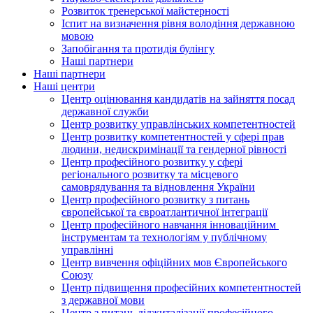
Розвиток тренерської майстерності
Іспит на визначення рівня володіння державною
мовою
Запобігання та протидія булінгу
Наші партнери
Наші партнери
Наші центри
Центр оцінювання кандидатів на зайняття посад
державної служби
Центр розвитку управлінських компетентностей
Центр розвитку компетентностей у сфері прав
людини, недискримінації та гендерної рівності
Центр професійного розвитку у сфері
регіонального розвитку та місцевого
самоврядування та відновлення України
Центр професійного розвитку з питань
європейської та євроатлантичної інтеграції
Центр професійного навчання інноваційним
інструментам та технологіям у публічному
управлінні
Центр вивчення офіційних мов Європейського
Союзу
Центр підвищення професійних компетентностей
з державної мови
Центр з питань діджиталізації професійного