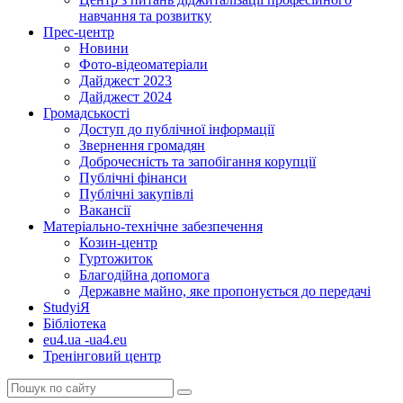
навчання та розвитку
Прес-центр
Новини
Фото-відеоматеріали
Дайджест 2023
Дайджест 2024
Громадськості
Доступ до публічної інформації
Звернення громадян
Доброчесність та запобігання корупції
Публічні фінанси
Публічні закупівлі
Вакансії
Матеріально-технічне забезпечення
Козин-центр
Гуртожиток
Благодійна допомога
Державне майно, яке пропонується до передачі
StudyіЯ
Бібліотека
eu4.ua -ua4.eu
Тренінговий центр