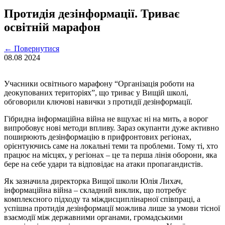
Протидія дезінформації. Триває
освітній марафон
←
Повернутися
08.08
2024
Учасники освітнього марафону “Організація роботи на
деокупованих територіях”, що триває у Вищій школі,
обговорили ключові навички з протидії дезінформації.
Гібридна інформаційна війна не вщухає ні на мить, а ворог
випробовує нові методи впливу. Зараз окупанти дуже активно
поширюють дезінформацію в прифронтових регіонах,
орієнтуючись саме на локальні теми та проблеми. Тому ті, хто
працює на місцях, у регіонах – це та перша лінія оборони, яка
бере на себе удари та відповідає на атаки пропагандистів.
Як зазначила директорка Вищої школи Юлія Лихач,
інформаційна війна – складний виклик, що потребує
комплексного підходу та міждисциплінарної співпраці, а
успішна протидія дезінформації можлива лише за умови тісної
взаємодії між державними органами, громадськими