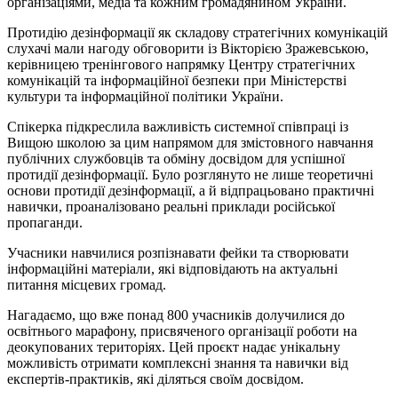
організаціями, медіа та кожним громадянином України.
Протидію дезінформації як складову стратегічних комунікацій
слухачі мали нагоду обговорити із Вікторією Зражевською,
керівницею тренінгового напрямку Центру стратегічних
комунікацій та інформаційної безпеки при Міністерстві
культури та інформаційної політики України.
Спікерка підкреслила важливість системної співпраці із
Вищою школою за цим напрямом для змістовного навчання
публічних службовців та обміну досвідом для успішної
протидії дезінформації. Було розглянуто не лише теоретичні
основи протидії дезінформації, а й відпрацьовано практичні
навички, проаналізовано реальні приклади російської
пропаганди.
Учасники навчилися розпізнавати фейки та створювати
інформаційні матеріали, які відповідають на актуальні
питання місцевих громад.
Нагадаємо, що вже понад 800 учасників долучилися до
освітнього марафону, присвяченого організації роботи на
деокупованих територіях. Цей проєкт надає унікальну
можливість отримати комплексні знання та навички від
експертів-практиків, які діляться своїм досвідом.