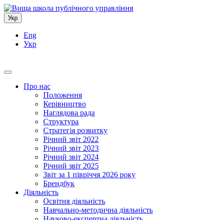
Укр
Eng
Укр
Про нас
Положення
Керівництво
Наглядова рада
Структура
Стратегія розвитку
Річний звіт 2022
Річний звіт 2023
Річний звіт 2024
Річний звіт 2025
Звіт за 1 півріччя 2026 року
Брендбук
Діяльність
Освітня діяльність
Навчально-методична діяльність
Науково-експертна діяльність