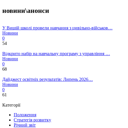
новини\анонси
У Вищій школі провели навчання з цивільно-військов…
Новини
0
54
Відкрито набір на навчальну програму з управління …
Новини
0
68
Дайджест освітніх результатів: Липень 2026…
Новини
0
61
Категорії
Положення
Стратегія розвитку
Річний звіт