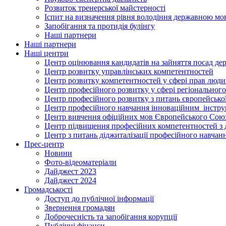
Розвиток тренерської майстерності
Іспит на визначення рівня володіння державною м
Запобігання та протидія булінгу
Наші партнери
Наші партнери
Наші центри
Центр оцінювання кандидатів на зайняття посад де
Центр розвитку управлінських компетентностей
Центр розвитку компетентностей у сфері прав людин
Центр професійного розвитку у сфері регіонального
Центр професійного розвитку з питань європейської 
Центр професійного навчання інноваційним інструм
Центр вивчення офіційних мов Європейського Сою
Центр підвищення професійних компетентностей з 
Центр з питань діджиталізації професійного навчан
Прес-центр
Новини
Фото-відеоматеріали
Дайджест 2023
Дайджест 2024
Громадськості
Доступ до публічної інформації
Звернення громадян
Доброчесність та запобігання корупції
Публічні фінанси