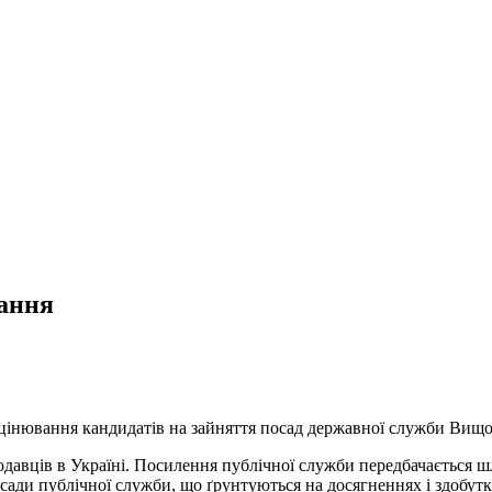
вання
оцінювання кандидатів на зайняття посад державної служби Вищої
одавців в Україні. Посилення публічної служби передбачається ш
сади публічної служби, що ґрунтуються на досягненнях і здобутк