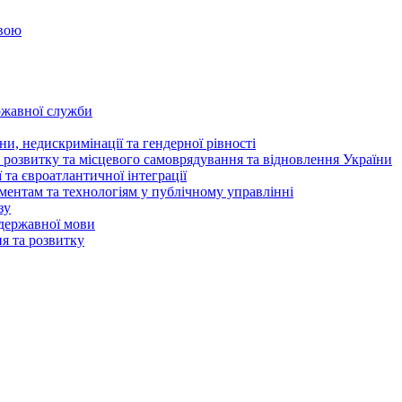
овою
ржавної служби
и, недискримінації та гендерної рівності
 розвитку та місцевого самоврядування та відновлення України
та євроатлантичної інтеграції
ентам та технологіям у публічному управлінні
зу
державної мови
ня та розвитку