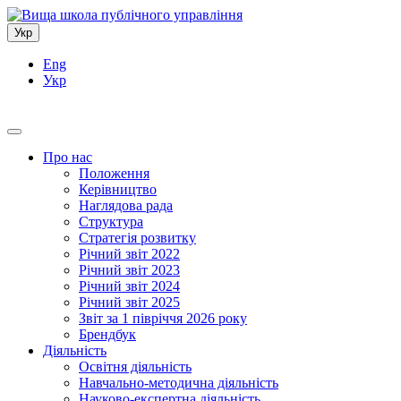
Укр
Eng
Укр
Про нас
Положення
Керівництво
Наглядова рада
Структура
Стратегія розвитку
Річний звіт 2022
Річний звіт 2023
Річний звіт 2024
Річний звіт 2025
Звіт за 1 півріччя 2026 року
Брендбук
Діяльність
Освітня діяльність
Навчально-методична діяльність
Науково-експертна діяльність