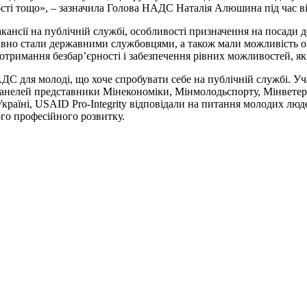
ності тощо», – зазначила Голова НАДС Наталія Алюшина під час ві
акансії на публічній службі, особливості призначення на посади
давно стали державними службовцями, а також мали можливість 
римання безбар’єрності і забезпечення рівних можливостей, які
ДС для молоді, що хоче спробувати себе на публічній службі. У
анелей представники Мінекономіки, Мінмолодьспорту, Мінветер
Україні, USAID Pro-Integrity відповідали на питання молодих люд
ого професійного розвитку.