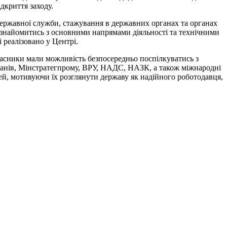
дкриття заходу.
 державної служби, стажування в державних органах та органах
ознайомитись з основними напрямами діяльності та технічними
 реалізовано у Центрі.
часники мали можливість безпосередньо поспілкуватись з
анів, Мінстратегпрому, ВРУ, НАДС, НАЗК, а також міжнародні
ей, мотивуючи їх розглянути державу як надійного роботодавця,