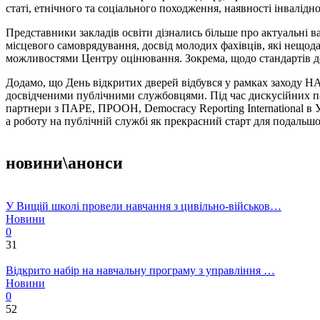
статі, етнічного та соціального походження, наявності інвалід
Представники закладів освіти дізнались більше про актуальні в
місцевого самоврядування, досвід молодих фахівців, які нещо
можливостями Центру оцінювання. Зокрема, щодо стандартів дот
Додамо, що День відкритих дверей відбувся у рамках заходу НА
досвідченими публічними службовцями. Під час дискусійних п
партнери з ПАРЕ, ПРООН, Democracy Reporting International в 
а роботу на публічній службі як прекрасний старт для подальш
новини\анонси
У Вищій школі провели навчання з цивільно-військов…
Новини
0
31
Відкрито набір на навчальну програму з управління …
Новини
0
52