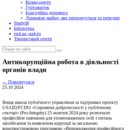
Козин-центр
Гуртожиток
Благодійна допомога
Державне майно, яке пропонується до передачі
StudyіЯ
Бібліотека
eu4.ua -ua4.eu
Тренінговий центр
Антикорупційна робота в діяльності
органів влади
←
Повернутися
25.10
2024
Вища школа публічного управління за підтримки проєкту
USAID/FCDO «Сприяння доброчесності у публічному
секторі» (Pro-Integrity) 25 жовтня 2024 року розпочали
професійне навчання для уповноважених осіб з питань
запобігання та виявлення корупції за загальною
короткостроковою програмою «Впровадження професійного