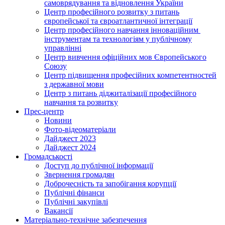
самоврядування та відновлення України
Центр професійного розвитку з питань
європейської та євроатлантичної інтеграції
Центр професійного навчання інноваційним
інструментам та технологіям у публічному
управлінні
Центр вивчення офіційних мов Європейського
Союзу
Центр підвищення професійних компетентностей
з державної мови
Центр з питань діджиталізації професійного
навчання та розвитку
Прес-центр
Новини
Фото-відеоматеріали
Дайджест 2023
Дайджест 2024
Громадськості
Доступ до публічної інформації
Звернення громадян
Доброчесність та запобігання корупції
Публічні фінанси
Публічні закупівлі
Вакансії
Матеріально-технічне забезпечення