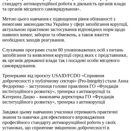
стандарту антикорупційної роботи в діяльність органів влади
та органів місцевого самоврядування».
Метою цього навчання є підвищення рівня обізнаності з
вимогами законодавства України у сфері запобігання корупції,
актуальною практикою застосування відповідних норм щодо
наявних вимог, заборон та обмежень, а також вжиття
необхідних заходів реагування.
Слухачами програми стали 80 уповноважених осіб з питань
запобігання та виявлення корупції серед яких є представники,
як органів державної влади так і посадові особи місцевого
самоврядування.
Тренерками від проєкту USAID/FCDO «Сприяння
доброчесності у публічному секторі» (Pro-Integrity) стали Анна
Федоренко – заступниця голови правління ГО «Фундація
інституційного розвитку», тренерка з антикорупції та
Катерина Дацко – виконавча директорка ГО «Фундація
інституційного розвитку», тренерка з антикорупції
Завдяки цьому навчанню учасники отримають практичні
знання та навички для ефективного впровадження
професійного стандарту антикорупційної роботи у своїх
установах, що сприятиме зміцненню доброчесності в