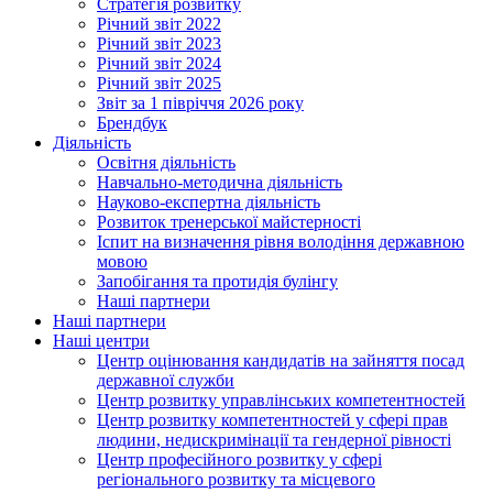
Стратегія розвитку
Річний звіт 2022
Річний звіт 2023
Річний звіт 2024
Річний звіт 2025
Звіт за 1 півріччя 2026 року
Брендбук
Діяльність
Освітня діяльність
Навчально-методична діяльність
Науково-експертна діяльність
Розвиток тренерської майстерності
Іспит на визначення рівня володіння державною
мовою
Запобігання та протидія булінгу
Наші партнери
Наші партнери
Наші центри
Центр оцінювання кандидатів на зайняття посад
державної служби
Центр розвитку управлінських компетентностей
Центр розвитку компетентностей у сфері прав
людини, недискримінації та гендерної рівності
Центр професійного розвитку у сфері
регіонального розвитку та місцевого