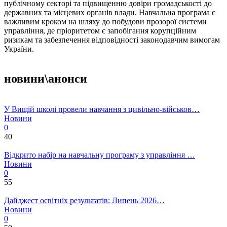
публічному секторі та підвищенню довіри громадськості до
державних та місцевих органів влади. Навчальна програма є
важливим кроком на шляху до побудови прозорої системи
управління, де пріоритетом є запобігання корупційним
ризикам та забезпечення відповідності законодавчим вимогам
України.
новини\анонси
У Вищій школі провели навчання з цивільно-військов…
Новини
0
40
Відкрито набір на навчальну програму з управління …
Новини
0
55
Дайджест освітніх результатів: Липень 2026…
Новини
0