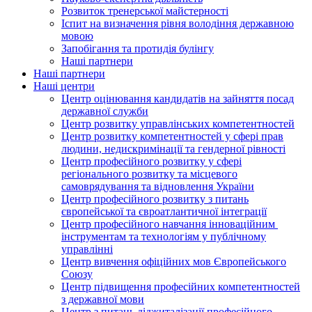
Розвиток тренерської майстерності
Іспит на визначення рівня володіння державною
мовою
Запобігання та протидія булінгу
Наші партнери
Наші партнери
Наші центри
Центр оцінювання кандидатів на зайняття посад
державної служби
Центр розвитку управлінських компетентностей
Центр розвитку компетентностей у сфері прав
людини, недискримінації та гендерної рівності
Центр професійного розвитку у сфері
регіонального розвитку та місцевого
самоврядування та відновлення України
Центр професійного розвитку з питань
європейської та євроатлантичної інтеграції
Центр професійного навчання інноваційним
інструментам та технологіям у публічному
управлінні
Центр вивчення офіційних мов Європейського
Союзу
Центр підвищення професійних компетентностей
з державної мови
Центр з питань діджиталізації професійного