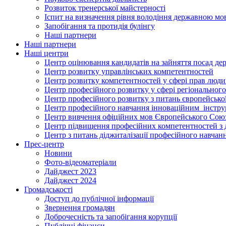
Розвиток тренерської майстерності
Іспит на визначення рівня володіння державною м
Запобігання та протидія булінгу
Наші партнери
Наші партнери
Наші центри
Центр оцінювання кандидатів на зайняття посад де
Центр розвитку управлінських компетентностей
Центр розвитку компетентностей у сфері прав людин
Центр професійного розвитку у сфері регіонального
Центр професійного розвитку з питань європейської 
Центр професійного навчання інноваційним інструм
Центр вивчення офіційних мов Європейського Сою
Центр підвищення професійних компетентностей з 
Центр з питань діджиталізації професійного навчан
Прес-центр
Новини
Фото-відеоматеріали
Дайджест 2023
Дайджест 2024
Громадськості
Доступ до публічної інформації
Звернення громадян
Доброчесність та запобігання корупції
Публічні фінанси