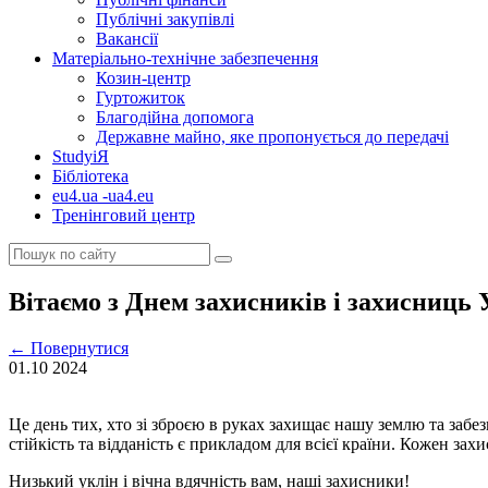
Публічні закупівлі
Вакансії
Матеріально-технічне забезпечення
Козин-центр
Гуртожиток
Благодійна допомога
Державне майно, яке пропонується до передачі
StudyіЯ
Бібліотека
eu4.ua -ua4.eu
Тренінговий центр
Вітаємо з Днем захисників і захисниць 
←
Повернутися
01.10
2024
Це день тих, хто зі зброєю в руках захищає нашу землю та забе
стійкість та відданість є прикладом для всієї країни. Кожен зах
Низький уклін і вічна вдячність вам, наші захисники!