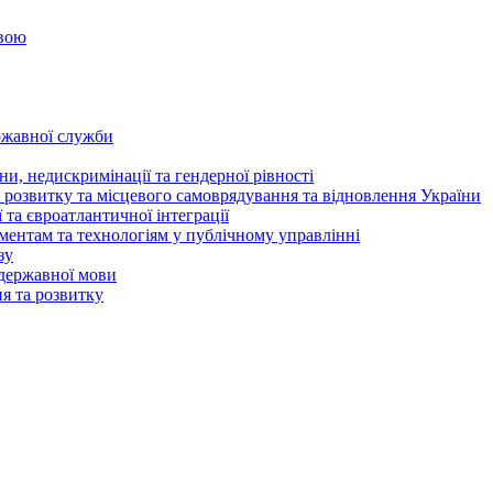
овою
ржавної служби
и, недискримінації та гендерної рівності
 розвитку та місцевого самоврядування та відновлення України
та євроатлантичної інтеграції
ентам та технологіям у публічному управлінні
зу
державної мови
ня та розвитку