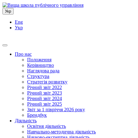
Укр
Eng
Укр
Про нас
Положення
Керівництво
Наглядова рада
Структура
Стратегія розвитку
Річний звіт 2022
Річний звіт 2023
Річний звіт 2024
Річний звіт 2025
Звіт за 1 півріччя 2026 року
Брендбук
Діяльність
Освітня діяльність
Навчально-методична діяльність
Науково-експертна діяльність