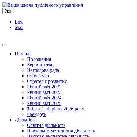
Укр
Eng
Укр
Про нас
Положення
Керівництво
Наглядова рада
Структура
Стратегія розвитку
Річний звіт 2022
Річний звіт 2023
Річний звіт 2024
Річний звіт 2025
Звіт за 1 півріччя 2026 року
Брендбук
Діяльність
Освітня діяльність
Навчально-методична діяльність
Науково-експертна діяльність