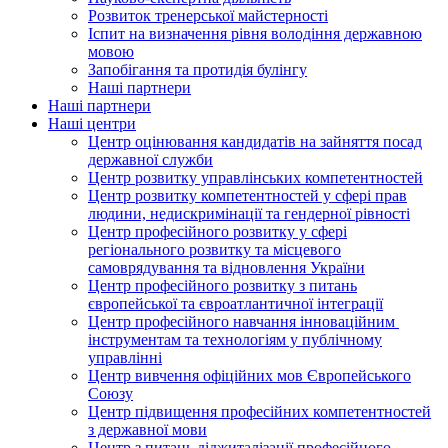
Розвиток тренерської майстерності
Іспит на визначення рівня володіння державною
мовою
Запобігання та протидія булінгу
Наші партнери
Наші партнери
Наші центри
Центр оцінювання кандидатів на зайняття посад
державної служби
Центр розвитку управлінських компетентностей
Центр розвитку компетентностей у сфері прав
людини, недискримінації та гендерної рівності
Центр професійного розвитку у сфері
регіонального розвитку та місцевого
самоврядування та відновлення України
Центр професійного розвитку з питань
європейської та євроатлантичної інтеграції
Центр професійного навчання інноваційним
інструментам та технологіям у публічному
управлінні
Центр вивчення офіційних мов Європейського
Союзу
Центр підвищення професійних компетентностей
з державної мови
Центр з питань діджиталізації професійного