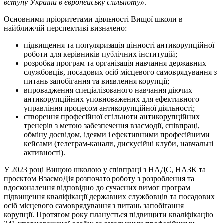
вступу України в європейську спільноту»
.
Основними пріоритетами діяльності Вищої школи в
найближчій перспективі визначено:
підвищення та популяризація цінності антикорупційної
роботи для керівників публічних інституцій;
розробка програм та організація навчання державних
службовців, посадових осіб місцевого самоврядування з
питань запобігання та виявлення корупції;
впровадження спеціалізованого навчання діючих
антикорупційних уповноважених для ефективного
управління процесом антикорупційної діяльності;
створення професійної спільноти антикорупційних
тренерів з метою забезпечення взаємодії, співпраці,
обміну досвідом, ідеями і ефективними професійними
кейсами (телеграм-канали, дискусійні клуби, навчальні
активності).
У 2023 році Вищою школою у співпраці з НАДС, НАЗК та
проєктом ВзаємоДія розпочато роботу з розроблення та
вдосконалення відповідно до сучасних вимог програм
підвищення кваліфікації державних службовців та посадових
осіб місцевого самоврядування з питань запобігання
корупції. Протягом року планується підвищити кваліфікацію