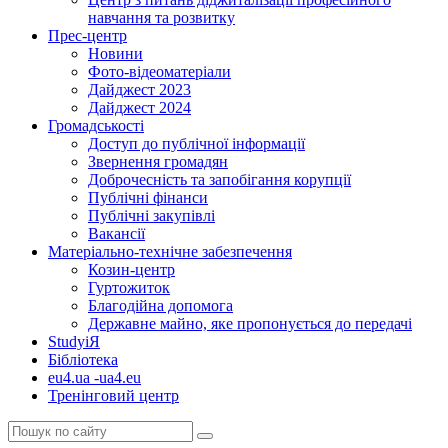
навчання та розвитку
Прес-центр
Новини
Фото-відеоматеріали
Дайджест 2023
Дайджест 2024
Громадськості
Доступ до публічної інформації
Звернення громадян
Доброчесність та запобігання корупції
Публічні фінанси
Публічні закупівлі
Вакансії
Матеріально-технічне забезпечення
Козин-центр
Гуртожиток
Благодійна допомога
Державне майно, яке пропонується до передачі
StudyіЯ
Бібліотека
eu4.ua -ua4.eu
Тренінговий центр