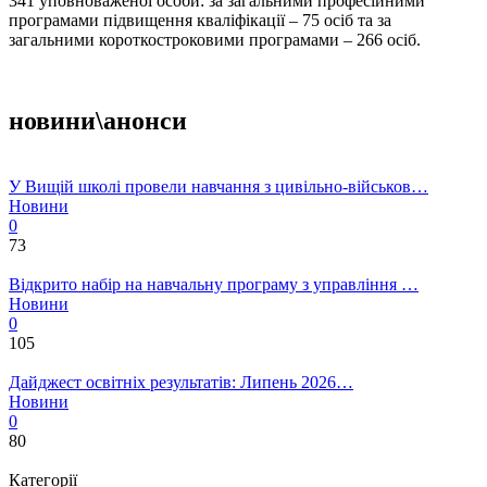
341 уповноваженої особи: за загальними професійними
програмами підвищення кваліфікації – 75 осіб та за
загальними короткостроковими програмами – 266 осіб.
новини\анонси
У Вищій школі провели навчання з цивільно-військов…
Новини
0
73
Відкрито набір на навчальну програму з управління …
Новини
0
105
Дайджест освітніх результатів: Липень 2026…
Новини
0
80
Категорії