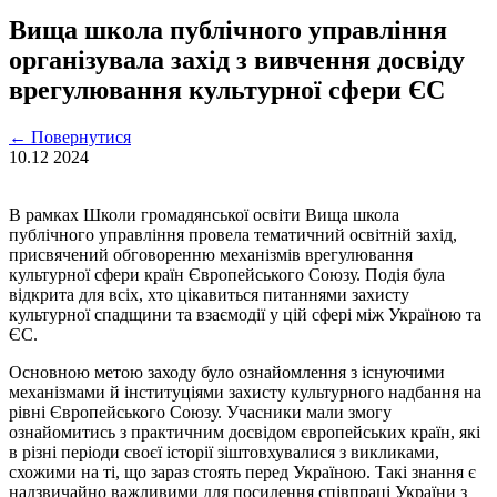
Вища школа публічного управління
організувала захід з вивчення досвіду
врегулювання культурної сфери ЄС
←
Повернутися
10.12
2024
В рамках Школи громадянської освіти Вища школа
публічного управління провела тематичний освітній захід,
присвячений обговоренню механізмів врегулювання
культурної сфери країн Європейського Союзу. Подія була
відкрита для всіх, хто цікавиться питаннями захисту
культурної спадщини та взаємодії у цій сфері між Україною та
ЄС.
Основною метою заходу було ознайомлення з існуючими
механізмами й інституціями захисту культурного надбання на
рівні Європейського Союзу. Учасники мали змогу
ознайомитись з практичним досвідом європейських країн, які
в різні періоди своєї історії зіштовхувалися з викликами,
схожими на ті, що зараз стоять перед Україною. Такі знання є
надзвичайно важливими для посилення співпраці України з