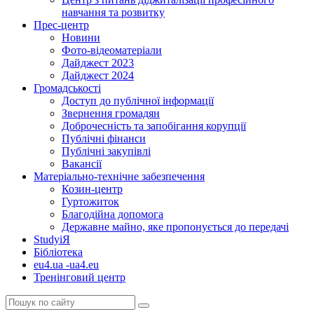
навчання та розвитку
Прес-центр
Новини
Фото-відеоматеріали
Дайджест 2023
Дайджест 2024
Громадськості
Доступ до публічної інформації
Звернення громадян
Доброчесність та запобігання корупції
Публічні фінанси
Публічні закупівлі
Вакансії
Матеріально-технічне забезпечення
Козин-центр
Гуртожиток
Благодійна допомога
Державне майно, яке пропонується до передачі
StudyіЯ
Бібліотека
eu4.ua -ua4.eu
Тренінговий центр