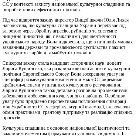
ЄС у контексті захисту національної культурної спадщини та
розробки нових ефективних підходів.
Під час відкриття заходу директор Вищої школи Юлія Лихач
наголосила, що культурна спадщина України перебуває під
загрозою через збройну агресію, руйнацію та системне
нищення цінностей, які є важливими для ідентичності
українського народу. Вона підкреслила, що в нинішніх умовах
завданням держави та громадянського суспільства є захист
культурних скарбів для майбутніх поколінь.
Спікером заходу стала кандидат історичних наук, доцент
Лариса Кушинська, яка розкрила ключові аспекти культурної
політики Європейського Союзу. Вона зосередила увагу на
специфіці розмежування компетенцій між ЄС і окремими
країнами-членами у питаннях культурного регулювання.
Лариса Кушинська також детально розповіла про механізми
забезпечення збереження культурного надбання. Особливу
увагу було приділено перспективам поглиблення співпраці
між Україною та ЄС у сфері культурної взаємодії, включаючи
обмін практиками, грантову підтримку та реалізацію спільних
проєктів.
Культурна спадщина є основою національної ідентичності та
важливим елементом формування суспільної свідомості. Її