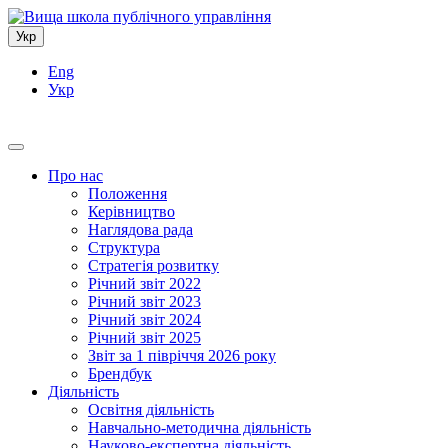
Укр
Eng
Укр
Про нас
Положення
Керівництво
Наглядова рада
Структура
Стратегія розвитку
Річний звіт 2022
Річний звіт 2023
Річний звіт 2024
Річний звіт 2025
Звіт за 1 півріччя 2026 року
Брендбук
Діяльність
Освітня діяльність
Навчально-методична діяльність
Науково-експертна діяльність