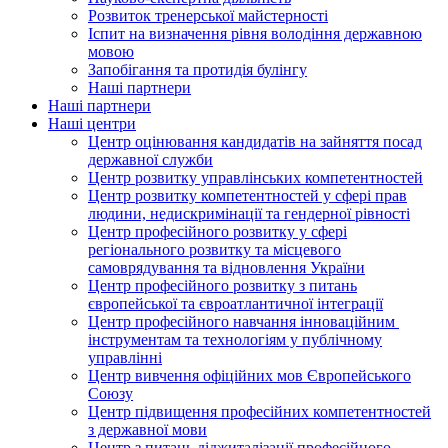
Розвиток тренерської майстерності
Іспит на визначення рівня володіння державною
мовою
Запобігання та протидія булінгу
Наші партнери
Наші партнери
Наші центри
Центр оцінювання кандидатів на зайняття посад
державної служби
Центр розвитку управлінських компетентностей
Центр розвитку компетентностей у сфері прав
людини, недискримінації та гендерної рівності
Центр професійного розвитку у сфері
регіонального розвитку та місцевого
самоврядування та відновлення України
Центр професійного розвитку з питань
європейської та євроатлантичної інтеграції
Центр професійного навчання інноваційним
інструментам та технологіям у публічному
управлінні
Центр вивчення офіційних мов Європейського
Союзу
Центр підвищення професійних компетентностей
з державної мови
Центр з питань діджиталізації професійного