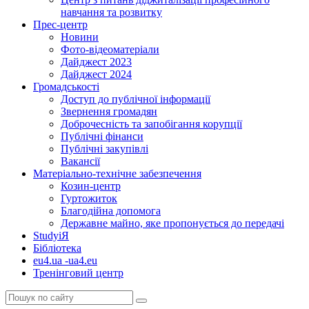
навчання та розвитку
Прес-центр
Новини
Фото-відеоматеріали
Дайджест 2023
Дайджест 2024
Громадськості
Доступ до публічної інформації
Звернення громадян
Доброчесність та запобігання корупції
Публічні фінанси
Публічні закупівлі
Вакансії
Матеріально-технічне забезпечення
Козин-центр
Гуртожиток
Благодійна допомога
Державне майно, яке пропонується до передачі
StudyіЯ
Бібліотека
eu4.ua -ua4.eu
Тренінговий центр