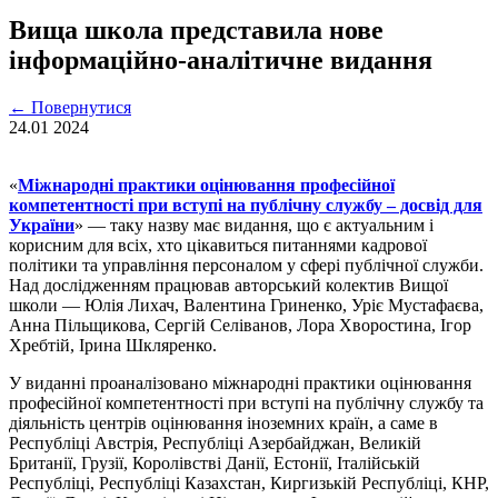
Вища школа представила нове
інформаційно-аналітичне видання
←
Повернутися
24.01
2024
«
Міжнародні практики оцінювання професійної
компетентності при вступі на публічну службу – досвід для
України
» — таку назву має видання, що є актуальним і
корисним для всіх, хто цікавиться питаннями кадрової
політики та управління персоналом у сфері публічної служби.
Над дослідженням працював авторський колектив Вищої
школи — Юлія Лихач, Валентина Гриненко, Уріє Мустафаєва,
Анна Пільщикова, Сергій Селіванов, Лора Хворостина, Ігор
Хребтій, Ірина Шкляренко.
У виданні проаналізовано міжнародні практики оцінювання
професійної компетентності при вступі на публічну службу та
діяльність центрів оцінювання іноземних країн, а саме в
Республіці Австрія, Республіці Азербайджан, Великій
Британії, Грузії, Королівстві Данії, Естонії, Італійській
Республіці, Республіці Казахстан, Киргизькій Республіці, КНР,