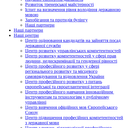
Розвиток тренерської майстерності
Іспит на визначення рівня володіння державною
мовою
Запобігання та протидія булінгу
Наші партнери
Наші партнери
Наші центри
Центр оцінювання кандидатів на зайняття посад
державної служби
Центр розвитку управлінських компетентностей
Центр розвитку компетентностей у сфері прав
людини, недискримінації та гендерної рівності
Центр професійного розвитку у сфері
регіонального розвитку та місцевого
самоврядування та відновлення України
Центр професійного розвитку з питань
європейської та євроатлантичної інтеграції
Центр професійного навчання інноваційним
інструментам та технологіям у публічному
управлінні
Центр вивчення офіційних мов Європейського
Союзу
Центр підвищення професійних компетентностей
з державної мови
Центр з питань діджиталізації професійного