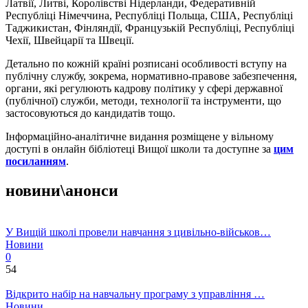
Латвії, Литві, Королівстві Нідерланди, Федеративній
Республіці Німеччина, Республіці Польща, США, Республіці
Таджикистан, Фінляндії, Французькій Республіці, Республіці
Чехії, Швейцарії та Швеції.
Детально по кожній країні розписані особливості вступу на
публічну службу, зокрема, нормативно-правове забезпечення,
органи, які регулюють кадрову політику у сфері державної
(публічної) служби, методи, технології та інструменти, що
застосовуються до кандидатів тощо.
Інформаційно-аналітичне видання розміщене у вільному
доступі в онлайн
бібліотеці
Вищої школи та доступне за
цим
посиланням
.
новини\анонси
У Вищій школі провели навчання з цивільно-військов…
Новини
0
54
Відкрито набір на навчальну програму з управління …
Новини