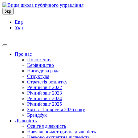
Укр
Eng
Укр
Про нас
Положення
Керівництво
Наглядова рада
Структура
Стратегія розвитку
Річний звіт 2022
Річний звіт 2023
Річний звіт 2024
Річний звіт 2025
Звіт за 1 півріччя 2026 року
Брендбук
Діяльність
Освітня діяльність
Навчально-методична діяльність
Науково-експертна діяльність