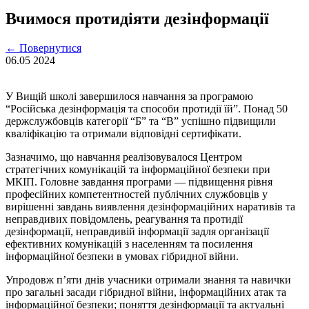
Вчимося протидіяти дезінформації
←
Повернутися
06.05
2024
У Вищій школі завершилося навчання за програмою
“Російська дезінформація та способи протидії їй”. Понад 50
держслужбовців категорії “Б” та “В” успішно підвищили
кваліфікацію та отримали відповідні сертифікати.
Зазначимо, що навчання реалізовувалося Центром
стратегічних комунікацій та інформаційної безпеки при
МКІП. Головне завдання програми — підвищення рівня
професійних компетентностей публічних службовців у
вирішенні завдань виявлення дезінформаційних наративів та
неправдивих повідомлень, реагування та протидії
дезінформації, неправдивій інформації задля організації
ефективних комунікацій з населенням та посилення
інформаційної безпеки в умовах гібридної війни.
Упродовж п’яти днів учасники отримали знання та навички
про загальні засади гібридної війни, інформаційних атак та
інформаційної безпеки; поняття дезінформації та актуальні