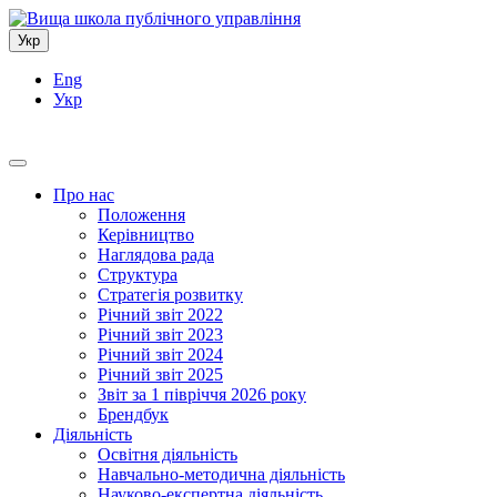
Укр
Eng
Укр
Про нас
Положення
Керівництво
Наглядова рада
Структура
Стратегія розвитку
Річний звіт 2022
Річний звіт 2023
Річний звіт 2024
Річний звіт 2025
Звіт за 1 півріччя 2026 року
Брендбук
Діяльність
Освітня діяльність
Навчально-методична діяльність
Науково-експертна діяльність