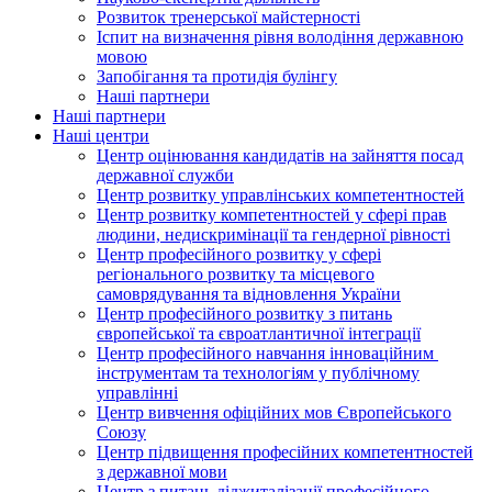
Розвиток тренерської майстерності
Іспит на визначення рівня володіння державною
мовою
Запобігання та протидія булінгу
Наші партнери
Наші партнери
Наші центри
Центр оцінювання кандидатів на зайняття посад
державної служби
Центр розвитку управлінських компетентностей
Центр розвитку компетентностей у сфері прав
людини, недискримінації та гендерної рівності
Центр професійного розвитку у сфері
регіонального розвитку та місцевого
самоврядування та відновлення України
Центр професійного розвитку з питань
європейської та євроатлантичної інтеграції
Центр професійного навчання інноваційним
інструментам та технологіям у публічному
управлінні
Центр вивчення офіційних мов Європейського
Союзу
Центр підвищення професійних компетентностей
з державної мови
Центр з питань діджиталізації професійного