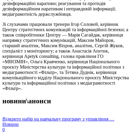
дезінформаційні наративи; реагування та протидія
дезінформаційним наративам і неправдивій інформації;
медіаграмотність держслужбовця.
Зі слухачами працювали тренери Ігор Соловей, керівник
Центру стратегічних комунікацій та інформаційної безпеки; а
також співробітники Центру — Марія Сагайдак, керівниця
напрямку стратегічних комунікацій, Максим Майоров,
старший аналітик, Максим Віхров, аналітик, Сергій Жуков,
спеціаліст з моніторингу; а також Анастасія Апетик,
керівниця Apetyk consulting, голова правління ГО
«МІНЗМІН», Ольга Кравченко, керівниця Національного
проєкту Міністерства культури та інформаційної політики з
медіаграмотності «Фільтр», та Тетяна Дуднік, керівниця
комунікаційного відділу Національного проєкту Міністерства
культури та інформаційної політики з медіаграмотності
«Фільтр».
новини\анонси
Відкрито набір на навчальну програму з управління …
Новини
0