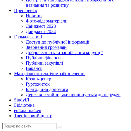
навчання та розвитку
Прес-центр
Новини
Фото-відеоматеріали
Дайджест 2023
Дайджест 2024
Громадськості
Доступ до публічної інформації
Звернення громадян
Доброчесність та запобігання корупції
Публічні фінанси
Публічні закупівлі
Вакансії
Матеріально-технічне забезпечення
Козин-центр
Гуртожиток
Благодійна допомога
Державне майно, яке пропонується до передачі
StudyіЯ
Бібліотека
eu4.ua -ua4.eu
Тренінговий центр