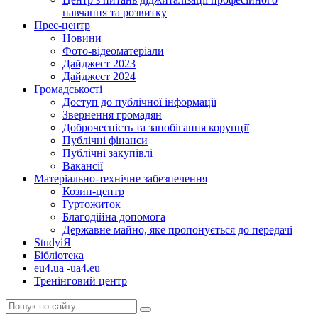
навчання та розвитку
Прес-центр
Новини
Фото-відеоматеріали
Дайджест 2023
Дайджест 2024
Громадськості
Доступ до публічної інформації
Звернення громадян
Доброчесність та запобігання корупції
Публічні фінанси
Публічні закупівлі
Вакансії
Матеріально-технічне забезпечення
Козин-центр
Гуртожиток
Благодійна допомога
Державне майно, яке пропонується до передачі
StudyіЯ
Бібліотека
eu4.ua -ua4.eu
Тренінговий центр