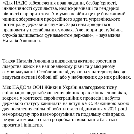
«Для НАДС забезпечення прав людини, безбар’єрності,
інклюзивності суспільства, недискримінації та гендерної
рівності є пріоритетом. А в умовах війни це ще й важливий
чинник збереження професійного ядра та управлінського
потенціалу державної служби. Зараз нам доводиться
працювати у нестабільних умовах. Але попри це публічна
служба залишається фундаментом держави», – зауважила
Наталія Алюшина.
Також Наталія Алюшина відзначила активне зростання
лідерства жінок на національному рівні та у місцевому
самоврядуванні. Особливо це відчувається на територіях, де
ведуться активні бойові дії, або у наближених до них районах.
Між НАДС та ООН Жінки в Україні налагоджено тісну
співпрацю щодо забезпечення рівних прав жінок і чоловіків,
зокрема у контексті євроінтеграційних процесів і набуття
державою статусу кандидата на вступ в ЄС. Важливою віхою
для посилення спільної роботи стало підписання у 2021 році
меморандуму про взаєморозуміння та подальшу співпрацю,
результатом якого стала розробка та виконання багатьох
проєктів і ініціатив.