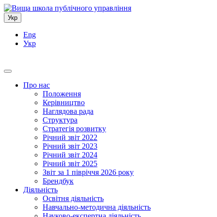
Укр
Eng
Укр
Про нас
Положення
Керівництво
Наглядова рада
Структура
Стратегія розвитку
Річний звіт 2022
Річний звіт 2023
Річний звіт 2024
Річний звіт 2025
Звіт за 1 півріччя 2026 року
Брендбук
Діяльність
Освітня діяльність
Навчально-методична діяльність
Науково-експертна діяльність