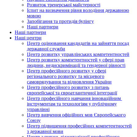
Розвиток тренерської майстерності
Іспит на визначення рівня володіння державною
мовою
Запобігання та протидія булінгу
Наші партнери
Наші партнери
Наші центри
Центр оцінювання кандидатів на зайняття посад
державної служби
Центр розвитку управлінських компетентностей
Центр розвитку компетентностей у сфері прав
людини, недискримінації та гендерної рівності
Центр професійного розвитку у сфері
регіонального розвитку та місцевого
самоврядування та відновлення України
Центр професійного розвитку з питань
європейської та євроатлантичної інтеграції
Центр професійного навчання інноваційним
інструментам та технологіям у публічному
управлінні
Центр вивчення офіційних мов Європейського
Союзу
Центр підвищення професійних компетентностей
з державної мови
Центр з питань діджиталізації професійного