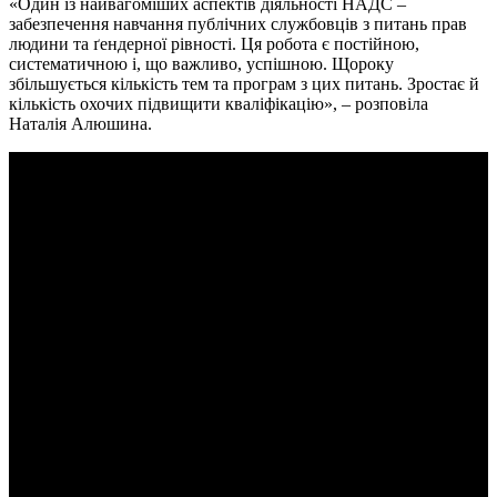
«Один із найвагоміших аспектів діяльності НАДС –
забезпечення навчання публічних службовців з питань прав
людини та ґендерної рівності. Ця робота є постійною,
систематичною і, що важливо, успішною. Щороку
збільшується кількість тем та програм з цих питань. Зростає й
кількість охочих підвищити кваліфікацію», – розповіла
Наталія Алюшина.