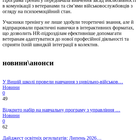
Програма тренінгу передбачала вивчення засад інклюзивності
в комунікації з ветеранами та сім’ями військовослужбовців з
огляду на психоемоційний стан.
Учасники тренінгу не лише здобули теоретичні знання, але й
відпрацювали практичні навички в інтерактивних форматах,
що дозволить HR-підрозділам ефективніше допомагати
ветеранам адаптуватися до нової професійної діяльності та
сприяти їхній швидкій інтеграції в колектив.
новини\анонси
У Вищій школі провели навчання з цивільно-військов…
Новини
0
49
Відкрито набір на навчальну програму з управління …
Новини
0
62
Дайджест освітніх результатів: Липень 2026…