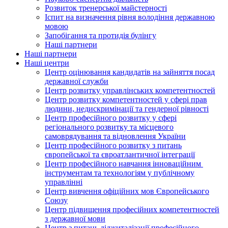
Розвиток тренерської майстерності
Іспит на визначення рівня володіння державною
мовою
Запобігання та протидія булінгу
Наші партнери
Наші партнери
Наші центри
Центр оцінювання кандидатів на зайняття посад
державної служби
Центр розвитку управлінських компетентностей
Центр розвитку компетентностей у сфері прав
людини, недискримінації та гендерної рівності
Центр професійного розвитку у сфері
регіонального розвитку та місцевого
самоврядування та відновлення України
Центр професійного розвитку з питань
європейської та євроатлантичної інтеграції
Центр професійного навчання інноваційним
інструментам та технологіям у публічному
управлінні
Центр вивчення офіційних мов Європейського
Союзу
Центр підвищення професійних компетентностей
з державної мови
Центр з питань діджиталізації професійного