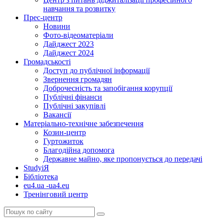
навчання та розвитку
Прес-центр
Новини
Фото-відеоматеріали
Дайджест 2023
Дайджест 2024
Громадськості
Доступ до публічної інформації
Звернення громадян
Доброчесність та запобігання корупції
Публічні фінанси
Публічні закупівлі
Вакансії
Матеріально-технічне забезпечення
Козин-центр
Гуртожиток
Благодійна допомога
Державне майно, яке пропонується до передачі
StudyіЯ
Бібліотека
eu4.ua -ua4.eu
Тренінговий центр