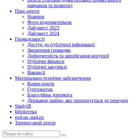
навчання та розвитку
Прес-центр
Новини
Фото-відеоматеріали
Дайджест 2023
Дайджест 2024
Громадськості
Доступ до публічної інформації
Звернення громадян
Доброчесність та запобігання корупції
Публічні фінанси
Публічні закупівлі
Вакансії
Матеріально-технічне забезпечення
Козин-центр
Гуртожиток
Благодійна допомога
Державне майно, яке пропонується до передачі
StudyіЯ
Бібліотека
eu4.ua -ua4.eu
Тренінговий центр