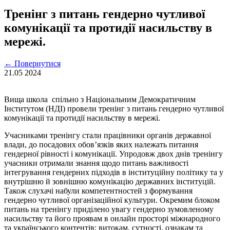
Тренінг з питань гендерно чутливої
комунікації та протидії насильству в
мережі.
←
Повернутися
21.05
2024
Вища школа спільно з Національним Демократичним
Інститутом (НДІ) провели тренінг з питань гендерно чутливої
комунікації та протидії насильству в мережі.
Учасниками тренінгу стали працівники органів державної
влади, до посадових обов’язків яких належать питання
гендерної рівності і комунікації. Упродовж двох днів тренінгу
учасники отримали знання щодо питань важливості
інтегрування гендерних підходів в інституційну політику та у
внутрішню й зовнішню комунікацію державних інституцій.
Також слухачі набули компетентностей з формування
гендерно чутливої організаційної культури. Окремим блоком
питань на тренінгу приділено увагу гендерно зумовленому
насильству та його проявам в онлайн просторі міжнародного
та українського контентів: витокам, сутності, ознакам та