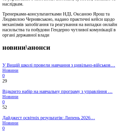
наслідкам.
Тренерками-консультантками НДІ, Оксаною Ярош та
Людмилою Чернявською, надано практичні кейси щодо
механізмів запобігання та реагування на випадки онлайн
насильства та побудови Гендерно чутливої комунікації в
органі державної влади
новини\анонси
У Вищій школі провели навчання з цивільно-військов…
Новини
0
29
Відкрито набір на навчальну програму з управління …
Новини
0
52
Дайджест освітніх результатів: Липень 2026…
Новини
0