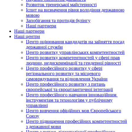
Розвиток тренерської майстерності
Іспит на визначення рівня володіння державною
мовою
Запобігання та протидія булінгу
Наші партнери
Наші партнери
Наші центри
Центр оцінювання кандидатів на зайняття посад
державної служби
Центр розвитку управлінських компетентностей
Центр розвитку компетентностей у сфері прав
людини, недискримінації та гендерної рівності
Центр професійного розвитку у сфері
регіонального розвитку та місцевого
самоврядування та відновлення України
Центр професійного розвитку з питань
європейської та євроатлантичної інтеграції
Центр професійного навчання інноваційним
інструментам та технологіям у публічному
управлінні
Центр вивчення офіційних мов Європейського
Союзу
Центр підвищення професійних компетентностей
з державної мови
Центр з питань діджиталізації професійного