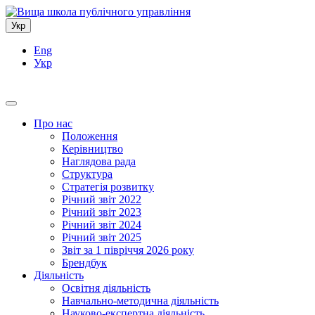
Укр
Eng
Укр
Про нас
Положення
Керівництво
Наглядова рада
Структура
Стратегія розвитку
Річний звіт 2022
Річний звіт 2023
Річний звіт 2024
Річний звіт 2025
Звіт за 1 півріччя 2026 року
Брендбук
Діяльність
Освітня діяльність
Навчально-методична діяльність
Науково-експертна діяльність