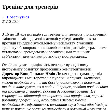
Тренінг для тренерів
←
Повернутися
21.10
2024
З 16 по 18 жовтня відбувся тренінг для тренерів, присвячений
зміцненню міжвідомчої взаємодії у сфері запобігання та
протидії гендерно зумовленому насильству. Учасники
тренінгу обговорювали важливість співпраці між державними
установами, громадськими організаціями та іншими
суб’єктами, залученими до захисту постраждалих.
Особлива увага приділялась менторству як дієвому
інструменту розвитку професійних компетентностей.
Директор Вищої школи Юлія Лихач
презентувала досвід
впровадження менторства на публічній службі.
Ментори,
маючи необхідні знання та досвід, допомагають новачкам
швидше інтегруватися в робочий процес, освоїти нові навички
та зрозуміти специфіку роботи державних органів. Це
скорочує час адаптації новопризначених працівників, сприяє
розвитку професійних, особистих і ділових якостей,
необхідних для ефективного виконання службових обов’язків, а
також покращує загальну атмосферу в колективі
– зазначила