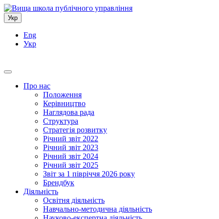
Укр
Eng
Укр
Про нас
Положення
Керівництво
Наглядова рада
Структура
Стратегія розвитку
Річний звіт 2022
Річний звіт 2023
Річний звіт 2024
Річний звіт 2025
Звіт за 1 півріччя 2026 року
Брендбук
Діяльність
Освітня діяльність
Навчально-методична діяльність
Науково-експертна діяльність