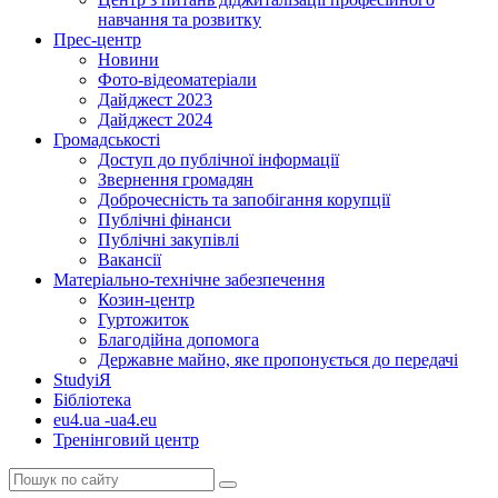
навчання та розвитку
Прес-центр
Новини
Фото-відеоматеріали
Дайджест 2023
Дайджест 2024
Громадськості
Доступ до публічної інформації
Звернення громадян
Доброчесність та запобігання корупції
Публічні фінанси
Публічні закупівлі
Вакансії
Матеріально-технічне забезпечення
Козин-центр
Гуртожиток
Благодійна допомога
Державне майно, яке пропонується до передачі
StudyіЯ
Бібліотека
eu4.ua -ua4.eu
Тренінговий центр