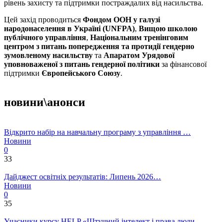
рівень захисту та підтримки постраждалих від насильства.
Цей захід проводиться
Фондом ООН у галузі
народонаселення в Україні (UNFPA)
,
Вищою школою
публічного управління
,
Національним тренінговим
центром з питань попередження та протидії гендерно
зумовленому насильству
та
Апаратом Урядової
уповноваженої з питань гендерної політики
за фінансової
підтримки
Європейського Союзу
.
новини\анонси
Відкрито набір на навчальну програму з управління …
Новини
0
33
Дайджест освітніх результатів: Липень 2026…
Новини
0
35
Учасники курсу HELP «Штучний інтелект і права люди…