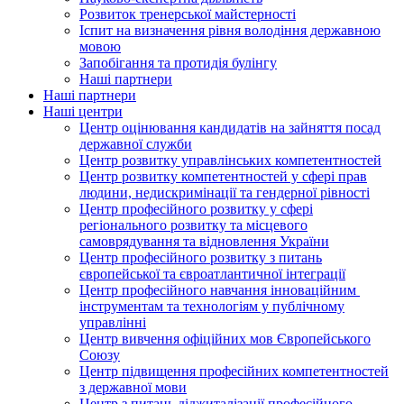
Розвиток тренерської майстерності
Іспит на визначення рівня володіння державною
мовою
Запобігання та протидія булінгу
Наші партнери
Наші партнери
Наші центри
Центр оцінювання кандидатів на зайняття посад
державної служби
Центр розвитку управлінських компетентностей
Центр розвитку компетентностей у сфері прав
людини, недискримінації та гендерної рівності
Центр професійного розвитку у сфері
регіонального розвитку та місцевого
самоврядування та відновлення України
Центр професійного розвитку з питань
європейської та євроатлантичної інтеграції
Центр професійного навчання інноваційним
інструментам та технологіям у публічному
управлінні
Центр вивчення офіційних мов Європейського
Союзу
Центр підвищення професійних компетентностей
з державної мови
Центр з питань діджиталізації професійного