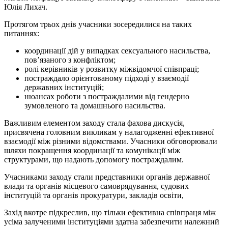
Юлія Лихач.
Протягом трьох днів учасники зосередилися на таких
питаннях:
координації дій у випадках сексуального насильства,
пов’язаного з конфліктом;
ролі керівників у розвитку міжвідомчої співпраці;
постраждало орієнтованому підході у взаємодії
державних інституцій;
нюансах роботи з постраждалими від гендерно
зумовленого та домашнього насильства.
Важливим елементом заходу стала фахова дискусія,
присвячена головним викликам у налагодженні ефективної
взаємодії між різними відомствами. Учасники обговорювали
шляхи покращення координації та комунікації між
структурами, що надають допомогу постраждалим.
Учасниками заходу стали представники органів державної
влади та органів місцевого самоврядування, судових
інституцій та органів прокуратури, закладів освіти,
Захід вкотре підкреслив, що тільки ефективна співпраця між
усіма залученими інституціями здатна забезпечити належний