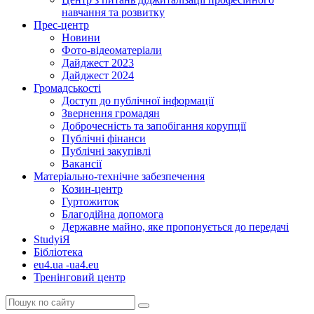
навчання та розвитку
Прес-центр
Новини
Фото-відеоматеріали
Дайджест 2023
Дайджест 2024
Громадськості
Доступ до публічної інформації
Звернення громадян
Доброчесність та запобігання корупції
Публічні фінанси
Публічні закупівлі
Вакансії
Матеріально-технічне забезпечення
Козин-центр
Гуртожиток
Благодійна допомога
Державне майно, яке пропонується до передачі
StudyіЯ
Бібліотека
eu4.ua -ua4.eu
Тренінговий центр