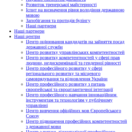
Розвиток тренерської майстерності
Іспит на визначення рівня володіння державною
мовою
Запобігання та протидія булінгу
Наші партнери
Наші партнери
Наші центри
Центр оцінювання кандидатів на зайняття посад
державної служби
Центр розвитку управлінських компетентностей
Центр розвитку компетентностей у сфері прав
людини, недискримінації та гендерної рівності
Центр професійного розвитку у сфері
регіонального розвитку та місцевого
самоврядування та відновлення України
Центр професійного розвитку з питань
європейської та євроатлантичної інтеграції
Центр професійного навчання інноваційним
інструментам та технологіям у публічному
управлінні
Центр вивчення офіційних мов Європейського
Союзу
Центр підвищення професійних компетентностей
з державної мови
Центр з питань діджиталізації професійного