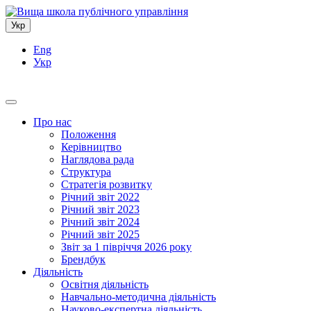
Укр
Eng
Укр
Про нас
Положення
Керівництво
Наглядова рада
Структура
Стратегія розвитку
Річний звіт 2022
Річний звіт 2023
Річний звіт 2024
Річний звіт 2025
Звіт за 1 півріччя 2026 року
Брендбук
Діяльність
Освітня діяльність
Навчально-методична діяльність
Науково-експертна діяльність