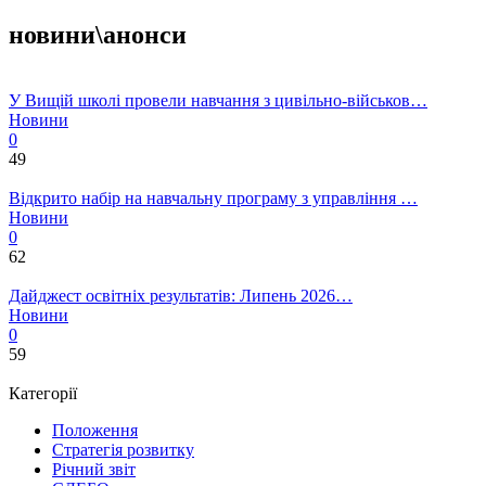
новини\анонси
У Вищій школі провели навчання з цивільно-військов…
Новини
0
49
Відкрито набір на навчальну програму з управління …
Новини
0
62
Дайджест освітніх результатів: Липень 2026…
Новини
0
59
Категорії
Положення
Стратегія розвитку
Річний звіт