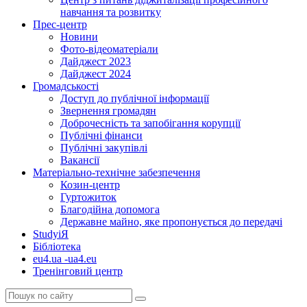
навчання та розвитку
Прес-центр
Новини
Фото-відеоматеріали
Дайджест 2023
Дайджест 2024
Громадськості
Доступ до публічної інформації
Звернення громадян
Доброчесність та запобігання корупції
Публічні фінанси
Публічні закупівлі
Вакансії
Матеріально-технічне забезпечення
Козин-центр
Гуртожиток
Благодійна допомога
Державне майно, яке пропонується до передачі
StudyіЯ
Бібліотека
eu4.ua -ua4.eu
Тренінговий центр