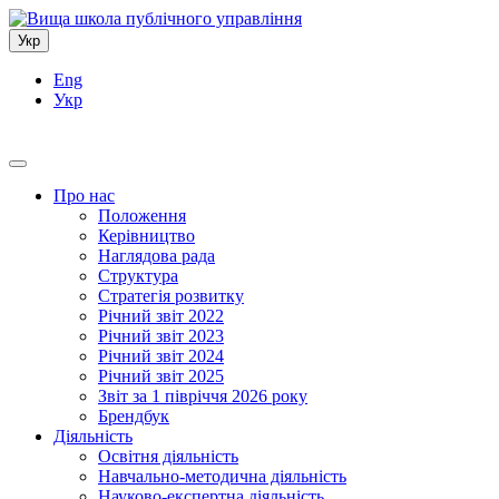
Укр
Eng
Укр
Про нас
Положення
Керівництво
Наглядова рада
Структура
Стратегія розвитку
Річний звіт 2022
Річний звіт 2023
Річний звіт 2024
Річний звіт 2025
Звіт за 1 півріччя 2026 року
Брендбук
Діяльність
Освітня діяльність
Навчально-методична діяльність
Науково-експертна діяльність