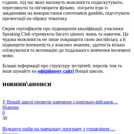
години, під час яких матимуть можливість подискутувати,
переглянути та обговорити фільми, пограти ігри із
завданнями на використання conversation gambits, підготувати
презентації на обрану тематику.
Окрім сертифікатів про підвищення кваліфікації, учасники
Speaking Club отримують багато цінних знань та навичок. Це
чудова можливість не лише покращити свою англійську, а й
підвищити впевненість у власних знаннях, здатність вільно
спілкуватися та мотивацію до подальшого вивчення іноземної
мови.
Більше інформації про структуру зустрічей, перелік тем та
інше шукайте на
офіційному сайті
Вищої школи.
новини\анонси
У Вищій школі провели навчання з цивільно-військов…
Новини
0
30
Відкрито набір на навчальну програму з управління …