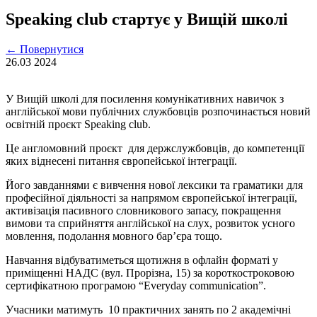
Speaking club стартує у Вищій школі
←
Повернутися
26.03
2024
У Вищій школі для посилення комунікативних навичок з
англійської мови публічних службовців розпочинається новий
освітній проєкт Speaking club.
Це англомовний проєкт для держслужбовців, до компетенції
яких віднесені питання європейської інтеграції.
Його завданнями є вивчення нової лексики та граматики для
професійної діяльності за напрямом європейської інтеграції,
активізація пасивного словникового запасу, покращення
вимови та сприйняття англійської на слух, розвиток усного
мовлення, подолання мовного бар’єра тощо.
Навчання відбуватиметься щотижня в офлайн форматі у
приміщенні НАДС (вул. Прорізна, 15) за короткостроковою
сертифікатною програмою “Everyday communication”.
Учасники матимуть 10 практичних занять по 2 академічні