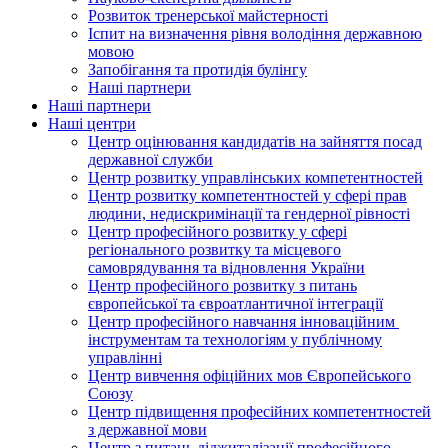
Розвиток тренерської майстерності
Іспит на визначення рівня володіння державною
мовою
Запобігання та протидія булінгу
Наші партнери
Наші партнери
Наші центри
Центр оцінювання кандидатів на зайняття посад
державної служби
Центр розвитку управлінських компетентностей
Центр розвитку компетентностей у сфері прав
людини, недискримінації та гендерної рівності
Центр професійного розвитку у сфері
регіонального розвитку та місцевого
самоврядування та відновлення України
Центр професійного розвитку з питань
європейської та євроатлантичної інтеграції
Центр професійного навчання інноваційним
інструментам та технологіям у публічному
управлінні
Центр вивчення офіційних мов Європейського
Союзу
Центр підвищення професійних компетентностей
з державної мови
Центр з питань діджиталізації професійного