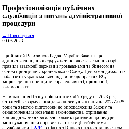
Професіоналізація публічних
службовців з питань адміністративної
процедури
←
Повернутися
09.06
2023
Прийнятий Верховною Радою України Закон «Про
адміністративну процедуру» встановлює загальні прозорі
правила взаємодії держави з громадянами та бізнесом на
основі принципів Європейського Союзу. Цей закон дозволить
наблизити українське законодавство до практик ЄС,
запровадивши принципи справедливості, прозорості,
взаємоповаги.
На виконання Плану пріоритетних дій Уряду на 2023 рік,
Стратегії реформування державного управління на 2022-2025
роки та з метою підготовки до впровадження Закону та
ознайомлення із новелами законодавства, отримання
відповідних знань загальної адміністративної процедури,
застосування нових правил на практиці публічними
службовцями
НАДС
, спільно з Вищою школою та проєктом