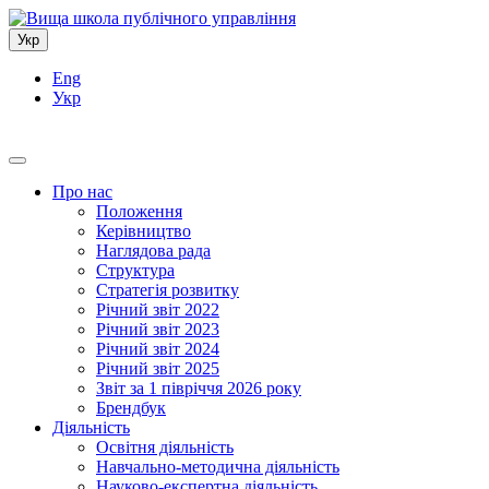
Укр
Eng
Укр
Про нас
Положення
Керівництво
Наглядова рада
Структура
Стратегія розвитку
Річний звіт 2022
Річний звіт 2023
Річний звіт 2024
Річний звіт 2025
Звіт за 1 півріччя 2026 року
Брендбук
Діяльність
Освітня діяльність
Навчально-методична діяльність
Науково-експертна діяльність