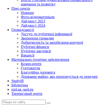
навчання та розвитку
Прес-центр
Новини
Фото-відеоматеріали
Дайджест 2023
Дайджест 2024
Громадськості
Доступ до публічної інформації
Звернення громадян
Доброчесність та запобігання корупції
Публічні фінанси
Публічні закупівлі
Вакансії
Матеріально-технічне забезпечення
Козин-центр
Гуртожиток
Благодійна допомога
Державне майно, яке пропонується до передачі
StudyіЯ
Бібліотека
eu4.ua -ua4.eu
Тренінговий центр