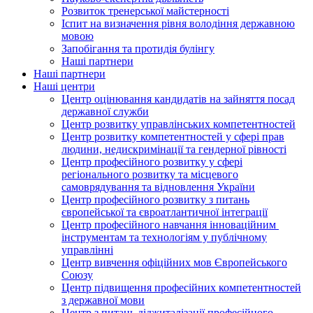
Розвиток тренерської майстерності
Іспит на визначення рівня володіння державною
мовою
Запобігання та протидія булінгу
Наші партнери
Наші партнери
Наші центри
Центр оцінювання кандидатів на зайняття посад
державної служби
Центр розвитку управлінських компетентностей
Центр розвитку компетентностей у сфері прав
людини, недискримінації та гендерної рівності
Центр професійного розвитку у сфері
регіонального розвитку та місцевого
самоврядування та відновлення України
Центр професійного розвитку з питань
європейської та євроатлантичної інтеграції
Центр професійного навчання інноваційним
інструментам та технологіям у публічному
управлінні
Центр вивчення офіційних мов Європейського
Союзу
Центр підвищення професійних компетентностей
з державної мови
Центр з питань діджиталізації професійного