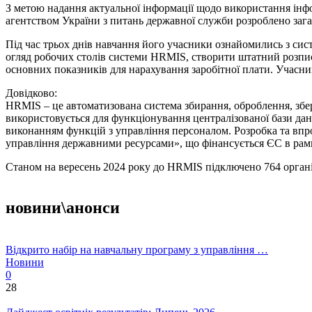
З метою надання актуальної інформації щодо використання ін
агентством України з питань державної служби розроблено за
Під час трьох днів навчання його учасники ознайомились з с
огляд робочих столів системи HRMIS, створити штатний розпис
основних показників для нарахування заробітної плати. Учасни
Довідково:
HRMIS – це автоматизована система збирання, оброблення, збер
використовується для функціонування централізованої бази дани
виконанням функцій з управління персоналом. Розробка та вп
управління державними ресурсами», що фінансується ЄС в рам
Станом на вересень 2024 року до HRMIS підключено 764 орган
новини\анонси
Відкрито набір на навчальну програму з управління …
Новини
0
28