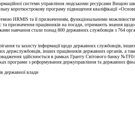
формаційної системи управління людськими ресурсами Вищою шк
гальну короткострокову програму підвищення кваліфікації «Осн
истемою HRMIS та її призначенням, функціональними можливостя
 та призначення працівників на посади, отримають знання щодо
ками навчання стали понад 800 державних службовців з 764 орга
ігання та захисту інформації щодо державних службовців, інших
х держслужбовців, інших працівників державних органів, а також
ровадження здійснюється в рамках Гранту Світового банку №TF0
ках програми з реформування держуправління та державних фін
ів державної влади