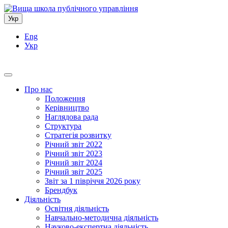
Укр
Eng
Укр
Про нас
Положення
Керівництво
Наглядова рада
Структура
Стратегія розвитку
Річний звіт 2022
Річний звіт 2023
Річний звіт 2024
Річний звіт 2025
Звіт за 1 півріччя 2026 року
Брендбук
Діяльність
Освітня діяльність
Навчально-методична діяльність
Науково-експертна діяльність