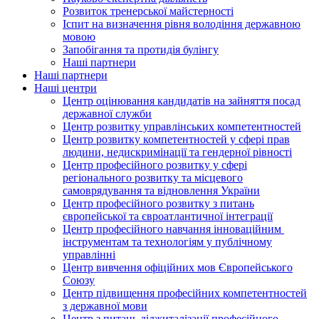
Розвиток тренерської майстерності
Іспит на визначення рівня володіння державною
мовою
Запобігання та протидія булінгу
Наші партнери
Наші партнери
Наші центри
Центр оцінювання кандидатів на зайняття посад
державної служби
Центр розвитку управлінських компетентностей
Центр розвитку компетентностей у сфері прав
людини, недискримінації та гендерної рівності
Центр професійного розвитку у сфері
регіонального розвитку та місцевого
самоврядування та відновлення України
Центр професійного розвитку з питань
європейської та євроатлантичної інтеграції
Центр професійного навчання інноваційним
інструментам та технологіям у публічному
управлінні
Центр вивчення офіційних мов Європейського
Союзу
Центр підвищення професійних компетентностей
з державної мови
Центр з питань діджиталізації професійного