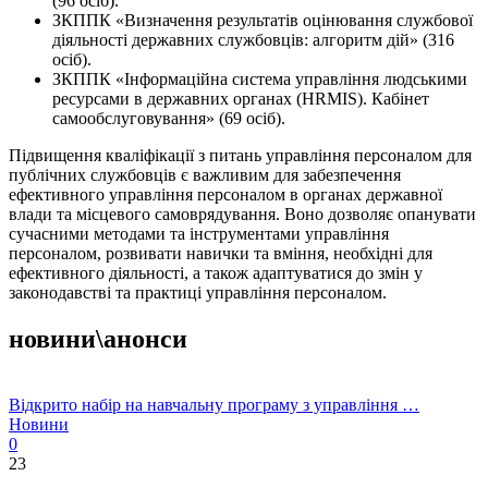
(96 осіб).
ЗКППК «Визначення результатів оцінювання службової
діяльності державних службовців: алгоритм дій» (316
осіб).
ЗКППК «Інформаційна система управління людськими
ресурсами в державних органах (HRMIS). Кабінет
самообслуговування» (69 осіб).
Підвищення кваліфікації з питань управління персоналом для
публічних службовців є важливим для забезпечення
ефективного управління персоналом в органах державної
влади та місцевого самоврядування. Воно дозволяє опанувати
сучасними методами та інструментами управління
персоналом, розвивати навички та вміння, необхідні для
ефективного діяльності, а також адаптуватися до змін у
законодавстві та практиці управління персоналом.
новини\анонси
Відкрито набір на навчальну програму з управління …
Новини
0
23