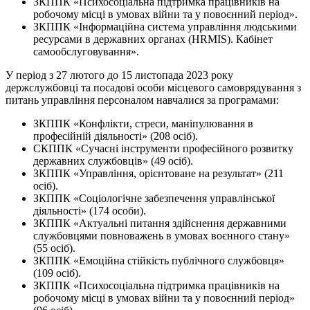
ЗКППК «Психосоціальна підтримка працівників на
робочому місці в умовах війни та у повоєнний період».
ЗКППК «Інформаційна система управління людськими
ресурсами в державних органах (HRMIS). Кабінет
самообслуговування».
У період з 27 лютого до 15 листопада 2023 року
держслужбовці та посадові особи місцевого самоврядування з
питань управління персоналом навчалися за програмами:
ЗКППК «Конфлікти, стреси, маніпулювання в
професійній діяльності» (208 осіб).
СКППК «Сучасні інструменти професійного розвитку
державних службовців» (49 осіб).
ЗКППК «Управління, орієнтоване на результат» (211
осіб).
ЗКППК «Соціологічне забезпечення управлінської
діяльності» (174 особи).
ЗКППК «Актуальні питання здійснення державними
службовцями повноважень в умовах воєнного стану»
(55 осіб).
ЗКППК «Емоційна стійкість публічного службовця»
(109 осіб).
ЗКППК «Психосоціальна підтримка працівників на
робочому місці в умовах війни та у повоєнний період»