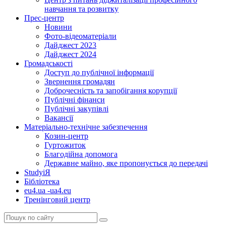
навчання та розвитку
Прес-центр
Новини
Фото-відеоматеріали
Дайджест 2023
Дайджест 2024
Громадськості
Доступ до публічної інформації
Звернення громадян
Доброчесність та запобігання корупції
Публічні фінанси
Публічні закупівлі
Вакансії
Матеріально-технічне забезпечення
Козин-центр
Гуртожиток
Благодійна допомога
Державне майно, яке пропонується до передачі
StudyіЯ
Бібліотека
eu4.ua -ua4.eu
Тренінговий центр