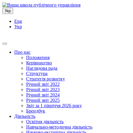
Укр
Eng
Укр
Про нас
Положення
Керівництво
Наглядова рада
Структура
Стратегія розвитку
Річний звіт 2022
Річний звіт 2023
Річний звіт 2024
Річний звіт 2025
Звіт за 1 півріччя 2026 року
Брендбук
Діяльність
Освітня діяльність
Навчально-методична діяльність
Науково-експертна діяльність