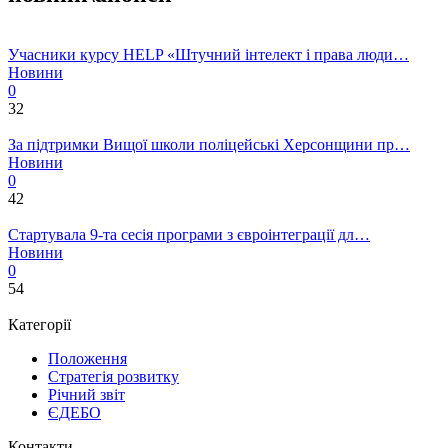
Учасники курсу HELP «Штучний інтелект і права люди…
Новини
0
32
За підтримки Вищої школи поліцейські Херсонщини пр…
Новини
0
42
Стартувала 9-та сесія програми з євроінтеграції дл…
Новини
0
54
Категорії
Положення
Стратегія розвитку
Річний звіт
ЄДЕБО
Контакти