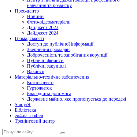
навчання та розвитку
Прес-центр
Новини
Фото-відеоматеріали
Дайджест 2023
Дайджест 2024
Громадськості
Доступ до публічної інформації
Звернення громадян
Доброчесність та запобігання корупції
Публічні фінанси
Публічні закупівлі
Вакансії
Матеріально-технічне забезпечення
Козин-центр
Гуртожиток
Благодійна допомога
Державне майно, яке пропонується до передачі
StudyіЯ
Бібліотека
eu4.ua -ua4.eu
Тренінговий центр