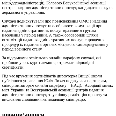
міськдержадміністрації), Головою Всеукраїнської асоціації
центрів надання адміністративних послуг, кандидаткою наук з
державного управління.
Слухачі подискутували про повноваження ОМС з надання
адміністративних послуг та особливості комунікації при
надання адміністративних послуг вразливим групам
населення у період війни. А також обговорили шляхи
оптимізації надання адміністративних послуг, спрощення
процедур їх надання в органах місцевого самоврядування у
період воєнного стану.
За підсумками освітнього онлайн марафону слухачі, які
пройшли увесь курс навчання, отримали відповідні
сертифікати.
Під час вручення сертифікатів директорка Вищої школи
публічного управління Юлія Лихач подякувала партнерам,
співорганізаторам онлайн марафону – НАДС, Асоціації малих
міст України та Всеукраїнській асоціації центрів надання
адміністративних послуг, за успішну реалізацію проєкту та
висловила сподівання на подальшу співпрацю.
новини\анонси