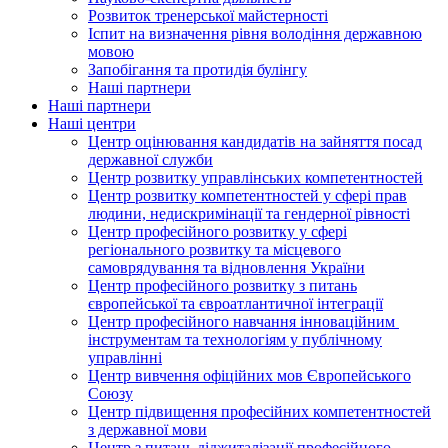
Розвиток тренерської майстерності
Іспит на визначення рівня володіння державною
мовою
Запобігання та протидія булінгу
Наші партнери
Наші партнери
Наші центри
Центр оцінювання кандидатів на зайняття посад
державної служби
Центр розвитку управлінських компетентностей
Центр розвитку компетентностей у сфері прав
людини, недискримінації та гендерної рівності
Центр професійного розвитку у сфері
регіонального розвитку та місцевого
самоврядування та відновлення України
Центр професійного розвитку з питань
європейської та євроатлантичної інтеграції
Центр професійного навчання інноваційним
інструментам та технологіям у публічному
управлінні
Центр вивчення офіційних мов Європейського
Союзу
Центр підвищення професійних компетентностей
з державної мови
Центр з питань діджиталізації професійного