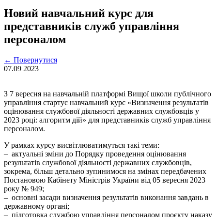
Новий навчальний курс для
представників служб управління
персоналом
←
Повернутися
07.09
2023
З 7 вересня на навчальній платформі Вищої школи публічного
управління стартує навчальний курс «Визначення результатів
оцінювання службової діяльності державних службовців у
2023 році: алгоритм дій» для представників служб управління
персоналом.
У рамках курсу висвітлюватимуться такі теми:
– актуальні зміни до Порядку проведення оцінювання
результатів службової діяльності державних службовців,
зокрема, більш детально зупинимося на змінах передбачених
Постановою Кабінету Міністрів України від 05 вересня 2023
року № 949;
– основні засади визначення результатів виконання завдань в
державному органі;
– підготовка службою управління персоналом проєкту наказу