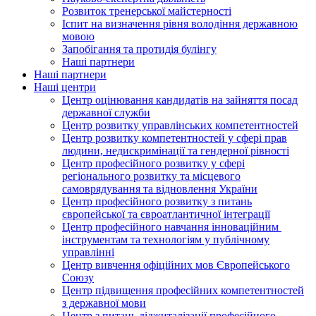
Розвиток тренерської майстерності
Іспит на визначення рівня володіння державною
мовою
Запобігання та протидія булінгу
Наші партнери
Наші партнери
Наші центри
Центр оцінювання кандидатів на зайняття посад
державної служби
Центр розвитку управлінських компетентностей
Центр розвитку компетентностей у сфері прав
людини, недискримінації та гендерної рівності
Центр професійного розвитку у сфері
регіонального розвитку та місцевого
самоврядування та відновлення України
Центр професійного розвитку з питань
європейської та євроатлантичної інтеграції
Центр професійного навчання інноваційним
інструментам та технологіям у публічному
управлінні
Центр вивчення офіційних мов Європейського
Союзу
Центр підвищення професійних компетентностей
з державної мови
Центр з питань діджиталізації професійного