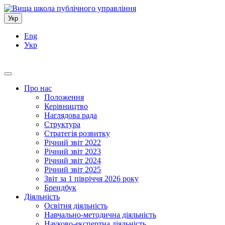
Укр
Eng
Укр
Про нас
Положення
Керівництво
Наглядова рада
Структура
Стратегія розвитку
Річний звіт 2022
Річний звіт 2023
Річний звіт 2024
Річний звіт 2025
Звіт за 1 півріччя 2026 року
Брендбук
Діяльність
Освітня діяльність
Навчально-методична діяльність
Науково-експертна діяльність