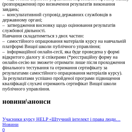
(розпорядження) про визначення результатів виконання
завдань;
– консультативний супровід державних службовців в
державному органі;
– затвердження висновку щодо оцінювання результатів
службової діяльності.
Навчання складатиметься з двох частин:
– самостійного опрацювання матеріалів курсу на навчальній
платформі Вищої школи публічного управління;
– інформаційної онлайн-сесії, яка буде проведена у формі
відкритого діалогу зі спікерами (*реєстраційну форму на
онлайн-сесію ви зможете отримати лише після проходження
фінального тестування та отримання сертифікату за
результатами самостійного опрацювання матеріалів курсу).
За результатами успішно пройденої програми підвищення
кваліфікації слухачі отримають сертифікат Вищої школи
публічного управління.
новини\анонси
Учасники курсу HELP «Штучний інтелект і права люди…
Новини
0