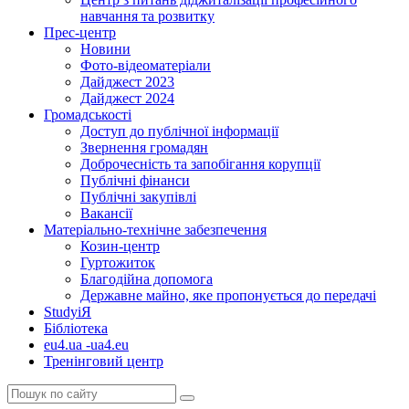
навчання та розвитку
Прес-центр
Новини
Фото-відеоматеріали
Дайджест 2023
Дайджест 2024
Громадськості
Доступ до публічної інформації
Звернення громадян
Доброчесність та запобігання корупції
Публічні фінанси
Публічні закупівлі
Вакансії
Матеріально-технічне забезпечення
Козин-центр
Гуртожиток
Благодійна допомога
Державне майно, яке пропонується до передачі
StudyіЯ
Бібліотека
eu4.ua -ua4.eu
Тренінговий центр