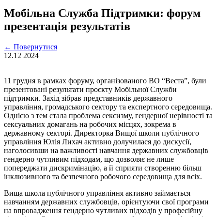
Мобільна Служба Підтримки: форум
презентація результатів
←
Повернутися
12.12
2024
11 грудня в рамках форуму, організованого ВО “Веста”, були
презентовані результати проєкту Мобільної Служби
підтримки. Захід зібрав представників державного
управління, громадського сектору та експертного середовища.
Однією з тем стала проблема сексизму, гендерної нерівності та
сексуальних домагань на робочих місцях, зокрема в
державному секторі. Директорка Вищої школи публічного
управління Юлія Лихач активно долучилася до дискусії,
наголосивши на важливості навчання державних службовців
гендерно чутливим підходам, що дозволяє не лише
попереджати дискримінацію, а й сприяти створенню більш
інклюзивного та безпечного робочого середовища для всіх.
Вища школа публічного управління активно займається
навчанням державних службовців, орієнтуючи свої програми
на впровадження гендерно чутливих підходів у професійну