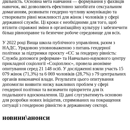
діяльність. Основна мета навчання — формування у фахівців
навичок, які дозволяють ефективно запобігати сексуальним
домаганням, розвивати гендерно чутливу комунікацію та
створювати рівні можливості для жінок і чоловіків у сфері
державної служби. Ці кроки є необхідними для того, щоб
втілити справжні зміни в організаційну культуру і забезпечити
більш рівноправне та безпечне робоче середовище для всіх.
У 2022 році Вища школа публічного управління, разом з
НАДС, Урядовою уповноваженою з питань гендерної
політики за підтримки проєкту «ЄС за ґендерну рівність:
Служба допомоги реформам» та Навчально-наукового центру
прикладної соціології «Соціоплюс», провела анонімне
опитування серед 21 148 осіб. У дослідженні взяли участь 15
079 жінок (71,3%) та 6 069 чоловіків (28,7%) з 79 центральних
органів виконавчої влади. Результати цього опитування
допомогли виявити низку важливих проблем у сфері
гендерної політики та визначити пріоритети для їх
подальшого вдосконалення. Ці дані слугуватимуть основою
для розробки нових ініціатив, спрямованих на покращення
ситуації з гендерною рівністю в державному секторі.
новини\анонси