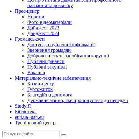
навчання та розвитку
Прес-центр
Новини
Фото-відеоматеріали
Дайджест 2023
Дайджест 2024
Громадськості
Доступ до публічної інформації
Звернення громадян
Доброчесність та запобігання корупції
Публічні фінанси
Публічні закупівлі
Вакансії
Матеріально-технічне забезпечення
Козин-центр
Гуртожиток
Благодійна допомога
Державне майно, яке пропонується до передачі
StudyіЯ
Бібліотека
eu4.ua -ua4.eu
Тренінговий центр