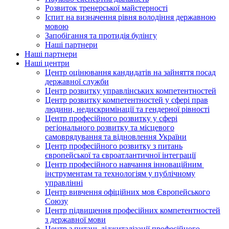
Розвиток тренерської майстерності
Іспит на визначення рівня володіння державною
мовою
Запобігання та протидія булінгу
Наші партнери
Наші партнери
Наші центри
Центр оцінювання кандидатів на зайняття посад
державної служби
Центр розвитку управлінських компетентностей
Центр розвитку компетентностей у сфері прав
людини, недискримінації та гендерної рівності
Центр професійного розвитку у сфері
регіонального розвитку та місцевого
самоврядування та відновлення України
Центр професійного розвитку з питань
європейської та євроатлантичної інтеграції
Центр професійного навчання інноваційним
інструментам та технологіям у публічному
управлінні
Центр вивчення офіційних мов Європейського
Союзу
Центр підвищення професійних компетентностей
з державної мови
Центр з питань діджиталізації професійного