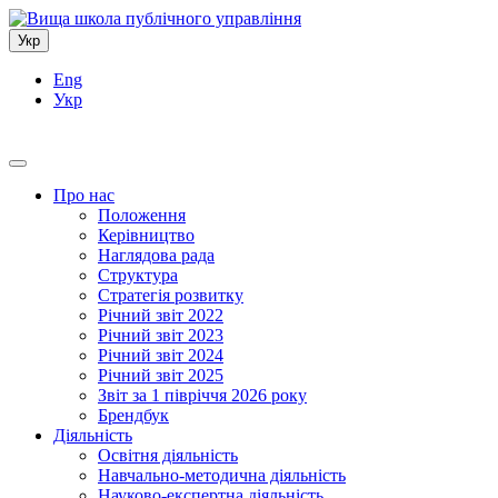
Укр
Eng
Укр
Про нас
Положення
Керівництво
Наглядова рада
Структура
Стратегія розвитку
Річний звіт 2022
Річний звіт 2023
Річний звіт 2024
Річний звіт 2025
Звіт за 1 півріччя 2026 року
Брендбук
Діяльність
Освітня діяльність
Навчально-методична діяльність
Науково-експертна діяльність