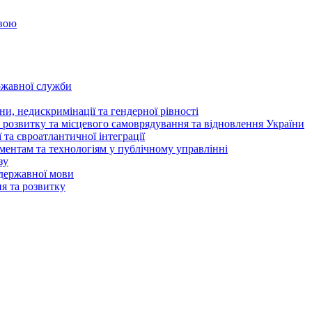
овою
ржавної служби
и, недискримінації та гендерної рівності
 розвитку та місцевого самоврядування та відновлення України
та євроатлантичної інтеграції
ентам та технологіям у публічному управлінні
зу
державної мови
ня та розвитку