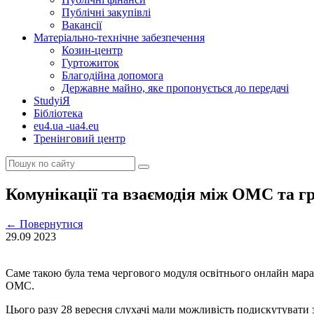
Публічні закупівлі
Вакансії
Матеріально-технічне забезпечення
Козин-центр
Гуртожиток
Благодійна допомога
Державне майно, яке пропонується до передачі
StudyіЯ
Бібліотека
eu4.ua -ua4.eu
Тренінговий центр
Комунікації та взаємодія між ОМС та г
←
Повернутися
29.09
2023
Саме такою була тема чергового модуля освітнього онлайн мара
ОМС.
Цього разу 28 вересня слухачі мали можливість подискутувати