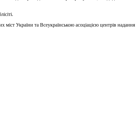
ісіті.
 міст України та Всеукраїнською асоціацією центрів надання