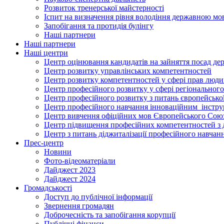
Розвиток тренерської майстерності
Іспит на визначення рівня володіння державною м
Запобігання та протидія булінгу
Наші партнери
Наші партнери
Наші центри
Центр оцінювання кандидатів на зайняття посад де
Центр розвитку управлінських компетентностей
Центр розвитку компетентностей у сфері прав людин
Центр професійного розвитку у сфері регіонального
Центр професійного розвитку з питань європейської 
Центр професійного навчання інноваційним інструм
Центр вивчення офіційних мов Європейського Сою
Центр підвищення професійних компетентностей з 
Центр з питань діджиталізації професійного навчан
Прес-центр
Новини
Фото-відеоматеріали
Дайджест 2023
Дайджест 2024
Громадськості
Доступ до публічної інформації
Звернення громадян
Доброчесність та запобігання корупції
Публічні фінанси