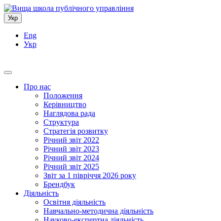
Укр
Eng
Укр
Про нас
Положення
Керівництво
Наглядова рада
Структура
Стратегія розвитку
Річний звіт 2022
Річний звіт 2023
Річний звіт 2024
Річний звіт 2025
Звіт за 1 півріччя 2026 року
Брендбук
Діяльність
Освітня діяльність
Навчально-методична діяльність
Науково-експертна діяльність