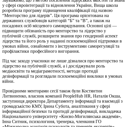
Зауважимо, що з метою посилення лідерських якостей та знань
у сфері євроінтеграції та відновлення України, Вища школа
розробила програму підвищення кваліфікації під назвою
“Менторство для лідерів”. Ця програма орієнтована на
державних службовців категорій “Б” та “В”, а також на
посадових осіб місцевого самоврядування. Основні цілі —
підвищити обізнаність про менторство та лідерство у
публічній службі, розширити знання про гендерний аспект
лідерства та його роль у наданні психоемоційної підтримки в
умовах війни, ознайомити з інструментами саморегуляції та
профілактики професійного вигорання.
Під час заходу учасники не лише дізналися про менторство та
лідерство на публічній службі, а і досліджували роль
медіаосвіти та медіаграмотності, методи протидії
дезінформації та розглядали психоемоційні виклики в умовах
війни.
Провідними менторами сесії також були Костянтин
Литвиненко, власник компанії PeopleHub HR, Наталія Окша,
заступниця директора Департаменту інформації та взаємодії з
громадськістю КМУ, Ірина Субота, аналітикиня у сфері
інформаційної безпеки та протидії дезінформації, викладачка
Національного університету «Києво-Могилянська академія»,
Інна Ситник, психологиня, тренерка, членкиня ГО
«Міжнародна асоціація психологів та тренерів-експертів».