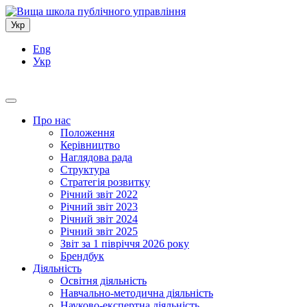
Укр
Eng
Укр
Про нас
Положення
Керівництво
Наглядова рада
Структура
Стратегія розвитку
Річний звіт 2022
Річний звіт 2023
Річний звіт 2024
Річний звіт 2025
Звіт за 1 півріччя 2026 року
Брендбук
Діяльність
Освітня діяльність
Навчально-методична діяльність
Науково-експертна діяльність