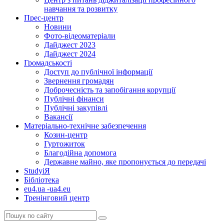
навчання та розвитку
Прес-центр
Новини
Фото-відеоматеріали
Дайджест 2023
Дайджест 2024
Громадськості
Доступ до публічної інформації
Звернення громадян
Доброчесність та запобігання корупції
Публічні фінанси
Публічні закупівлі
Вакансії
Матеріально-технічне забезпечення
Козин-центр
Гуртожиток
Благодійна допомога
Державне майно, яке пропонується до передачі
StudyіЯ
Бібліотека
eu4.ua -ua4.eu
Тренінговий центр