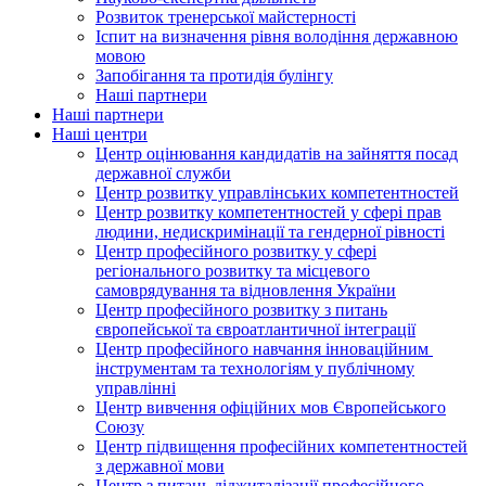
Розвиток тренерської майстерності
Іспит на визначення рівня володіння державною
мовою
Запобігання та протидія булінгу
Наші партнери
Наші партнери
Наші центри
Центр оцінювання кандидатів на зайняття посад
державної служби
Центр розвитку управлінських компетентностей
Центр розвитку компетентностей у сфері прав
людини, недискримінації та гендерної рівності
Центр професійного розвитку у сфері
регіонального розвитку та місцевого
самоврядування та відновлення України
Центр професійного розвитку з питань
європейської та євроатлантичної інтеграції
Центр професійного навчання інноваційним
інструментам та технологіям у публічному
управлінні
Центр вивчення офіційних мов Європейського
Союзу
Центр підвищення професійних компетентностей
з державної мови
Центр з питань діджиталізації професійного