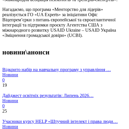
Нагадаємо, що програма «Менторство для лідерів»
реалізується ГО «UA Experts» за ініціативи Офіс
Віцепрем’єрки з питань європейської та євроатлантичної
інтеграції та підтримки проєкту Агентства США з
міжнародного розвитку USAID Ukraine – USAID Україна
«Зміцнення громадської довіри» (UCBI).
новини\анонси
Відкрито набір на навчальну програму з управління …
Новини
0
19
Дайджест освітніх результатів: Липень 2026…
Новини
0
25
Учасники курсу HELP «Штучний інтелект і права люди…
Новини