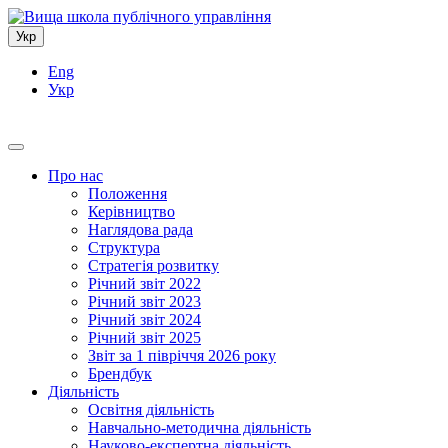
Укр
Eng
Укр
Про нас
Положення
Керівництво
Наглядова рада
Структура
Стратегія розвитку
Річний звіт 2022
Річний звіт 2023
Річний звіт 2024
Річний звіт 2025
Звіт за 1 півріччя 2026 року
Брендбук
Діяльність
Освітня діяльність
Навчально-методична діяльність
Науково-експертна діяльність