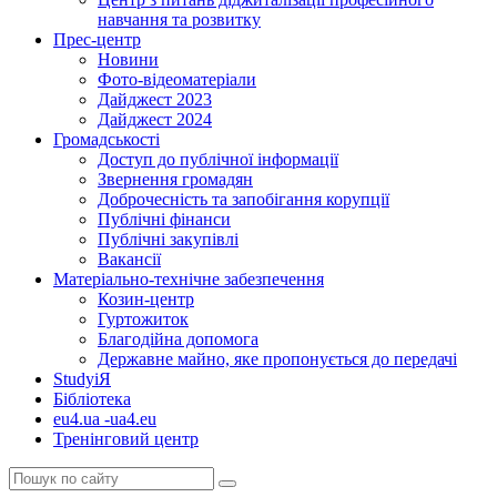
навчання та розвитку
Прес-центр
Новини
Фото-відеоматеріали
Дайджест 2023
Дайджест 2024
Громадськості
Доступ до публічної інформації
Звернення громадян
Доброчесність та запобігання корупції
Публічні фінанси
Публічні закупівлі
Вакансії
Матеріально-технічне забезпечення
Козин-центр
Гуртожиток
Благодійна допомога
Державне майно, яке пропонується до передачі
StudyіЯ
Бібліотека
eu4.ua -ua4.eu
Тренінговий центр