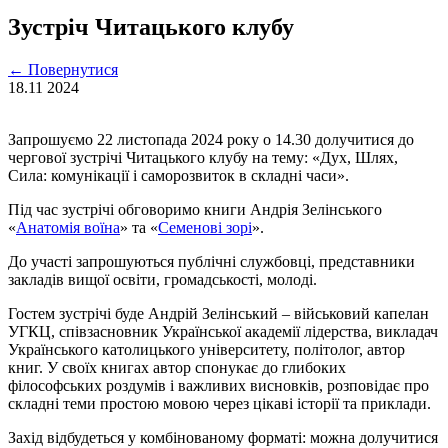
Зустріч Читацького клубу
←
Повернутися
18.11
2024
Запрошуємо 22 листопада 2024 року о 14.30 долучитися до
чергової зустрічі Читацького клубу на тему: «Дух, Шлях,
Сила: комунікації і саморозвиток в складні часи».
Під час зустрічі обговоримо книги Андрія Зелінського
«
Анатомія воїна
» та «
Семенові зорі
».
До участі запрошуються публічні службовці, представники
закладів вищої освіти, громадськості, молоді.
Гостем зустрічі буде Андрій Зелінський – військовий капелан
УГКЦ, співзасновник Української академії лідерства, викладач
Українського католицького університету, політолог, автор
книг. У своїх книгах автор спонукає до глибоких
філософських роздумів і важливих висновків, розповідає про
складні теми простою мовою через цікаві історії та приклади.
Захід відбудеться у комбінованому форматі: можна долучитися