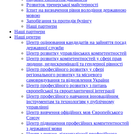
Розвиток тренерської майстерності
Іспит на визначення рівня володіння державною
мовою
Запобігання та протидія булінгу
Наші партнери
Наші партнери
Наші центри
Центр оцінювання кандидатів на зайняття посад
державної служби
Центр розвитку управлінських компетентностей
Центр розвитку компетентностей у сфері прав
людини, недискримінації та гендерної рівності
Центр професійного розвитку у сфері
регіонального розвитку та місцевого
самоврядування та відновлення України
Центр професійного розвитку з питань
європейської та євроатлантичної інтеграції
Центр професійного навчання інноваційним
інструментам та технологіям у публічному
управлінні
Центр вивчення офіційних мов Європейського
Союзу
Центр підвищення професійних компетентностей
з державної мови
Центр з питань діджиталізації професійного