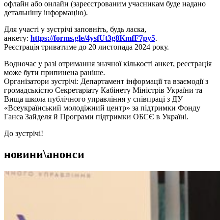
офлайн або онлайн (зареєстрованим учасникам буде надано
детальнішу інформацію).
Для участі у зустрічі заповніть, будь ласка,
анкету:
https://forms.gle/4ysfUt3g8KmfF7py5
.
Реєстрація триватиме до 20 листопада 2024 року.
Водночас у разі отримання значної кількості анкет, реєстрація
може бути припинена раніше.
Організатори зустрічі: Департамент інформації та взаємодії з
громадськістю Секретаріату Кабінету Міністрів України та
Вища школа публічного управління у співпраці з ДУ
«Всеукраїнський молодіжний центр» за підтримки Фонду
Ганса Зайделя й Програми підтримки ОБСЄ в Україні.
До зустрічі!
новини\анонси