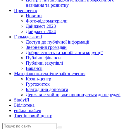
навчання та розвитку
Прес-центр
Новини
Фото-відеоматеріали
Дайджест 2023
Дайджест 2024
Громадськості
Доступ до публічної інформації
Звернення громадян
Доброчесність та запобігання корупції
Публічні фінанси
Публічні закупівлі
Вакансії
Матеріально-технічне забезпечення
Козин-центр
Гуртожиток
Благодійна допомога
Державне майно, яке пропонується до передачі
StudyіЯ
Бібліотека
eu4.ua -ua4.eu
Тренінговий центр