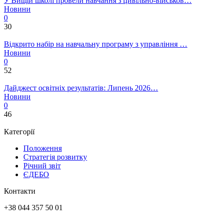
У Вищій школі провели навчання з цивільно-військов…
Новини
0
30
Відкрито набір на навчальну програму з управління …
Новини
0
52
Дайджест освітніх результатів: Липень 2026…
Новини
0
46
Категорії
Положення
Стратегія розвитку
Річний звіт
ЄДЕБО
Контакти
+38 044 357 50 01