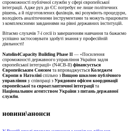
спроможності публічної служби у сфері європейської
інтеграції. Адже рух до ЄС потребує не лише політичних
рішень, а й підготовлених фахівців, які розуміють процедури,
володіють аналітичними інструментами та можуть працювати
з комплексними завданнями на рівні державних інституцій.
Вітаємо слухачів 7-ї сесії із завершенням навчання та бажаємо
успішно застосовувати здобуті знання у професійній
діяльності!
Natolin4Capacity Building Phase II
— «Посилення
спроможності державного управління України задля
європейської інтеграції» (N4CB-II)
фінансується
Європейським Союзом
та впроваджується
Коледжем
Європи в Натоліні
спільно з
Вищою школою публічного
управління
у співпраці з
Урядовим офісом координації
європейської та євроатлантичної інтеграції
та
Національним агентством України з питань державної
служби
.
новини\анонси