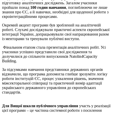
підготовку аналітичних досліджень. Загалом учасники
пройшли понад
100 годин навчання
, поглиблюючи не лише
знання про ЄС, а й навички, необхідні для щоденної роботи з
євроінтеграційними процесами.
Окремий акцент програми був зроблений на аналітичній
роботі. Слухачі досліджували практичні аспекти європейської
інтеграції України, допрацьовували свої напрацювання разом
із менторами та тренували публічні виступи.
Фінальним етапом стала презентація аналітичних робіт. Усі
учасники успішно представили свої дослідження та
долучилися до спільноти випускників Natolin4Capacity
Building.
За підсумками навчання представники державних органів
відзначили, що програма допомогла глибше зрозуміти логіку
роботи інституцій ЄС, процес ухвалення рішень, значення
міжсекторальної співпраці та практичний вимір адаптації
українського державного управління до європейських
стандартів.
Для Вищої школи публічного управління
участь у реалізації
цієї програми – це частина системної роботи з посилення