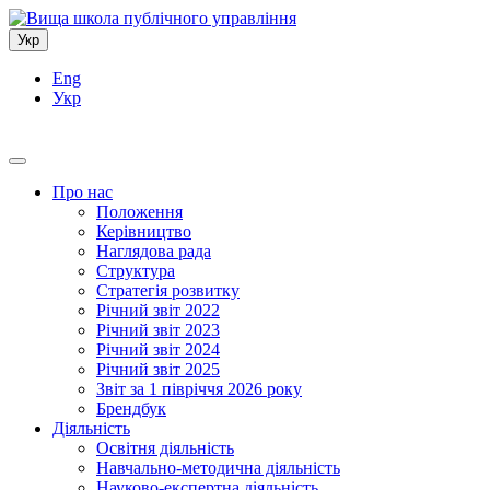
Укр
Eng
Укр
Про нас
Положення
Керівництво
Наглядова рада
Структура
Стратегія розвитку
Річний звіт 2022
Річний звіт 2023
Річний звіт 2024
Річний звіт 2025
Звіт за 1 півріччя 2026 року
Брендбук
Діяльність
Освітня діяльність
Навчально-методична діяльність
Науково-експертна діяльність