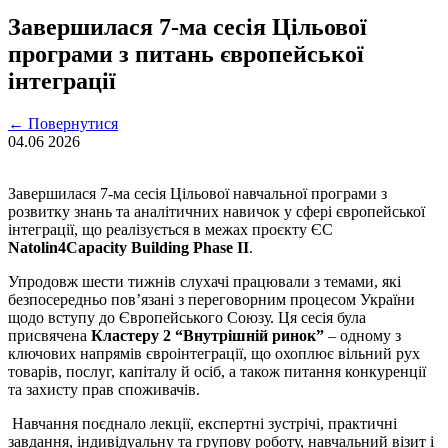
Завершилася 7-ма сесія Цільової
програми з питань європейської
інтеграції
←
Повернутися
04.06
2026
Завершилася 7-ма сесія Цільової навчальної програми з
розвитку знань та аналітичних навичок у сфері європейської
інтеграції, що реалізується в межах проєкту ЄС
Natolin4Capacity Building Phase II
.
Упродовж шести тижнів слухачі працювали з темами, які
безпосередньо пов’язані з переговорним процесом України
щодо вступу до Європейського Союзу. Ця сесія була
присвячена
Кластеру 2 “Внутрішній ринок”
– одному з
ключових напрямів євроінтеграції, що охоплює вільний рух
товарів, послуг, капіталу й осіб, а також питання конкуренції
та захисту прав споживачів.
Навчання поєднало лекції, експертні зустрічі, практичні
завдання, індивідуальну та групову роботу, навчальний візит і