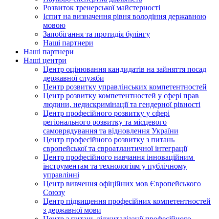
Розвиток тренерської майстерності
Іспит на визначення рівня володіння державною
мовою
Запобігання та протидія булінгу
Наші партнери
Наші партнери
Наші центри
Центр оцінювання кандидатів на зайняття посад
державної служби
Центр розвитку управлінських компетентностей
Центр розвитку компетентностей у сфері прав
людини, недискримінації та гендерної рівності
Центр професійного розвитку у сфері
регіонального розвитку та місцевого
самоврядування та відновлення України
Центр професійного розвитку з питань
європейської та євроатлантичної інтеграції
Центр професійного навчання інноваційним
інструментам та технологіям у публічному
управлінні
Центр вивчення офіційних мов Європейського
Союзу
Центр підвищення професійних компетентностей
з державної мови
Центр з питань діджиталізації професійного