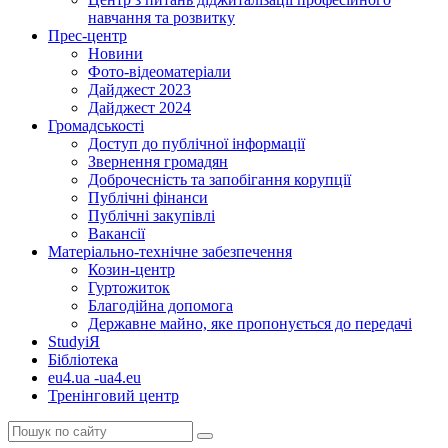
навчання та розвитку
Прес-центр
Новини
Фото-відеоматеріали
Дайджест 2023
Дайджест 2024
Громадськості
Доступ до публічної інформації
Звернення громадян
Доброчесність та запобігання корупції
Публічні фінанси
Публічні закупівлі
Вакансії
Матеріально-технічне забезпечення
Козин-центр
Гуртожиток
Благодійна допомога
Державне майно, яке пропонується до передачі
StudyіЯ
Бібліотека
eu4.ua -ua4.eu
Тренінговий центр