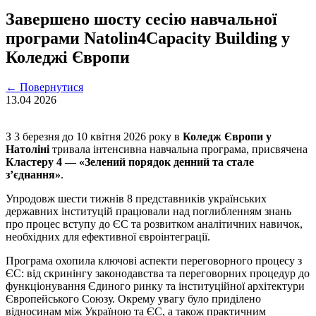
Завершено шосту сесію навчальної
програми Natolin4Capacity Building у
Коледжі Європи
←
Повернутися
13.04
2026
З 3 березня до 10 квітня 2026 року в
Коледж Європи у
Натоліні
тривала інтенсивна навчальна програма, присвячена
Кластеру 4 — «Зелений порядок денний та стале
з’єднання»
.
Упродовж шести тижнів 8 представників українських
державних інституцій працювали над поглибленням знань
про процес вступу до ЄС та розвитком аналітичних навичок,
необхідних для ефективної євроінтеграції.
Програма охопила ключові аспекти переговорного процесу з
ЄС: від скринінгу законодавства та переговорних процедур до
функціонування Єдиного ринку та інституційної архітектури
Європейського Союзу. Окрему увагу було приділено
відносинам між Україною та ЄС, а також практичним