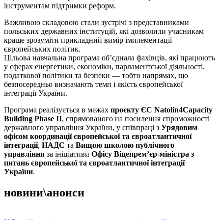
інструментам підтримки реформ.
Важливою складовою стали зустрічі з представниками
польських державних інституцій, які дозволили учасникам
краще зрозуміти прикладний вимір імплементації
європейських політик.
Цільова навчальна програма об’єднала фахівців, які працюють
у сферах енергетики, економіки, парламентської діяльності,
податкової політики та безпеки — тобто напрямах, що
безпосередньо визначають темп і якість європейської
інтеграції України.
Програма реалізується в межах
проєкту ЄС Natolin4Capacity
Building Phase II
, спрямованого на посилення спроможності
державного управління України, у співпраці з
Урядовим
офісом координації європейської та євроатлантичної
інтеграції
,
НАДС
та
Вищою школою публічного
управління
за ініціативи
Офісу Віцепремʼєр-міністра з
питань європейської та євроатлантичної інтеграції
України
.
новини\анонси