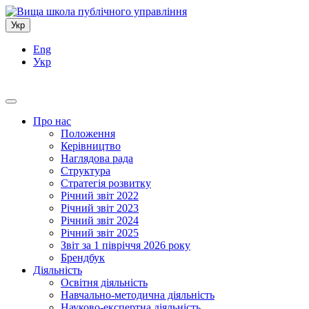
Укр
Eng
Укр
Про нас
Положення
Керівництво
Наглядова рада
Структура
Стратегія розвитку
Річний звіт 2022
Річний звіт 2023
Річний звіт 2024
Річний звіт 2025
Звіт за 1 півріччя 2026 року
Брендбук
Діяльність
Освітня діяльність
Навчально-методична діяльність
Науково-експертна діяльність