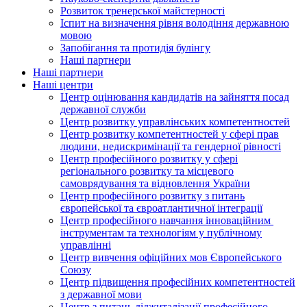
Розвиток тренерської майстерності
Іспит на визначення рівня володіння державною
мовою
Запобігання та протидія булінгу
Наші партнери
Наші партнери
Наші центри
Центр оцінювання кандидатів на зайняття посад
державної служби
Центр розвитку управлінських компетентностей
Центр розвитку компетентностей у сфері прав
людини, недискримінації та гендерної рівності
Центр професійного розвитку у сфері
регіонального розвитку та місцевого
самоврядування та відновлення України
Центр професійного розвитку з питань
європейської та євроатлантичної інтеграції
Центр професійного навчання інноваційним
інструментам та технологіям у публічному
управлінні
Центр вивчення офіційних мов Європейського
Союзу
Центр підвищення професійних компетентностей
з державної мови
Центр з питань діджиталізації професійного