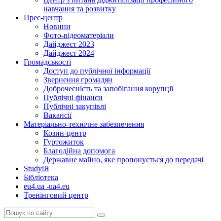
навчання та розвитку
Прес-центр
Новини
Фото-відеоматеріали
Дайджест 2023
Дайджест 2024
Громадськості
Доступ до публічної інформації
Звернення громадян
Доброчесність та запобігання корупції
Публічні фінанси
Публічні закупівлі
Вакансії
Матеріально-технічне забезпечення
Козин-центр
Гуртожиток
Благодійна допомога
Державне майно, яке пропонується до передачі
StudyіЯ
Бібліотека
eu4.ua -ua4.eu
Тренінговий центр