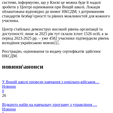
системи, інформуємо, що у Києві це можна буде й надалі
зробити у Центрі оцінювання при Вищій школі. Локація
облаштована відповідно до вимог НКСДМ, з дотриманням
стандартів безбар’єрності та рівних можливостей для кожного
учасника.
Центр стабільно демонструє високий рівень організації та
доступності: лише за 2025 рік тут склали іспит 1526 осіб, а за
період 2023-2025 рр. – уже 4582 учасники підтвердили рівень
володіння українською мовою🇺.
Реєстрацію, оцінювання та видачу сертифікатів здійснює
НКСДМ.
новини\анонси
У Вищій школі провели навчання з цивільно-військов…
Новини
0
26
Відкрито набір на навчальну програму з управління …
Новини