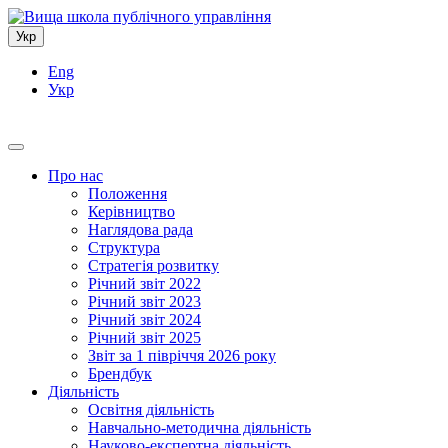
Укр
Eng
Укр
Про нас
Положення
Керівництво
Наглядова рада
Структура
Стратегія розвитку
Річний звіт 2022
Річний звіт 2023
Річний звіт 2024
Річний звіт 2025
Звіт за 1 півріччя 2026 року
Брендбук
Діяльність
Освітня діяльність
Навчально-методична діяльність
Науково-експертна діяльність