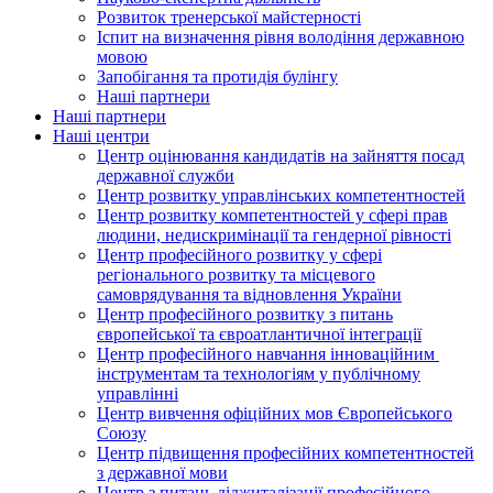
Розвиток тренерської майстерності
Іспит на визначення рівня володіння державною
мовою
Запобігання та протидія булінгу
Наші партнери
Наші партнери
Наші центри
Центр оцінювання кандидатів на зайняття посад
державної служби
Центр розвитку управлінських компетентностей
Центр розвитку компетентностей у сфері прав
людини, недискримінації та гендерної рівності
Центр професійного розвитку у сфері
регіонального розвитку та місцевого
самоврядування та відновлення України
Центр професійного розвитку з питань
європейської та євроатлантичної інтеграції
Центр професійного навчання інноваційним
інструментам та технологіям у публічному
управлінні
Центр вивчення офіційних мов Європейського
Союзу
Центр підвищення професійних компетентностей
з державної мови
Центр з питань діджиталізації професійного