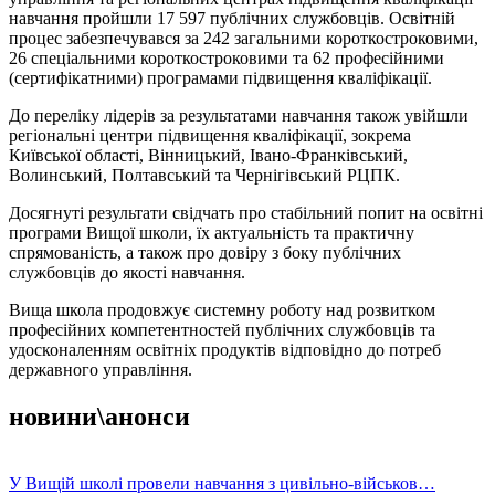
навчання пройшли 17 597 публічних службовців. Освітній
процес забезпечувався за 242 загальними короткостроковими,
26 спеціальними короткостроковими та 62 професійними
(сертифікатними) програмами підвищення кваліфікації.
До переліку лідерів за результатами навчання також увійшли
регіональні центри підвищення кваліфікації, зокрема
Київської області, Вінницький, Івано-Франківський,
Волинський, Полтавський та Чернігівський РЦПК.
Досягнуті результати свідчать про стабільний попит на освітні
програми Вищої школи, їх актуальність та практичну
спрямованість, а також про довіру з боку публічних
службовців до якості навчання.
Вища школа продовжує системну роботу над розвитком
професійних компетентностей публічних службовців та
удосконаленням освітніх продуктів відповідно до потреб
державного управління.
новини\анонси
У Вищій школі провели навчання з цивільно-військов…