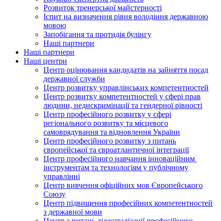
Розвиток тренерської майстерності
Іспит на визначення рівня володіння державною
мовою
Запобігання та протидія булінгу
Наші партнери
Наші партнери
Наші центри
Центр оцінювання кандидатів на зайняття посад
державної служби
Центр розвитку управлінських компетентностей
Центр розвитку компетентностей у сфері прав
людини, недискримінації та гендерної рівності
Центр професійного розвитку у сфері
регіонального розвитку та місцевого
самоврядування та відновлення України
Центр професійного розвитку з питань
європейської та євроатлантичної інтеграції
Центр професійного навчання інноваційним
інструментам та технологіям у публічному
управлінні
Центр вивчення офіційних мов Європейського
Союзу
Центр підвищення професійних компетентностей
з державної мови
Центр з питань діджиталізації професійного