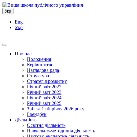
Укр
Eng
Укр
Про нас
Положення
Керівництво
Наглядова рада
Структура
Стратегія розвитку
Річний звіт 2022
Річний звіт 2023
Річний звіт 2024
Річний звіт 2025
Звіт за 1 півріччя 2026 року
Брендбук
Діяльність
Освітня діяльність
Навчально-методична діяльність
Науково-експертна діяльність