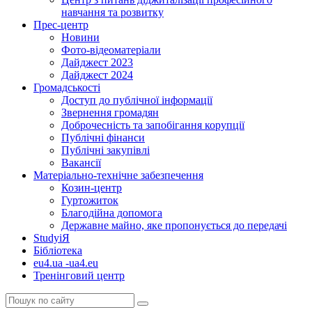
навчання та розвитку
Прес-центр
Новини
Фото-відеоматеріали
Дайджест 2023
Дайджест 2024
Громадськості
Доступ до публічної інформації
Звернення громадян
Доброчесність та запобігання корупції
Публічні фінанси
Публічні закупівлі
Вакансії
Матеріально-технічне забезпечення
Козин-центр
Гуртожиток
Благодійна допомога
Державне майно, яке пропонується до передачі
StudyіЯ
Бібліотека
eu4.ua -ua4.eu
Тренінговий центр