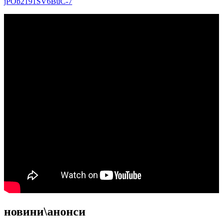
jPOb2191SV6BuC-7
новини\анонси