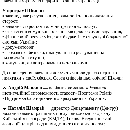
навчання у форматі відкритої YouTube-трансляції.
У програмі Школи:
▪️ законодавче регулювання діяльності та повноваження
старост;
▪️ надання старостами адміністративних послуг;
▪️ стратегічні комунікації органів місцевого самоврядування;
▪️ фінансовий ресурс місцевих бюджетів у структурі бюджетної
системи України;
▪️ документообіг;
▪️ громадська безпека, планування та реагування на
надзвичайні ситуації;
▪️ комунікація з ветеранами та ветеранками.
До проведення навчання долучаться провідні експерти та
практики у своїх сферах. Серед спікерів цьогорічної Школи:
🔹
Андрій Мацокін
— керівник команди «Розвиток
інституційної спроможності старост» Програми Polaris
«Підтримка багаторівневого врядування в Україні»;
🔹
Наталія Шамрай
— директор Департаменту (Центру)
надання адміністративних послуг виконавчого органу
Київської міської ради (КМДА), Голова Всеукраїнської
асоціації центрів надання адміністративних послуг;