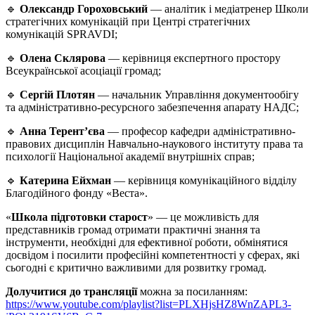
🔹
Олександр Гороховський
— аналітик і медіатренер Школи
стратегічних комунікацій при Центрі стратегічних
комунікацій SPRAVDI;
🔹
Олена Склярова
— керівниця експертного простору
Всеукраїнської асоціації громад;
🔹
Сергій Плотян
— начальник Управління документообігу
та адміністративно-ресурсного забезпечення апарату НАДС;
🔹
Анна Терент’єва
— професор кафедри адміністративно-
правових дисциплін Навчально-наукового інституту права та
психології Національної академії внутрішніх справ;
🔹
Катерина Ейхман
— керівниця комунікаційного відділу
Благодійного фонду «Веста».
«
Школа підготовки старост
» — це можливість для
представників громад отримати практичні знання та
інструменти, необхідні для ефективної роботи, обмінятися
досвідом і посилити професійні компетентності у сферах, які
сьогодні є критично важливими для розвитку громад.
Долучитися до трансляції
можна за посиланням:
https://www.youtube.com/playlist?list=PLXHjsHZ8WnZAPL3-