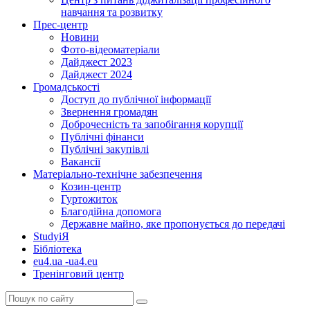
навчання та розвитку
Прес-центр
Новини
Фото-відеоматеріали
Дайджест 2023
Дайджест 2024
Громадськості
Доступ до публічної інформації
Звернення громадян
Доброчесність та запобігання корупції
Публічні фінанси
Публічні закупівлі
Вакансії
Матеріально-технічне забезпечення
Козин-центр
Гуртожиток
Благодійна допомога
Державне майно, яке пропонується до передачі
StudyіЯ
Бібліотека
eu4.ua -ua4.eu
Тренінговий центр