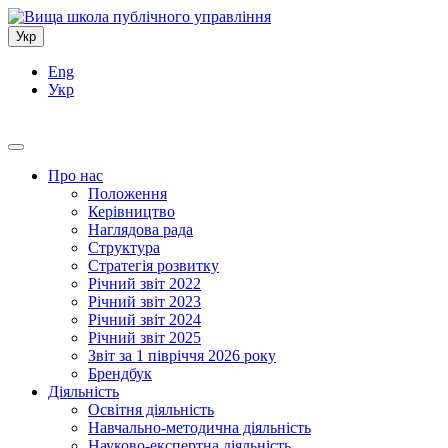
Укр
Eng
Укр
Про нас
Положення
Керівництво
Наглядова рада
Структура
Стратегія розвитку
Річний звіт 2022
Річний звіт 2023
Річний звіт 2024
Річний звіт 2025
Звіт за 1 півріччя 2026 року
Брендбук
Діяльність
Освітня діяльність
Навчально-методична діяльність
Науково-експертна діяльність