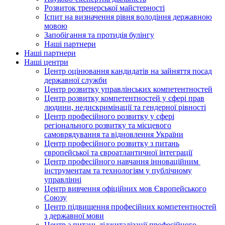
Розвиток тренерської майстерності
Іспит на визначення рівня володіння державною
мовою
Запобігання та протидія булінгу
Наші партнери
Наші партнери
Наші центри
Центр оцінювання кандидатів на зайняття посад
державної служби
Центр розвитку управлінських компетентностей
Центр розвитку компетентностей у сфері прав
людини, недискримінації та гендерної рівності
Центр професійного розвитку у сфері
регіонального розвитку та місцевого
самоврядування та відновлення України
Центр професійного розвитку з питань
європейської та євроатлантичної інтеграції
Центр професійного навчання інноваційним
інструментам та технологіям у публічному
управлінні
Центр вивчення офіційних мов Європейського
Союзу
Центр підвищення професійних компетентностей
з державної мови
Центр з питань діджиталізації професійного