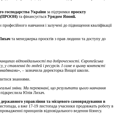
ого господарства України
за підтримки
проєкту
і (ПРООН)
та фінансується
Урядом Японії.
ми професійного навчання і залучені до підвищення кваліфікації
 Лихач
та менеджерка проєктів з прав людини та доступу до
принципах відповідальності та доброчесності. Європейська
, у ставленні до людей і ресурсів. І саме в цьому контексті
ромадянами
», – зазначила директорка Вищої школи.
ілитися знаннями.
реальні зміни. Ми переконані, що результати цього навчання
– підкреслила Юлія Лихач.
я державного управління та місцевого самоврядування в
 листопада, а вже 17-19 листопада учасники продовжать роботу в
провадженні принципів відповідального ведення бізнесу.