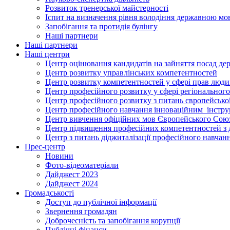
Розвиток тренерської майстерності
Іспит на визначення рівня володіння державною м
Запобігання та протидія булінгу
Наші партнери
Наші партнери
Наші центри
Центр оцінювання кандидатів на зайняття посад де
Центр розвитку управлінських компетентностей
Центр розвитку компетентностей у сфері прав людин
Центр професійного розвитку у сфері регіонального
Центр професійного розвитку з питань європейської 
Центр професійного навчання інноваційним інструм
Центр вивчення офіційних мов Європейського Сою
Центр підвищення професійних компетентностей з 
Центр з питань діджиталізації професійного навчан
Прес-центр
Новини
Фото-відеоматеріали
Дайджест 2023
Дайджест 2024
Громадськості
Доступ до публічної інформації
Звернення громадян
Доброчесність та запобігання корупції
Публічні фінанси