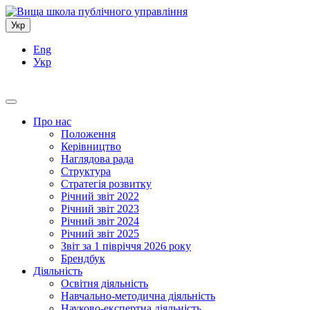
Укр
Eng
Укр
Про нас
Положення
Керівництво
Наглядова рада
Структура
Стратегія розвитку
Річний звіт 2022
Річний звіт 2023
Річний звіт 2024
Річний звіт 2025
Звіт за 1 півріччя 2026 року
Брендбук
Діяльність
Освітня діяльність
Навчально-методична діяльність
Науково-експертна діяльність