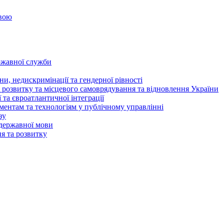
овою
ржавної служби
и, недискримінації та гендерної рівності
 розвитку та місцевого самоврядування та відновлення України
та євроатлантичної інтеграції
ентам та технологіям у публічному управлінні
зу
державної мови
ня та розвитку