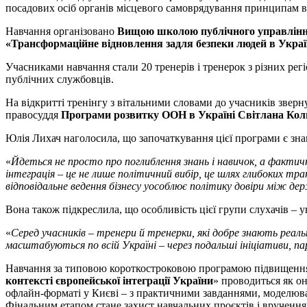
посадових осіб органів місцевого самоврядування принципам в
Навчання організовано
Вищою школою публічного управлін
«Трансформаційне відновлення задля безпеки людей в Украї
Учасниками навчання стали 20 тренерів і тренерок з різних регі
публічних службовців.
На відкритті тренінгу з вітальними словами до учасників звер
правосуддя
Програми розвитку ООН в Україні Світлана Ко
Юлія Лихач наголосила, що започаткування цієї програми є зна
«
Йдеться не просто про поглиблення знань і навичок, а фактичн
інтеграція – це не лише політичний вибір, це шлях глибоких тран
відповідальне ведення бізнесу уособлює політику довіри між д
Вона також підкреслила, що особливість цієї групи слухачів – 
«
Серед учасників – тренери й тренерки, які добре знають реаль
масштабуються по всій Україні – через подальші ініціативи, пар
Навчання за типовою короткостроковою програмою підвищення 
контексті європейської інтеграції України
» проводиться як он
офлайн-форматі у Києві – з практичними завданнями, моделюван
Фінальним етапом стане захист навчальних проєктів і вручення 