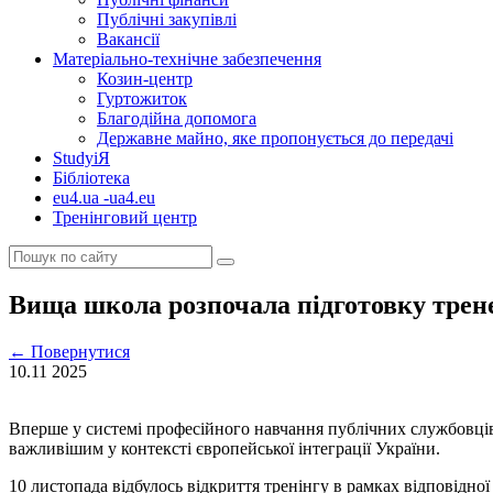
Публічні закупівлі
Вакансії
Матеріально-технічне забезпечення
Козин-центр
Гуртожиток
Благодійна допомога
Державне майно, яке пропонується до передачі
StudyіЯ
Бібліотека
eu4.ua -ua4.eu
Тренінговий центр
Вища школа розпочала підготовку тренер
←
Повернутися
10.11
2025
Вперше у системі професійного навчання публічних службовців с
важливішим у контексті європейської інтеграції України.
10 листопада відбулось відкриття тренінгу в рамках відповідн