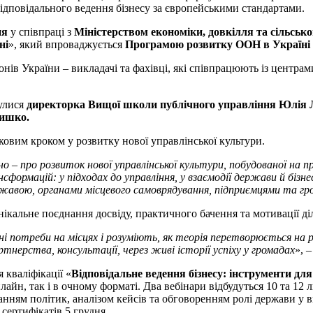
ідповідального ведення бізнесу за європейськими стандартами.
ня
у співпраці з
Міністерством економіки, довкілля та сільськ
ні
», який впроваджується
Програмою розвитку ООН в Україн
онів України – викладачі та фахівці, які співпрацюють із центра
нулися
директорка Вищої школи публічного управління Юлія
лишко.
ковим кроком у розвитку нової управлінської культури.
о – про розвиток нової управлінської культури, побудованої на 
сформацій: у підходах до управління, у взаємодії держави й бізнесу
ержавою, органами місцевого самоврядування, підприємцями та г
унікальне поєднання досвіду, практичного бачення та мотивації д
ні потреби на місцях і розуміють, як теорія перетворюється на 
тнерства, консультації, через живі історії успіху у громадах
», 
кваліфікації «
Відповідальне ведення бізнесу: інструменти дл
лайн, так і в очному форматі. Два вебінари відбудуться 10 та 12
ням політик, аналізом кейсів та обговоренням ролі держави у в
сертифікатів 5 грудня.