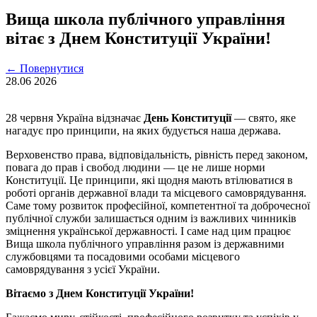
Вища школа публічного управління
вітає з Днем Конституції України!
←
Повернутися
28.06
2026
28 червня Україна відзначає
День Конституції
— свято, яке
нагадує про принципи, на яких будується наша держава.
Верховенство права, відповідальність, рівність перед законом,
повага до прав і свобод людини — це не лише норми
Конституції. Це принципи, які щодня мають втілюватися в
роботі органів державної влади та місцевого самоврядування.
Саме тому розвиток професійної, компетентної та доброчесної
публічної служби залишається одним із важливих чинників
зміцнення української державності. І саме над цим працює
Вища школа публічного управління разом із державними
службовцями та посадовими особами місцевого
самоврядування з усієї України.
Вітаємо з Днем Конституції України!