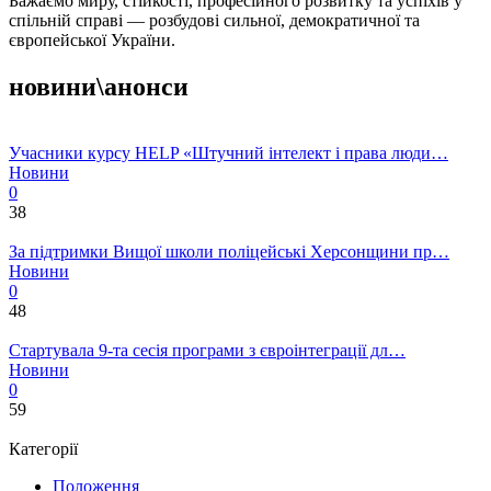
Бажаємо миру, стійкості, професійного розвитку та успіхів у
спільній справі — розбудові сильної, демократичної та
європейської України.
новини\анонси
Учасники курсу HELP «Штучний інтелект і права люди…
Новини
0
38
За підтримки Вищої школи поліцейські Херсонщини пр…
Новини
0
48
Стартувала 9-та сесія програми з євроінтеграції дл…
Новини
0
59
Категорії
Положення