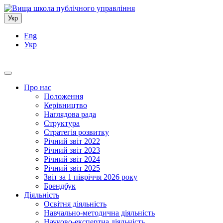
Укр
Eng
Укр
Про нас
Положення
Керівництво
Наглядова рада
Структура
Стратегія розвитку
Річний звіт 2022
Річний звіт 2023
Річний звіт 2024
Річний звіт 2025
Звіт за 1 півріччя 2026 року
Брендбук
Діяльність
Освітня діяльність
Навчально-методична діяльність
Науково-експертна діяльність