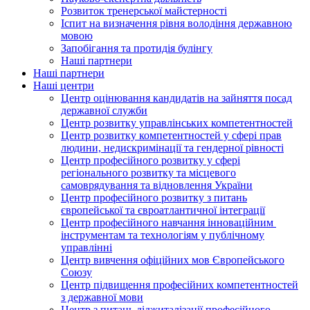
Розвиток тренерської майстерності
Іспит на визначення рівня володіння державною
мовою
Запобігання та протидія булінгу
Наші партнери
Наші партнери
Наші центри
Центр оцінювання кандидатів на зайняття посад
державної служби
Центр розвитку управлінських компетентностей
Центр розвитку компетентностей у сфері прав
людини, недискримінації та гендерної рівності
Центр професійного розвитку у сфері
регіонального розвитку та місцевого
самоврядування та відновлення України
Центр професійного розвитку з питань
європейської та євроатлантичної інтеграції
Центр професійного навчання інноваційним
інструментам та технологіям у публічному
управлінні
Центр вивчення офіційних мов Європейського
Союзу
Центр підвищення професійних компетентностей
з державної мови
Центр з питань діджиталізації професійного