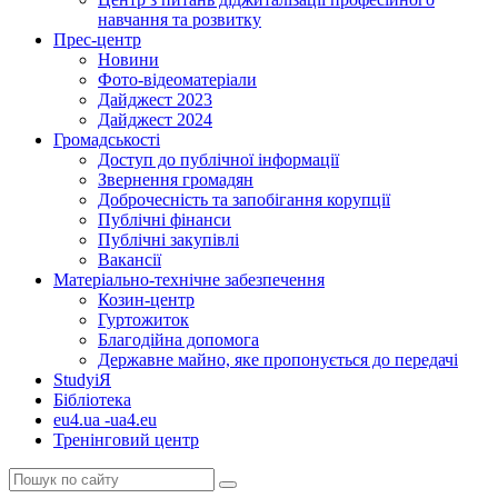
навчання та розвитку
Прес-центр
Новини
Фото-відеоматеріали
Дайджест 2023
Дайджест 2024
Громадськості
Доступ до публічної інформації
Звернення громадян
Доброчесність та запобігання корупції
Публічні фінанси
Публічні закупівлі
Вакансії
Матеріально-технічне забезпечення
Козин-центр
Гуртожиток
Благодійна допомога
Державне майно, яке пропонується до передачі
StudyіЯ
Бібліотека
eu4.ua -ua4.eu
Тренінговий центр