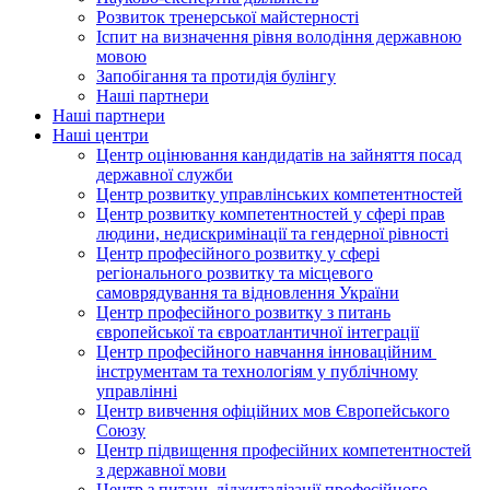
Розвиток тренерської майстерності
Іспит на визначення рівня володіння державною
мовою
Запобігання та протидія булінгу
Наші партнери
Наші партнери
Наші центри
Центр оцінювання кандидатів на зайняття посад
державної служби
Центр розвитку управлінських компетентностей
Центр розвитку компетентностей у сфері прав
людини, недискримінації та гендерної рівності
Центр професійного розвитку у сфері
регіонального розвитку та місцевого
самоврядування та відновлення України
Центр професійного розвитку з питань
європейської та євроатлантичної інтеграції
Центр професійного навчання інноваційним
інструментам та технологіям у публічному
управлінні
Центр вивчення офіційних мов Європейського
Союзу
Центр підвищення професійних компетентностей
з державної мови
Центр з питань діджиталізації професійного