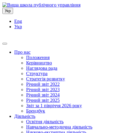
Укр
Eng
Укр
Про нас
Положення
Керівництво
Наглядова рада
Структура
Стратегія розвитку
Річний звіт 2022
Річний звіт 2023
Річний звіт 2024
Річний звіт 2025
Звіт за 1 півріччя 2026 року
Брендбук
Діяльність
Освітня діяльність
Навчально-методична діяльність
Науково-експертна діяльність