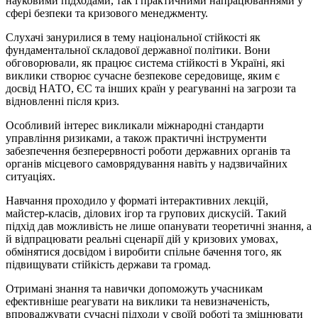
науковими підходами, так і практичними напрацюваннями у
сфері безпеки та кризового менеджменту.
Слухачі занурилися в тему національної стійкості як
фундаментальної складової державної політики. Вони
обговорювали, як працює система стійкості в Україні, які
виклики створює сучасне безпекове середовище, яким є
досвід НАТО, ЄС та інших країн у реагуванні на загрози та
відновленні після криз.
Особливий інтерес викликали міжнародні стандарти
управління ризиками, а також практичні інструменти
забезпечення безперервності роботи державних органів та
органів місцевого самоврядування навіть у надзвичайних
ситуаціях.
Навчання проходило у форматі інтерактивних лекцій,
майстер-класів, ділових ігор та групових дискусій. Такий
підхід дав можливість не лише опанувати теоретичні знання, а
й відпрацювати реальні сценарії дій у кризових умовах,
обмінятися досвідом і виробити спільне бачення того, як
підвищувати стійкість держави та громад.
Отримані знання та навички допоможуть учасникам
ефективніше реагувати на виклики та невизначеність,
впроваджувати сучасні підходи у своїй роботі та зміцнювати