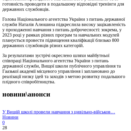
готовність проводити в подальшому відповідні тренінги для
державних службовців.
Голова Національного агентства України з питань державної
служби Наталія Алюшина підкреслила високу зацікавленість
у проходженні навчання з питань доброчесності: зокрема, у
2023 році у рамках різних програм та навчальних модулей
планується провести підвищення кваліфікації близько 800
державних службовців різних категорій.
За результатами зустрічі окреслено шляхи майбутньої
співпраці Національного агентства України з питань
державної служби, Вищої школи публічного управління та
Гаазької академії місцевого управління і заплановано до
реалізації низку ідей та заходів з метою розвитку подальшого
плідного співробітництва.
новини\анонси
У Вищій школі провели навчання з цивільно-військов…
Новини
0
28