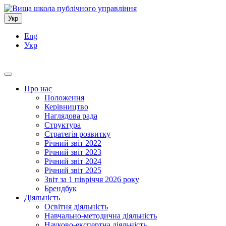
Укр
Eng
Укр
Про нас
Положення
Керівництво
Наглядова рада
Структура
Стратегія розвитку
Річний звіт 2022
Річний звіт 2023
Річний звіт 2024
Річний звіт 2025
Звіт за 1 півріччя 2026 року
Брендбук
Діяльність
Освітня діяльність
Навчально-методична діяльність
Науково-експертна діяльність