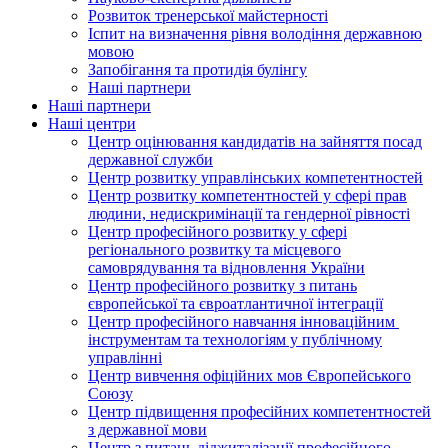
Розвиток тренерської майстерності
Іспит на визначення рівня володіння державною
мовою
Запобігання та протидія булінгу
Наші партнери
Наші партнери
Наші центри
Центр оцінювання кандидатів на зайняття посад
державної служби
Центр розвитку управлінських компетентностей
Центр розвитку компетентностей у сфері прав
людини, недискримінації та гендерної рівності
Центр професійного розвитку у сфері
регіонального розвитку та місцевого
самоврядування та відновлення України
Центр професійного розвитку з питань
європейської та євроатлантичної інтеграції
Центр професійного навчання інноваційним
інструментам та технологіям у публічному
управлінні
Центр вивчення офіційних мов Європейського
Союзу
Центр підвищення професійних компетентностей
з державної мови
Центр з питань діджиталізації професійного