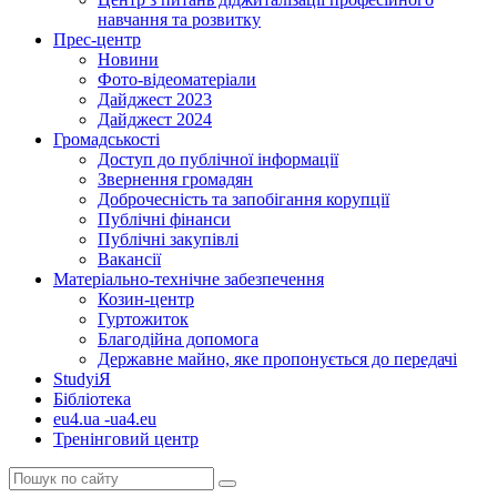
навчання та розвитку
Прес-центр
Новини
Фото-відеоматеріали
Дайджест 2023
Дайджест 2024
Громадськості
Доступ до публічної інформації
Звернення громадян
Доброчесність та запобігання корупції
Публічні фінанси
Публічні закупівлі
Вакансії
Матеріально-технічне забезпечення
Козин-центр
Гуртожиток
Благодійна допомога
Державне майно, яке пропонується до передачі
StudyіЯ
Бібліотека
eu4.ua -ua4.eu
Тренінговий центр