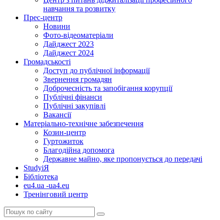
навчання та розвитку
Прес-центр
Новини
Фото-відеоматеріали
Дайджест 2023
Дайджест 2024
Громадськості
Доступ до публічної інформації
Звернення громадян
Доброчесність та запобігання корупції
Публічні фінанси
Публічні закупівлі
Вакансії
Матеріально-технічне забезпечення
Козин-центр
Гуртожиток
Благодійна допомога
Державне майно, яке пропонується до передачі
StudyіЯ
Бібліотека
eu4.ua -ua4.eu
Тренінговий центр