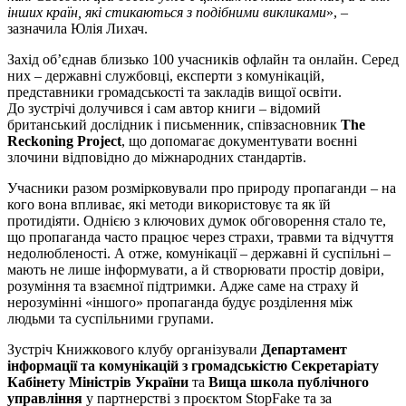
інших країн, які стикаються з подібними викликами
», –
зазначила Юлія Лихач.
Захід об’єднав близько 100 учасників офлайн та онлайн. Серед
них – державні службовці, експерти з комунікацій,
представники громадськості та закладів вищої освіти.
До зустрічі долучився і сам автор книги – відомий
британський дослідник і письменник, співзасновник
The
Reckoning Project
, що допомагає документувати воєнні
злочини відповідно до міжнародних стандартів.
Учасники разом розмірковували про природу пропаганди – на
кого вона впливає, які методи використовує та як їй
протидіяти. Однією з ключових думок обговорення стало те,
що пропаганда часто працює через страхи, травми та відчуття
недолюбленості. А отже, комунікації – державні й суспільні –
мають не лише інформувати, а й створювати простір довіри,
розуміння та взаємної підтримки. Адже саме на страху й
нерозумінні «іншого» пропаганда будує розділення між
людьми та суспільними групами.
Зустріч Книжкового клубу організували
Департамент
інформації та комунікацій з громадськістю Секретаріату
Кабінету Міністрів України
та
Вища школа публічного
управління
у партнерстві з проєктом StopFake та за