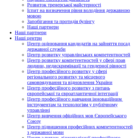
Розвиток тренерської майстерності
Іспит на визначення рівня володіння державною
мовою
Запобігання та протидія булінгу
Наші партнери
Наші партнери
Наші центри
Центр оцінювання кандидатів на зайняття посад
державної служби
Центр розвитку управлінських компетентностей
Центр розвитку компетентностей у сфері прав
людини, недискримінації та гендерної рівності
Центр професійного розвитку у сфері
регіонального розвитку та місцевого
самоврядування та відновлення України
Центр професійного розвитку з питань
європейської та євроатлантичної інтеграції
Центр професійного навчання інноваційним
інструментам та технологіям у публічному
управлінні
Центр вивчення офіційних мов Європейського
Союзу
Центр підвищення професійних компетентностей
з державної мови
Центр з питань діджиталізації професійного