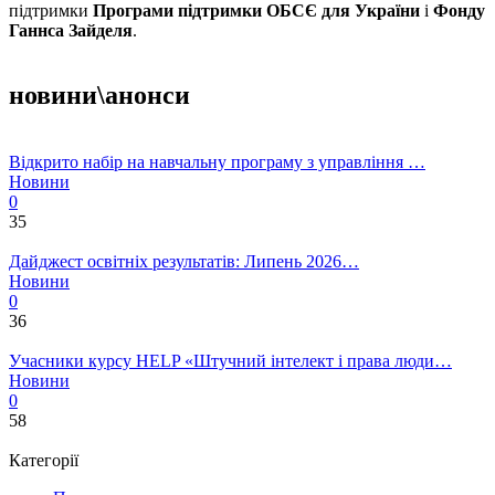
підтримки
Програми підтримки ОБСЄ для України
і
Фонду
Ганнса Зайделя
.
новини\анонси
Відкрито набір на навчальну програму з управління …
Новини
0
35
Дайджест освітніх результатів: Липень 2026…
Новини
0
36
Учасники курсу HELP «Штучний інтелект і права люди…
Новини
0
58
Категорії