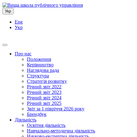
Укр
Eng
Укр
Про нас
Положення
Керівництво
Наглядова рада
Структура
Стратегія розвитку
Річний звіт 2022
Річний звіт 2023
Річний звіт 2024
Річний звіт 2025
Звіт за 1 півріччя 2026 року
Брендбук
Діяльність
Освітня діяльність
Навчально-методична діяльність
Науково-експертна діяльність