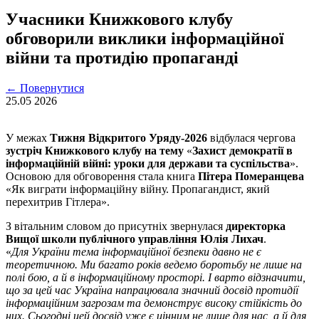
Учасники Книжкового клубу
обговорили виклики інформаційної
війни та протидію пропаганді
←
Повернутися
25.05
2026
У межах
Тижня Відкритого Уряду-2026
відбулася чергова
зустріч Книжкового клубу на тему
«
Захист демократії в
інформаційній війні: уроки для держави та суспільства
».
Основою для обговорення стала книга
Пітера Померанцева
«Як виграти інформаційну війну. Пропагандист, який
перехитрив Гітлера».
З вітальним словом до присутніх звернулася
директорка
Вищої школи публічного управління Юлія Лихач
.
«
Для України тема інформаційної безпеки давно не є
теоретичною. Ми багато років ведемо боротьбу не лише на
полі бою, а й в інформаційному просторі. І варто відзначити,
що за цей час Україна напрацювала значний досвід протидії
інформаційним загрозам та демонструє високу стійкість до
них. Сьогодні цей досвід уже є цінним не лише для нас, а й для