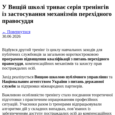
У Вищій школі триває серія тренінгів
із застосування механізмів перехідного
правосуддя
←
Повернутися
30.06
2026
Відбувся другий тренінг із циклу навчальних заходів для
публічних службовців за загальною короткостроковою
програмою підвищення кваліфікації з питань перехідного
правосуддя
, компенсаційних механізмів та захисту прав
постраждалих осіб.
Захід реалізується
Вищою школою публічного управлінн
я та
Національним агентством України з питань державної
служби
за підтримки міжнародних партнерів.
Важливою особливістю тренінгу стало поєднання теоретичної
підготовки з практичним опрацюванням професійних
ситуацій. Учасники разом із тренерами відпрацьовували
алгоритми дій у складних випадках, пов’язаних із
забезпеченням доступу постраждалих осіб до компенсаційних