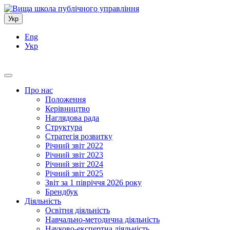
Укр
Eng
Укр
Про нас
Положення
Керівництво
Наглядова рада
Структура
Стратегія розвитку
Річний звіт 2022
Річний звіт 2023
Річний звіт 2024
Річний звіт 2025
Звіт за 1 півріччя 2026 року
Брендбук
Діяльність
Освітня діяльність
Навчально-методична діяльність
Науково-експертна діяльність