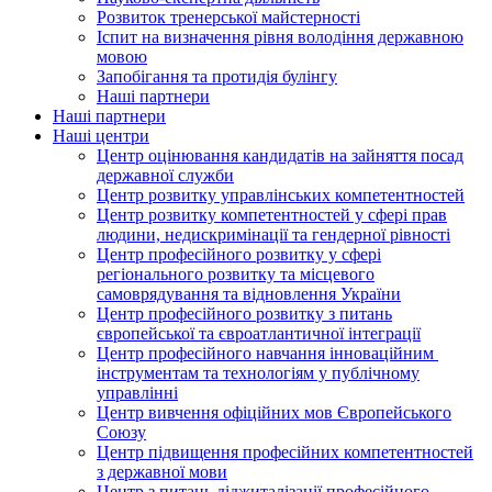
Розвиток тренерської майстерності
Іспит на визначення рівня володіння державною
мовою
Запобігання та протидія булінгу
Наші партнери
Наші партнери
Наші центри
Центр оцінювання кандидатів на зайняття посад
державної служби
Центр розвитку управлінських компетентностей
Центр розвитку компетентностей у сфері прав
людини, недискримінації та гендерної рівності
Центр професійного розвитку у сфері
регіонального розвитку та місцевого
самоврядування та відновлення України
Центр професійного розвитку з питань
європейської та євроатлантичної інтеграції
Центр професійного навчання інноваційним
інструментам та технологіям у публічному
управлінні
Центр вивчення офіційних мов Європейського
Союзу
Центр підвищення професійних компетентностей
з державної мови
Центр з питань діджиталізації професійного