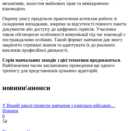
механізмів, захистом майнових прав та міжвідомчою
взаємодією.
Окрему увагу приділили практичним аспектам роботи зі
складними випадками, зокрема за відсутності повного пакета
документів або доступу до цифрових сервісів. Учасники
також обговорили особливості комунікації під час взаємодії з
постраждалими особами. Такий формат навчання дав змогу
закріпити отримані знання та адаптувати їх до реальних
викликів професійної діяльності.
Серія навчальних заходів з цієї тематики продовжиться
.
Найближчим часом заплановано проведення ще одного
тренінгу для представників цільових аудиторій.
новини\анонси
У Вищій школі провели навчання з цивільно-військов…
Новини
0
54