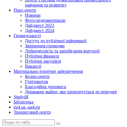
навчання та розвитку
Прес-центр
Новини
Фото-відеоматеріали
Дайджест 2023
Дайджест 2024
Громадськості
Доступ до публічної інформації
Звернення громадян
Доброчесність та запобігання корупції
Публічні фінанси
Публічні закупівлі
Вакансії
Матеріально-технічне забезпечення
Козин-центр
Гуртожиток
Благодійна допомога
Державне майно, яке пропонується до передачі
StudyіЯ
Бібліотека
eu4.ua -ua4.eu
Тренінговий центр