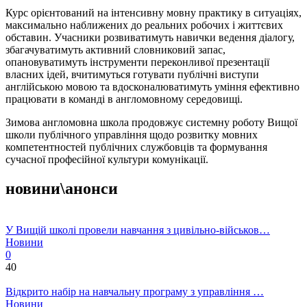
Курс орієнтований на інтенсивну мовну практику в ситуаціях,
максимально наближених до реальних робочих і життєвих
обставин. Учасники розвиватимуть навички ведення діалогу,
збагачуватимуть активний словниковий запас,
опановуватимуть інструменти переконливої презентації
власних ідей, вчитимуться готувати публічні виступи
англійською мовою та вдосконалюватимуть уміння ефективно
працювати в команді в англомовному середовищі.
Зимова англомовна школа продовжує системну роботу Вищої
школи публічного управління щодо розвитку мовних
компетентностей публічних службовців та формування
сучасної професійної культури комунікації.
новини\анонси
У Вищій школі провели навчання з цивільно-військов…
Новини
0
40
Відкрито набір на навчальну програму з управління …
Новини