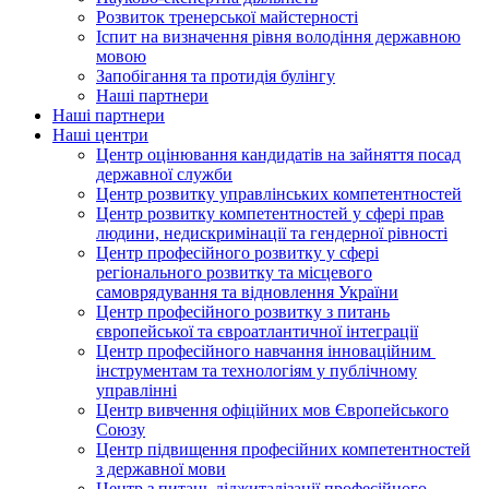
Розвиток тренерської майстерності
Іспит на визначення рівня володіння державною
мовою
Запобігання та протидія булінгу
Наші партнери
Наші партнери
Наші центри
Центр оцінювання кандидатів на зайняття посад
державної служби
Центр розвитку управлінських компетентностей
Центр розвитку компетентностей у сфері прав
людини, недискримінації та гендерної рівності
Центр професійного розвитку у сфері
регіонального розвитку та місцевого
самоврядування та відновлення України
Центр професійного розвитку з питань
європейської та євроатлантичної інтеграції
Центр професійного навчання інноваційним
інструментам та технологіям у публічному
управлінні
Центр вивчення офіційних мов Європейського
Союзу
Центр підвищення професійних компетентностей
з державної мови
Центр з питань діджиталізації професійного