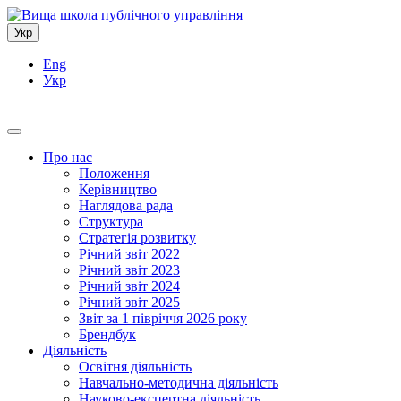
Укр
Eng
Укр
Про нас
Положення
Керівництво
Наглядова рада
Структура
Стратегія розвитку
Річний звіт 2022
Річний звіт 2023
Річний звіт 2024
Річний звіт 2025
Звіт за 1 півріччя 2026 року
Брендбук
Діяльність
Освітня діяльність
Навчально-методична діяльність
Науково-експертна діяльність