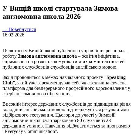
У Вищій школі стартувала Зимова
англомовна школа 2026
←
Повернутися
16.02
2026
16 лютого у Вищій школі публічного управління розпочала
роботу
Зимова англомовна школа
– освітня ініціатива,
спрямована на розвиток комунікативних компетентностей
публічних службовців службовців англійською мовою.
Захід проводиться в межах навчального проєкту “
Speaking
Club
”, який уже зарекомендував себе як ефективна сучасна
платформа для безперервного професійного вдосконалення у
сфері англомовного спілкування.
Високий інтерес державних службовців до підвищення рівня
володіння англійською мовою підтверджується результатами
відбіркового тестування. Цьогоріч до участі у Зимовій
англомовній школі було зараховано 80 слухачів із 28
державних установ. Навчання відбуватиметься за програмою
“Everyday Communication”.