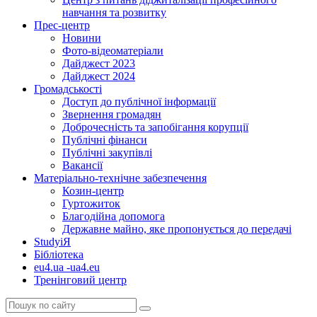
навчання та розвитку
Прес-центр
Новини
Фото-відеоматеріали
Дайджест 2023
Дайджест 2024
Громадськості
Доступ до публічної інформації
Звернення громадян
Доброчесність та запобігання корупції
Публічні фінанси
Публічні закупівлі
Вакансії
Матеріально-технічне забезпечення
Козин-центр
Гуртожиток
Благодійна допомога
Державне майно, яке пропонується до передачі
StudyіЯ
Бібліотека
eu4.ua -ua4.eu
Тренінговий центр