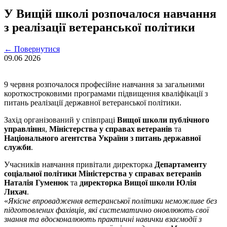
У Вищій школі розпочалося навчання
з реалізації ветеранської політики
←
Повернутися
09.06
2026
9 червня розпочалося професійне навчання за загальними
короткостроковими програмами підвищення кваліфікації з
питань реалізації державної ветеранської політики.
Захід організований у співпраці
Вищої школи публічного
управлінн
я,
Міністерства у справах ветеранів
та
Національного агентства України з питань державної
служби
.
Учасників навчання привітали директорка
Департаменту
соціальної політики Міністерства у справах ветеранів
Наталія Гуменюк
та
директорка Вищої школи Юлія
Лихач
.
«
Якісне впровадження ветеранської політики неможливе без
підготовлених фахівців, які систематично оновлюють свої
знання та вдосконалюють практичні навички взаємодії з