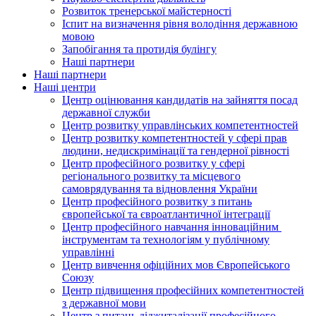
Розвиток тренерської майстерності
Іспит на визначення рівня володіння державною
мовою
Запобігання та протидія булінгу
Наші партнери
Наші партнери
Наші центри
Центр оцінювання кандидатів на зайняття посад
державної служби
Центр розвитку управлінських компетентностей
Центр розвитку компетентностей у сфері прав
людини, недискримінації та гендерної рівності
Центр професійного розвитку у сфері
регіонального розвитку та місцевого
самоврядування та відновлення України
Центр професійного розвитку з питань
європейської та євроатлантичної інтеграції
Центр професійного навчання інноваційним
інструментам та технологіям у публічному
управлінні
Центр вивчення офіційних мов Європейського
Союзу
Центр підвищення професійних компетентностей
з державної мови
Центр з питань діджиталізації професійного