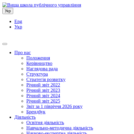
Укр
Eng
Укр
Про нас
Положення
Керівництво
Наглядова рада
Структура
Стратегія розвитку
Річний звіт 2022
Річний звіт 2023
Річний звіт 2024
Річний звіт 2025
Звіт за 1 півріччя 2026 року
Брендбук
Діяльність
Освітня діяльність
Навчально-методична діяльність
Науково-експертна діяльність