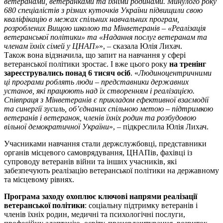
ветеранами, ветеранками та їхніми родинами. Минулого року
680 спеціалістів з різних куточків України підвищили свою
кваліфікацію в межах спільних навчальних програм,
розроблених Вищою школою та Мінветеранів – «Реалізація
ветеранської політики» та «Надання послуг ветеранам та
членам їхніх сімей у ЦНАП»
», – сказала Юлія Лихач.
Також вона відзначила, що запит на навчання у сфері
ветеранської політики зростає. І вже цього року
на тренінг
зареєструвались понад 6 тисяч осіб
. «
Людиноцентричними
ці програми роблять люди – представники державних
установ, які працюють над їх створенням і реалізацією.
Співпраця з Мінветеранів є прикладом ефективної взаємодії
та синергії зусиль, об’єднаних спільною метою – підтримкою
ветеранів і ветеранок, членів їхніх родин та розбудовою
вільної демократичної України
», – підкреслила Юлія Лихач.
Учасниками навчання стали держслужбовці, представники
органів місцевого самоврядування, ЦНАПів, фахівці із
супроводу ветеранів війни та інших учасників, які
забезпечують реалізацію ветеранської політики на державному
та місцевому рівнях.
Програма заходу охоплює ключові напрями реалізації
ветеранської політики
: соціальну підтримку ветеранів і
членів їхніх родин, медичні та психологічні послуги,