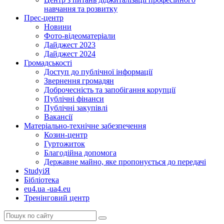
навчання та розвитку
Прес-центр
Новини
Фото-відеоматеріали
Дайджест 2023
Дайджест 2024
Громадськості
Доступ до публічної інформації
Звернення громадян
Доброчесність та запобігання корупції
Публічні фінанси
Публічні закупівлі
Вакансії
Матеріально-технічне забезпечення
Козин-центр
Гуртожиток
Благодійна допомога
Державне майно, яке пропонується до передачі
StudyіЯ
Бібліотека
eu4.ua -ua4.eu
Тренінговий центр