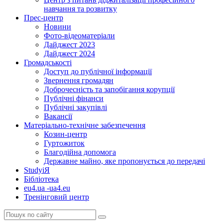
навчання та розвитку
Прес-центр
Новини
Фото-відеоматеріали
Дайджест 2023
Дайджест 2024
Громадськості
Доступ до публічної інформації
Звернення громадян
Доброчесність та запобігання корупції
Публічні фінанси
Публічні закупівлі
Вакансії
Матеріально-технічне забезпечення
Козин-центр
Гуртожиток
Благодійна допомога
Державне майно, яке пропонується до передачі
StudyіЯ
Бібліотека
eu4.ua -ua4.eu
Тренінговий центр