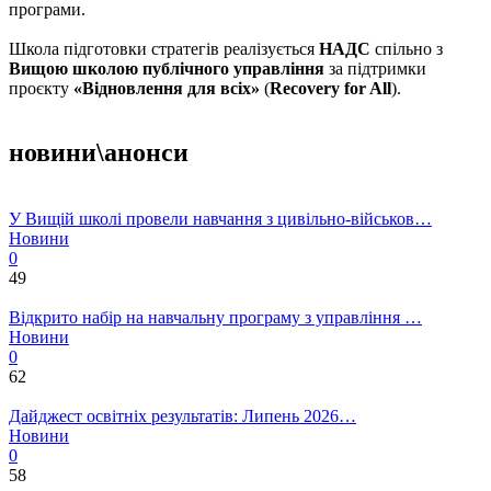
програми.
Школа підготовки стратегів реалізується
НАДС
спільно з
Вищою школою публічного управління
за підтримки
проєкту
«Відновлення для всіх»
(
Recovery for All
).
новини\анонси
У Вищій школі провели навчання з цивільно-військов…
Новини
0
49
Відкрито набір на навчальну програму з управління …
Новини
0
62
Дайджест освітніх результатів: Липень 2026…
Новини
0
58