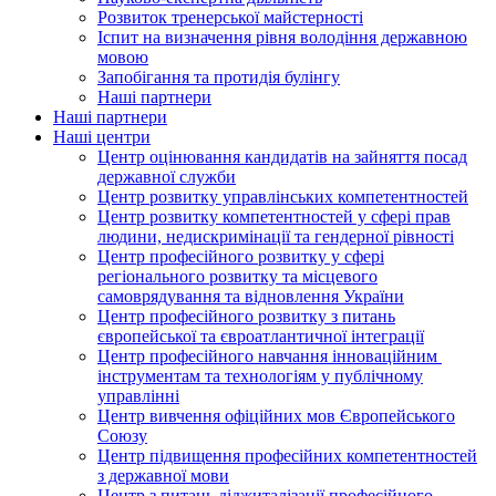
Розвиток тренерської майстерності
Іспит на визначення рівня володіння державною
мовою
Запобігання та протидія булінгу
Наші партнери
Наші партнери
Наші центри
Центр оцінювання кандидатів на зайняття посад
державної служби
Центр розвитку управлінських компетентностей
Центр розвитку компетентностей у сфері прав
людини, недискримінації та гендерної рівності
Центр професійного розвитку у сфері
регіонального розвитку та місцевого
самоврядування та відновлення України
Центр професійного розвитку з питань
європейської та євроатлантичної інтеграції
Центр професійного навчання інноваційним
інструментам та технологіям у публічному
управлінні
Центр вивчення офіційних мов Європейського
Союзу
Центр підвищення професійних компетентностей
з державної мови
Центр з питань діджиталізації професійного