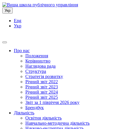
Укр
Eng
Укр
Про нас
Положення
Керівництво
Наглядова рада
Структура
Стратегія розвитку
Річний звіт 2022
Річний звіт 2023
Річний звіт 2024
Річний звіт 2025
Звіт за 1 півріччя 2026 року
Брендбук
Діяльність
Освітня діяльність
Навчально-методична діяльність
Науково-експертна діяльність