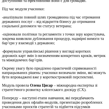
доступними та ефективними вони є для громадян.
Під час модуля учасники:
-аналізували повний шлях громадянина під час отримання
державних послуг – від відкриття бізнесу до отримання
соціальної допомоги чи статусу ветерана;
-оцінювали політики та регламенти з точки зору користувача,
зокрема виявляли дублювання процедур, надмірні вимоги та
бар’єри у взаємодії з державою;
-формували управлінські рішення у вигляді коротких
дорожніх карт змін із визначенням конкретних кроків, метрик
та міжвідомчих бар’єрів.
Окрему увагу було приділено практичній спрямованості
напрацьованих рішень: учасники визначали зміни, які можуть
бути впроваджені вже у короткостроковій перспективі.
Модуль провела
Олена Цисар
– міжнародна експертка зі
стратегічного розвитку клієнтського досвіду (CX).
Попереду – наступні етапи навчання, які передбачають
проведення двох офлайн-модулів, презентацію розроблених
учасниками проєктів стратегій та підбиття підсумків