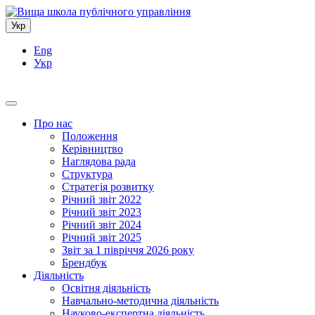
Укр
Eng
Укр
Про нас
Положення
Керівництво
Наглядова рада
Структура
Стратегія розвитку
Річний звіт 2022
Річний звіт 2023
Річний звіт 2024
Річний звіт 2025
Звіт за 1 півріччя 2026 року
Брендбук
Діяльність
Освітня діяльність
Навчально-методична діяльність
Науково-експертна діяльність