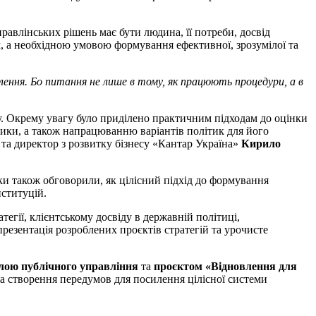
равлінських рішень має бути людина, її потреби, досвід
ом, а необхідною умовою формування ефективної, зрозумілої та
ення. Бо питання не лише в тому, як працюють процедури, а в
. Окрему увагу було приділено практичним підходам до оцінки
ітики, а також напрацюванню варіантів політик для його
та директор з розвитку бізнесу «Кантар Україна»
Кирило
ки також обговорили, як цілісний підхід до формування
нституцій.
гії, клієнтському досвіду в державній політиці,
зентація розроблених проєктів стратегій та урочисте
ою публічного управління
та
проєктом «Відновлення для
а створення передумов для посилення цілісної системи