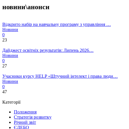
новини\анонси
Відкрито набір на навчальну програму з управління …
Новини
0
23
Дайджест освітніх результатів: Липень 2026…
Новини
0
27
Учасники курсу HELP «Штучний інтелект і права люди…
Новини
0
47
Категорії
Положення
Стратегія розвитку
Річний звіт
ЄДЕБО