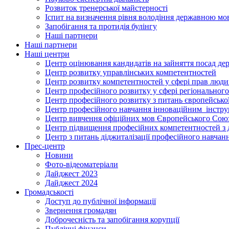
Розвиток тренерської майстерності
Іспит на визначення рівня володіння державною м
Запобігання та протидія булінгу
Наші партнери
Наші партнери
Наші центри
Центр оцінювання кандидатів на зайняття посад де
Центр розвитку управлінських компетентностей
Центр розвитку компетентностей у сфері прав людин
Центр професійного розвитку у сфері регіонального
Центр професійного розвитку з питань європейської 
Центр професійного навчання інноваційним інструм
Центр вивчення офіційних мов Європейського Сою
Центр підвищення професійних компетентностей з 
Центр з питань діджиталізації професійного навчан
Прес-центр
Новини
Фото-відеоматеріали
Дайджест 2023
Дайджест 2024
Громадськості
Доступ до публічної інформації
Звернення громадян
Доброчесність та запобігання корупції
Публічні фінанси