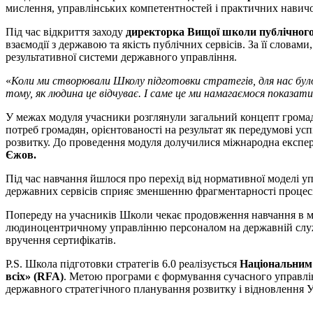
мислення, управлінських компетентностей і практичних навичок
Під час відкриття заходу
директорка Вищої школи публічного
взаємодії з державою та якість публічних сервісів. За її слов
результативної системи державного управління.
«
Коли ми створювали Школу підготовки стратегів, для нас було
тому, як людина це відчуває. І саме це ми намагаємося показат
У межах модуля учасники розглянули загальний концепт громад
потреб громадян, орієнтованості на результат як передумові ус
розвитку. До проведення модуля долучилися міжнародна експерт
Єжов.
Під час навчання йшлося про перехід від нормативної моделі уп
державних сервісів сприяє зменшенню фрагментарності процесів
Попереду на учасників Школи чекає продовження навчання в меж
людиноцентричному управлінню персоналом на державній служб
вручення сертифікатів.
P.S. Школа підготовки стратегів 6.0 реалізується
Національним 
всіх» (RFA)
. Метою програми є формування сучасного управлін
державного стратегічного планування розвитку і відновлення У