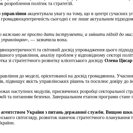
 розроблення політик та стратегій.
 управління
акцентувала увагу на тому, що в центрі сучасних уп
ами, громадяноцентричність сьогодні є не лише актуальним підход
 важливо не просто дати інструменти, а змінити підхід до мисл
и управлінцям
», — зазначила вона.
яноцентричності та світовий досвід упровадження цього підходу
пішного управління, аналізу проблем у відповідному секторі пол
ка зі стратегічного розвитку клієнтського досвіду
Олена Цисар
равління до моделі, орієнтованої на досвід громадянина. Учасни
, підвищує якість управлінських рішень та посилює довіру до і
ах наступних модулів, присвячених розробці секторальної страте
і та питанням безпеки. Завершальним етапом програми стане пре
агентством України з питань державної служби
,
Вищою школ
ського світогляду, розвиток навичок стратегічного планування т
країни.