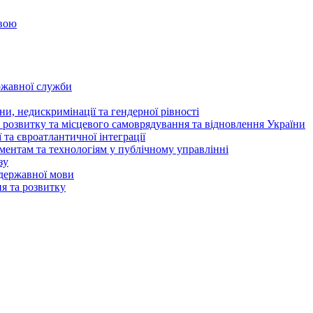
овою
ржавної служби
и, недискримінації та гендерної рівності
 розвитку та місцевого самоврядування та відновлення України
та євроатлантичної інтеграції
ентам та технологіям у публічному управлінні
зу
державної мови
ня та розвитку