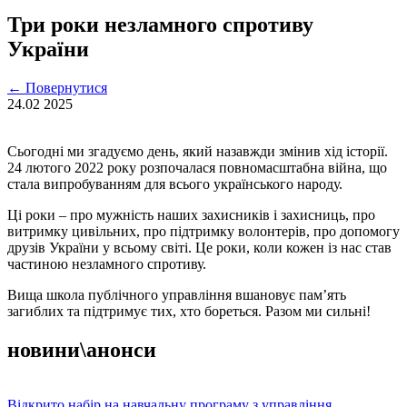
Три роки незламного спротиву
України
←
Повернутися
24.02
2025
Сьогодні ми згадуємо день, який назавжди змінив хід історії.
24 лютого 2022 року розпочалася повномасштабна війна, що
стала випробуванням для всього українського народу.
Ці роки – про мужність наших захисників і захисниць, про
витримку цивільних, про підтримку волонтерів, про допомогу
друзів України у всьому світі. Це роки, коли кожен із нас став
частиною незламного спротиву.
Вища школа публічного управління вшановує пам’ять
загиблих та підтримує тих, хто бореться. Разом ми сильні!
новини\анонси
Відкрито набір на навчальну програму з управління …