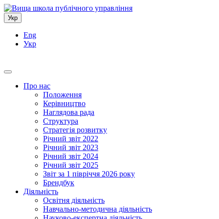
Укр
Eng
Укр
Про нас
Положення
Керівництво
Наглядова рада
Структура
Стратегія розвитку
Річний звіт 2022
Річний звіт 2023
Річний звіт 2024
Річний звіт 2025
Звіт за 1 півріччя 2026 року
Брендбук
Діяльність
Освітня діяльність
Навчально-методична діяльність
Науково-експертна діяльність