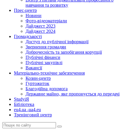
навчання та розвитку
Прес-центр
Новини
Фото-відеоматеріали
Дайджест 2023
Дайджест 2024
Громадськості
Доступ до публічної інформації
Звернення громадян
Доброчесність та запобігання корупції
Публічні фінанси
Публічні закупівлі
Вакансії
Матеріально-технічне забезпечення
Козин-центр
Гуртожиток
Благодійна допомога
Державне майно, яке пропонується до передачі
StudyіЯ
Бібліотека
eu4.ua -ua4.eu
Тренінговий центр