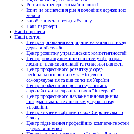
Розвиток тренерської майстерності
Іспит на визначення рівня володіння державною
мовою
Запобігання та протидія булінгу
Наші партнери
Наші партнери
Наші центри
Центр оцінювання кандидатів на зайняття посад
державної служби
Центр розвитку управлінських компетентностей
Центр розвитку компетентностей у сфері прав
людини, недискримінації та гендерної рівності
Центр професійного розвитку у сфері
регіонального розвитку та місцевого
самоврядування та відновлення України
Центр професійного розвитку з питань
європейської та євроатлантичної інтеграції
Центр професійного навчання інноваційним
інструментам та технологіям у публічному
управлінні
Центр вивчення офіційних мов Європейського
Союзу
Центр підвищення професійних компетентностей
з державної мови
Центр з питань діджиталізації професійного