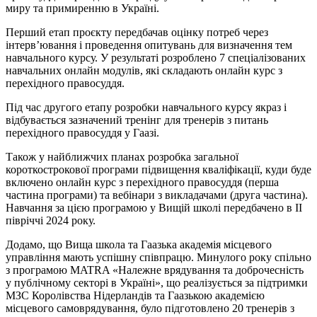
миру та примиренню в Україні.
Перший етап проєкту передбачав оцінку потреб через
інтерв’ювання і проведення опитувань для визначення тем
навчального курсу. У результаті розроблено 7 спеціалізованих
навчальних онлайн модулів, які складають онлайн курс з
перехідного правосуддя.
Під час другого етапу розробки навчального курсу якраз і
відбувається зазначений тренінг для тренерів з питань
перехідного правосуддя у Гаазі.
Також у найближчих планах розробка загальної
короткострокової програми підвищення кваліфікації, куди буде
включено онлайн курс з перехідного правосуддя (перша
частина програми) та вебінари з викладачами (друга частина).
Навчання за цією програмою у Вищій школі передбачено в ІІ
півріччі 2024 року.
Додамо, що Вища школа та Гаазька академія місцевого
управління мають успішну співпрацю. Минулого року спільно
з програмою MATRA «Належне врядування та доброчесність
у публічному секторі в Україні», що реалізується за підтримки
МЗС Королівства Нідерландів та Гаазькою академією
місцевого самоврядування, було підготовлено 20 тренерів з