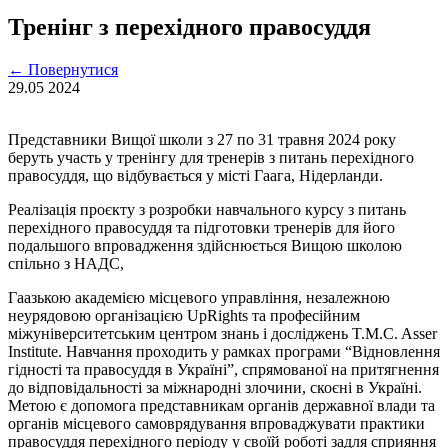
Тренінг з перехідного правосуддя
←
Повернутися
29.05
2024
Представники Вищої школи з 27 по 31 травня 2024 року
беруть участь у тренінгу для тренерів з питань перехідного
правосуддя, що відбувається у місті Гаага, Нідерланди.
Реалізація проєкту з розробки навчального курсу з питань
перехідного правосуддя та підготовки тренерів для його
подальшого впровадження здійснюється Вищою школою
спільно з НАДС,
Гаазькою академією місцевого управління, незалежною
неурядовою організацією UpRights та професійним
міжуніверситетським центром знань і досліджень T.M.C. Asser
Institute. Навчання проходить у рамках програми “Відновлення
гідності та правосуддя в Україні”, спрямованої на притягнення
до відповідальності за міжнародні злочини, скоєні в Україні.
Метою є допомога представникам органів державної влади та
органів місцевого самоврядування впроваджувати практики
правосуддя перехідного періоду у своїй роботі задля сприяння