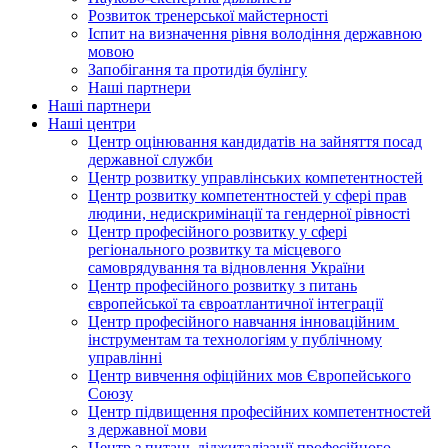
Розвиток тренерської майстерності
Іспит на визначення рівня володіння державною
мовою
Запобігання та протидія булінгу
Наші партнери
Наші партнери
Наші центри
Центр оцінювання кандидатів на зайняття посад
державної служби
Центр розвитку управлінських компетентностей
Центр розвитку компетентностей у сфері прав
людини, недискримінації та гендерної рівності
Центр професійного розвитку у сфері
регіонального розвитку та місцевого
самоврядування та відновлення України
Центр професійного розвитку з питань
європейської та євроатлантичної інтеграції
Центр професійного навчання інноваційним
інструментам та технологіям у публічному
управлінні
Центр вивчення офіційних мов Європейського
Союзу
Центр підвищення професійних компетентностей
з державної мови
Центр з питань діджиталізації професійного