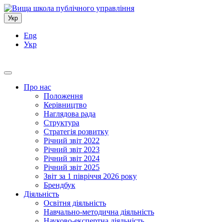
Укр
Eng
Укр
Про нас
Положення
Керівництво
Наглядова рада
Структура
Стратегія розвитку
Річний звіт 2022
Річний звіт 2023
Річний звіт 2024
Річний звіт 2025
Звіт за 1 півріччя 2026 року
Брендбук
Діяльність
Освітня діяльність
Навчально-методична діяльність
Науково-експертна діяльність