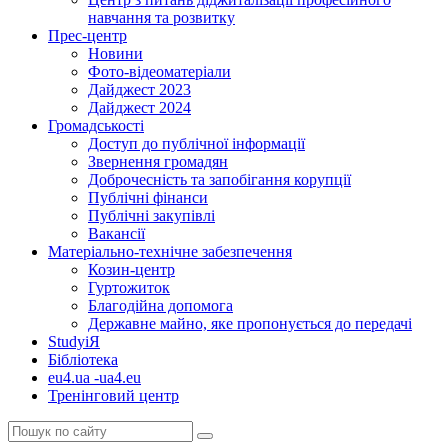
навчання та розвитку
Прес-центр
Новини
Фото-відеоматеріали
Дайджест 2023
Дайджест 2024
Громадськості
Доступ до публічної інформації
Звернення громадян
Доброчесність та запобігання корупції
Публічні фінанси
Публічні закупівлі
Вакансії
Матеріально-технічне забезпечення
Козин-центр
Гуртожиток
Благодійна допомога
Державне майно, яке пропонується до передачі
StudyіЯ
Бібліотека
eu4.ua -ua4.eu
Тренінговий центр