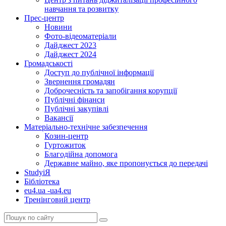
навчання та розвитку
Прес-центр
Новини
Фото-відеоматеріали
Дайджест 2023
Дайджест 2024
Громадськості
Доступ до публічної інформації
Звернення громадян
Доброчесність та запобігання корупції
Публічні фінанси
Публічні закупівлі
Вакансії
Матеріально-технічне забезпечення
Козин-центр
Гуртожиток
Благодійна допомога
Державне майно, яке пропонується до передачі
StudyіЯ
Бібліотека
eu4.ua -ua4.eu
Тренінговий центр