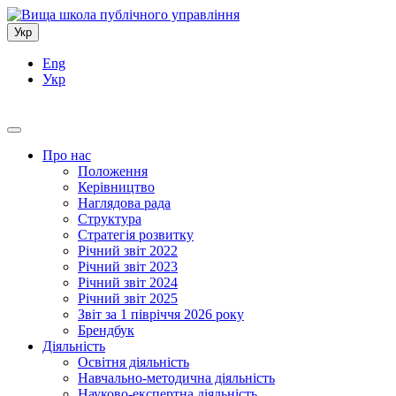
Укр
Eng
Укр
Про нас
Положення
Керівництво
Наглядова рада
Структура
Стратегія розвитку
Річний звіт 2022
Річний звіт 2023
Річний звіт 2024
Річний звіт 2025
Звіт за 1 півріччя 2026 року
Брендбук
Діяльність
Освітня діяльність
Навчально-методична діяльність
Науково-експертна діяльність