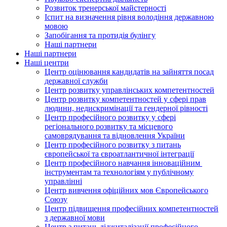
Розвиток тренерської майстерності
Іспит на визначення рівня володіння державною
мовою
Запобігання та протидія булінгу
Наші партнери
Наші партнери
Наші центри
Центр оцінювання кандидатів на зайняття посад
державної служби
Центр розвитку управлінських компетентностей
Центр розвитку компетентностей у сфері прав
людини, недискримінації та гендерної рівності
Центр професійного розвитку у сфері
регіонального розвитку та місцевого
самоврядування та відновлення України
Центр професійного розвитку з питань
європейської та євроатлантичної інтеграції
Центр професійного навчання інноваційним
інструментам та технологіям у публічному
управлінні
Центр вивчення офіційних мов Європейського
Союзу
Центр підвищення професійних компетентностей
з державної мови
Центр з питань діджиталізації професійного