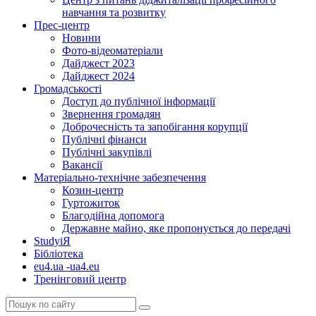
навчання та розвитку
Прес-центр
Новини
Фото-відеоматеріали
Дайджест 2023
Дайджест 2024
Громадськості
Доступ до публічної інформації
Звернення громадян
Доброчесність та запобігання корупції
Публічні фінанси
Публічні закупівлі
Вакансії
Матеріально-технічне забезпечення
Козин-центр
Гуртожиток
Благодійна допомога
Державне майно, яке пропонується до передачі
StudyіЯ
Бібліотека
eu4.ua -ua4.eu
Тренінговий центр