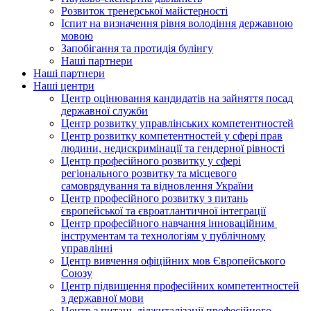
Розвиток тренерської майстерності
Іспит на визначення рівня володіння державною
мовою
Запобігання та протидія булінгу
Наші партнери
Наші партнери
Наші центри
Центр оцінювання кандидатів на зайняття посад
державної служби
Центр розвитку управлінських компетентностей
Центр розвитку компетентностей у сфері прав
людини, недискримінації та гендерної рівності
Центр професійного розвитку у сфері
регіонального розвитку та місцевого
самоврядування та відновлення України
Центр професійного розвитку з питань
європейської та євроатлантичної інтеграції
Центр професійного навчання інноваційним
інструментам та технологіям у публічному
управлінні
Центр вивчення офіційних мов Європейського
Союзу
Центр підвищення професійних компетентностей
з державної мови
Центр з питань діджиталізації професійного