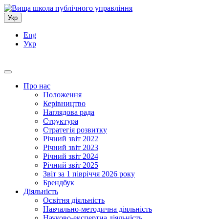
Укр
Eng
Укр
Про нас
Положення
Керівництво
Наглядова рада
Структура
Стратегія розвитку
Річний звіт 2022
Річний звіт 2023
Річний звіт 2024
Річний звіт 2025
Звіт за 1 півріччя 2026 року
Брендбук
Діяльність
Освітня діяльність
Навчально-методична діяльність
Науково-експертна діяльність