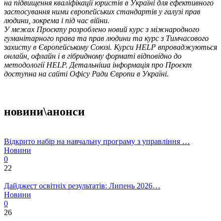
на підвищення кваліфікації юристів в Україні для ефективного
застосування ними європейських стандартів у галузі прав
людини, зокрема і під час війни.
У межах Проєкту розроблено новий курс з міжнародного
гуманітарного права та прав людини та курс з Тимчасового
захисту в Європейському Союзі. Курси HELP впроваджуються
онлайн, офлайн і в гібридному форматі відповідно до
методології HELP. Детальніша інформація про Проєкт
доступна на сайті Офісу Ради Європи в Україні.
новини\анонси
Відкрито набір на навчальну програму з управління …
Новини
0
22
Дайджест освітніх результатів: Липень 2026…
Новини
0
26