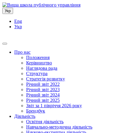
Укр
Eng
Укр
Про нас
Положення
Керівництво
Наглядова рада
Структура
Стратегія розвитку
Річний звіт 2022
Річний звіт 2023
Річний звіт 2024
Річний звіт 2025
Звіт за 1 півріччя 2026 року
Брендбук
Діяльність
Освітня діяльність
Навчально-методична діяльність
Науково-експертна діяльність