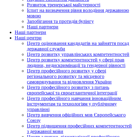
Розвиток тренерської майстерності
Іспит на визначення рівня володіння державною
мовою
Запобігання та протидія булінгу
Наші партнери
Наші партнери
Наші центри
Центр оцінювання кандидатів на зайняття посад
державної служби
Центр розвитку управлінських компетентностей
Центр розвитку компетентностей у сфері прав
людини, недискримінації та гендерної рівності
Центр професійного розвитку у сфері
регіонального розвитку та місцевого
самоврядування та відновлення України
Центр професійного розвитку з питань
європейської та євроатлантичної інтеграції
Центр професійного навчання інноваційним
інструментам та технологіям у публічному
управлінні
Центр вивчення офіційних мов Європейського
Союзу
Центр підвищення професійних компетентностей
з державної мови
Центр з питань діджиталізації професійного