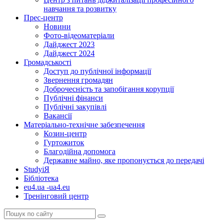
навчання та розвитку
Прес-центр
Новини
Фото-відеоматеріали
Дайджест 2023
Дайджест 2024
Громадськості
Доступ до публічної інформації
Звернення громадян
Доброчесність та запобігання корупції
Публічні фінанси
Публічні закупівлі
Вакансії
Матеріально-технічне забезпечення
Козин-центр
Гуртожиток
Благодійна допомога
Державне майно, яке пропонується до передачі
StudyіЯ
Бібліотека
eu4.ua -ua4.eu
Тренінговий центр