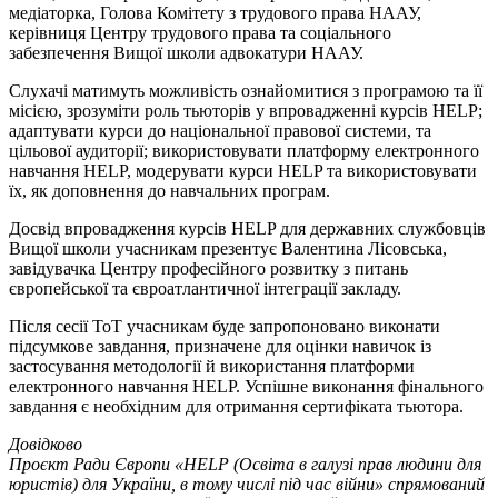
медіаторка, Голова Комітету з трудового права НААУ,
керівниця Центру трудового права та соціального
забезпечення Вищої школи адвокатури НААУ.
Слухачі матимуть можливість ознайомитися з програмою та її
місією, зрозуміти роль тьюторів у впровадженні курсів HELP;
адаптувати курси до національної правової системи, та
цільової аудиторії; використовувати платформу електронного
навчання HELP, модерувати курси HELP та використовувати
їх, як доповнення до навчальних програм.
Досвід впровадження курсів HELP для державних службовців
Вищої школи учасникам презентує Валентина Лісовська,
завідувачка Центру професійного розвитку з питань
європейської та євроатлантичної інтеграції закладу.
Після сесії ToT учасникам буде запропоновано виконати
підсумкове завдання, призначене для оцінки навичок із
застосування методології й використання платформи
електронного навчання HELP. Успішне виконання фінального
завдання є необхідним для отримання сертифіката тьютора.
Довідково
Проєкт Ради Європи «HELP (Освіта в галузі прав людини для
юристів) для України, в тому числі під час війни» спрямований