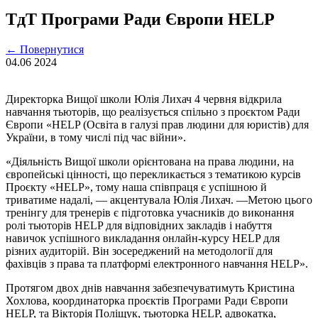
ТдТ Програми Ради Європи HELP
←
Повернутися
04.06
2024
Директорка Вищої школи Юлія Лихач 4 червня відкрила
навчання тьюторів, що реалізується спільно з проєктом Ради
Європи «HELP (Освіта в галузі прав людини для юристів) для
України, в тому числі під час війни».
«Діяльність Вищої школи орієнтована на права людини, на
європейські цінності, що перекликається з тематикою курсів
Проєкту «HELP», тому наша співпраця є успішною й
триватиме надалі, — акцентувала Юлія Лихач. —Метою цього
тренінгу для тренерів є підготовка учасників до виконання
ролі тьюторів HELP для відповідних закладів і набуття
навичок успішного викладання онлайн-курсу HELP для
різних аудиторій. Він зосереджений на методології для
фахівців з права та платформі електронного навчання HELP».
Протягом двох днів навчання забезпечуватимуть Кристина
Хохлова, координаторка проєктів Програми Ради Європи
HELP, та Вікторія Поліщук, тьюторка HELP, адвокатка,