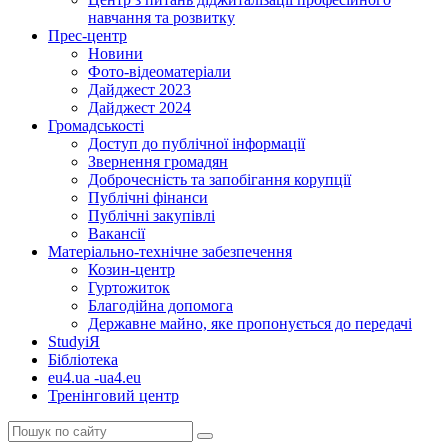
навчання та розвитку
Прес-центр
Новини
Фото-відеоматеріали
Дайджест 2023
Дайджест 2024
Громадськості
Доступ до публічної інформації
Звернення громадян
Доброчесність та запобігання корупції
Публічні фінанси
Публічні закупівлі
Вакансії
Матеріально-технічне забезпечення
Козин-центр
Гуртожиток
Благодійна допомога
Державне майно, яке пропонується до передачі
StudyіЯ
Бібліотека
eu4.ua -ua4.eu
Тренінговий центр