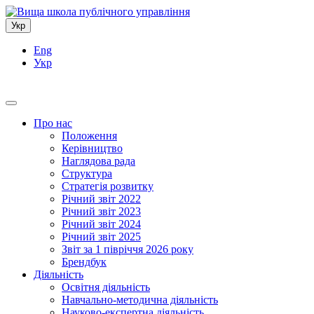
Укр
Eng
Укр
Про нас
Положення
Керівництво
Наглядова рада
Структура
Стратегія розвитку
Річний звіт 2022
Річний звіт 2023
Річний звіт 2024
Річний звіт 2025
Звіт за 1 півріччя 2026 року
Брендбук
Діяльність
Освітня діяльність
Навчально-методична діяльність
Науково-експертна діяльність