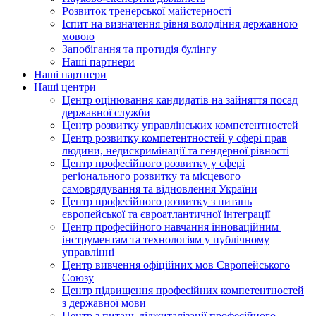
Розвиток тренерської майстерності
Іспит на визначення рівня володіння державною
мовою
Запобігання та протидія булінгу
Наші партнери
Наші партнери
Наші центри
Центр оцінювання кандидатів на зайняття посад
державної служби
Центр розвитку управлінських компетентностей
Центр розвитку компетентностей у сфері прав
людини, недискримінації та гендерної рівності
Центр професійного розвитку у сфері
регіонального розвитку та місцевого
самоврядування та відновлення України
Центр професійного розвитку з питань
європейської та євроатлантичної інтеграції
Центр професійного навчання інноваційним
інструментам та технологіям у публічному
управлінні
Центр вивчення офіційних мов Європейського
Союзу
Центр підвищення професійних компетентностей
з державної мови
Центр з питань діджиталізації професійного