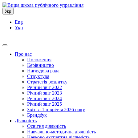
Укр
Eng
Укр
Про нас
Положення
Керівництво
Наглядова рада
Структура
Стратегія розвитку
Річний звіт 2022
Річний звіт 2023
Річний звіт 2024
Річний звіт 2025
Звіт за 1 півріччя 2026 року
Брендбук
Діяльність
Освітня діяльність
Навчально-методична діяльність
Науково-експертна діяльність