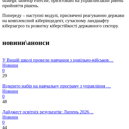
strategic tabletop exercise, орієнтовані на управлінський рівень
прийняття рішень.
Попереду – наступні модулі, присвячені реагуванню держави
на комплексний кіберінцидент, сучасному ландшафту
кіберзагроз та розвитку кіберстійкості державного сектору.
новини\анонси
У Вищій школі провели навчання з цивільно-військов…
Новини
0
29
Відкрито набір на навчальну програму з управління …
Новини
0
48
Дайджест освітніх результатів: Липень 2026…
Новини
0
44