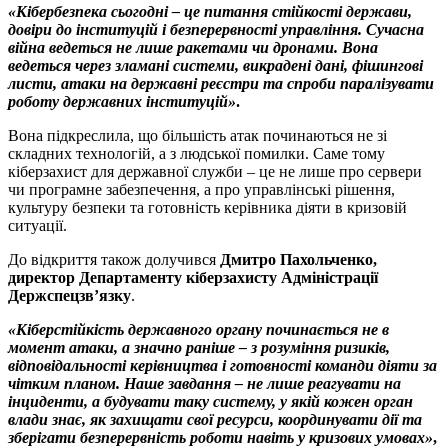
«Кібербезпека сьогодні – це питання стійкості держави,
довіри до інституцій і безперервності управління. Сучасна
війна ведеться не лише ракетами чи дронами. Вона
ведеться через зламані системи, викрадені дані, фішингові
листи, атаки на державні реєстри та спроби паралізувати
роботу державних інституцій»
.
Вона підкреслила, що більшість атак починаються не зі
складних технологій, а з людської помилки. Саме тому
кіберзахист для державної служби – це не лише про сервери
чи програмне забезпечення, а про управлінські рішення,
культуру безпеки та готовність керівника діяти в кризовій
ситуації.
До відкриття також долучився
Дмитро Пахольченко,
директор Департаменту кіберзахисту Адміністрації
Держспецзв’язку
.
«Кіберстійкість державного органу починається не в
момент атаки, а значно раніше – з розуміння ризиків,
відповідальності керівництва і готовності команди діяти за
чітким планом. Наше завдання – не лише реагувати на
інциденти, а будувати таку систему, у якій кожен орган
влади знає, як захищати свої ресурси, координувати дії та
зберігати безперервність роботи навіть у кризових умовах»
,