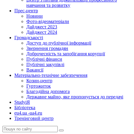
навчання та розвитку
Прес-центр
Новини
Фото-відеоматеріали
Дайджест 2023
Дайджест 2024
Громадськості
Доступ до публічної інформації
Звернення громадян
Доброчесність та запобігання корупції
Публічні фінанси
Публічні закупівлі
Вакансії
Матеріально-технічне забезпечення
Козин-центр
Гуртожиток
Благодійна допомога
Державне майно, яке пропонується до передачі
StudyіЯ
Бібліотека
eu4.ua -ua4.eu
Тренінговий центр