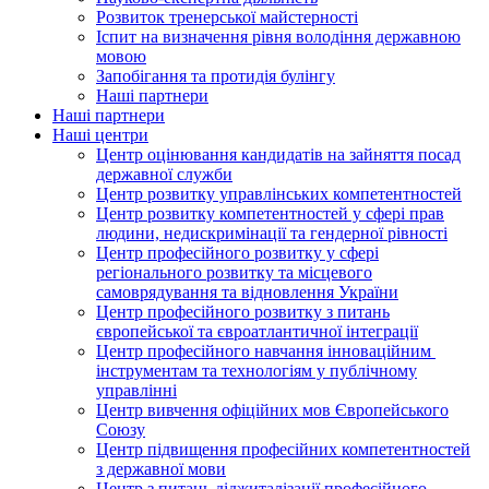
Розвиток тренерської майстерності
Іспит на визначення рівня володіння державною
мовою
Запобігання та протидія булінгу
Наші партнери
Наші партнери
Наші центри
Центр оцінювання кандидатів на зайняття посад
державної служби
Центр розвитку управлінських компетентностей
Центр розвитку компетентностей у сфері прав
людини, недискримінації та гендерної рівності
Центр професійного розвитку у сфері
регіонального розвитку та місцевого
самоврядування та відновлення України
Центр професійного розвитку з питань
європейської та євроатлантичної інтеграції
Центр професійного навчання інноваційним
інструментам та технологіям у публічному
управлінні
Центр вивчення офіційних мов Європейського
Союзу
Центр підвищення професійних компетентностей
з державної мови
Центр з питань діджиталізації професійного