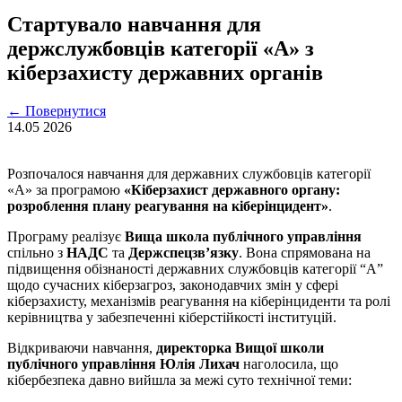
Стартувало навчання для
держслужбовців категорії «А» з
кіберзахисту державних органів
←
Повернутися
14.05
2026
Розпочалося навчання для державних службовців категорії
«А» за програмою
«Кіберзахист державного органу:
розроблення плану реагування на кіберінцидент»
.
Програму реалізує
Вища школа публічного управління
спільно з
НАДС
та
Держспецзв’язку
. Вона спрямована на
підвищення обізнаності державних службовців категорії “А”
щодо сучасних кіберзагроз, законодавчих змін у сфері
кіберзахисту, механізмів реагування на кіберінциденти та ролі
керівництва у забезпеченні кіберстійкості інституцій.
Відкриваючи навчання,
директорка Вищої школи
публічного управління Юлія Лихач
наголосила, що
кібербезпека давно вийшла за межі суто технічної теми: