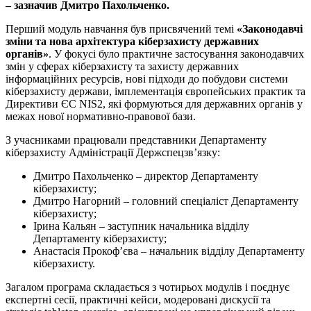
– зазначив Дмитро Пахольченко.
Перший модуль навчання був присвячений темі
«Законодавчі
зміни та нова архітектура кіберзахисту державних
органів»
. У фокусі було практичне застосування законодавчих
змін у сферах кіберзахисту та захисту державних
інформаційних ресурсів, нові підходи до побудови системи
кіберзахисту держави, імплементація європейських практик та
Директиви ЄС NIS2, які формуються для державних органів у
межах нової нормативно-правової бази.
З учасниками працювали представники Департаменту
кіберзахисту Адміністрації Держспецзв’язку:
Дмитро Пахольченко – директор Департаменту
кіберзахисту;
Дмитро Нагорний – головний спеціаліст Департаменту
кіберзахисту;
Ірина Кальян – заступник начальника відділу
Департаменту кіберзахисту;
Анастасія Прокоф’єва – начальник відділу Департаменту
кіберзахисту.
Загалом програма складається з чотирьох модулів і поєднує
експертні сесії, практичні кейси, модеровані дискусії та