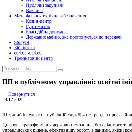
Публічні закупівлі
Вакансії
Матеріально-технічне забезпечення
Козин-центр
Гуртожиток
Благодійна допомога
Державне майно, яке пропонується до передачі
StudyіЯ
Бібліотека
eu4.ua -ua4.eu
Тренінговий центр
ШІ в публічному управлінні: освітні ін
←
Повернутися
29.12
2025
Штучний інтелект на публічній службі – не тренд, а професійна
Цифрова трансформація держави неможлива без свідомого та ві
управлінських рішень, ефективнішу роботу з даними, якісні ком