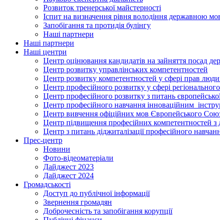
Розвиток тренерської майстерності
Іспит на визначення рівня володіння державною м
Запобігання та протидія булінгу
Наші партнери
Наші партнери
Наші центри
Центр оцінювання кандидатів на зайняття посад де
Центр розвитку управлінських компетентностей
Центр розвитку компетентностей у сфері прав людин
Центр професійного розвитку у сфері регіонального
Центр професійного розвитку з питань європейської 
Центр професійного навчання інноваційним інструм
Центр вивчення офіційних мов Європейського Сою
Центр підвищення професійних компетентностей з 
Центр з питань діджиталізації професійного навчан
Прес-центр
Новини
Фото-відеоматеріали
Дайджест 2023
Дайджест 2024
Громадськості
Доступ до публічної інформації
Звернення громадян
Доброчесність та запобігання корупції
Публічні фінанси