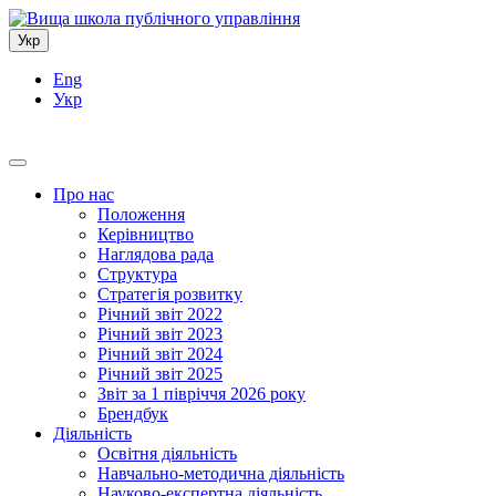
Укр
Eng
Укр
Про нас
Положення
Керівництво
Наглядова рада
Структура
Стратегія розвитку
Річний звіт 2022
Річний звіт 2023
Річний звіт 2024
Річний звіт 2025
Звіт за 1 півріччя 2026 року
Брендбук
Діяльність
Освітня діяльність
Навчально-методична діяльність
Науково-експертна діяльність