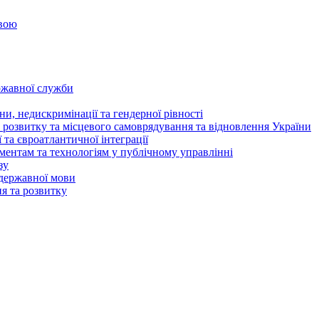
овою
ржавної служби
и, недискримінації та гендерної рівності
 розвитку та місцевого самоврядування та відновлення України
та євроатлантичної інтеграції
ентам та технологіям у публічному управлінні
зу
державної мови
ня та розвитку