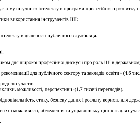
є тему штучного інтелекту в програми професійного розвитку п
тики використання інструментів ШІ:
нтелекту в діяльності публічного службовця.
і.
иком для широкої професійної дискусії про роль ШІ в державном
рекомендації для публічного сектору та закладів освіти» (4,6 тис
народною участю
клики, можливості, перспективи»(1,7 тисячі переглядів).
дповідальність, етику, безпеку даних і реальну користь для держ
 їхні можливості, обмеження та управлінську цінність для сучас
.