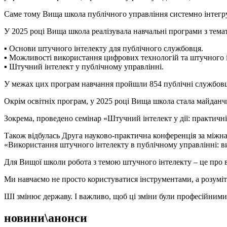
Саме тому Вища школа публічного управління системно інтегру
У 2025 році Вища школа реалізувала навчальні програми з тема
▪️ Основи штучного інтелекту для публічного службовця.
▪️ Можливості використання цифрових технологій та штучного і
▪️ Штучний інтелект у публічному управлінні.
У межах цих програм навчання пройшли 854 публічні службовц
Окрім освітніх програм, у 2025 році Вища школа стала майданч
Зокрема, проведено семінар «Штучний інтелект у дії: практичні 
Також відбулась Друга науково-практична конференція за між
«Використання штучного інтелекту в публічному управлінні: ви
Для Вищої школи робота з темою штучного інтелекту – це про ві
Ми навчаємо не просто користуватися інструментами, а розуміти
ШІ змінює державу. І важливо, щоб ці зміни були професійними
новини\анонси